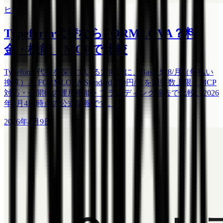
ヒント
Typeform代替ならFORMLOVA？料
金・機能・MCPで比較
Typeform 代替を探している方向けに、Basic $28/月（年払い
換算）と FORMLOVA Standard 480円/月を回答数上限・MCP
対応・公開後の運用機能・ブランディング除去で比較。2026
年5月4日時点の公式情報です。
2026年4月9日