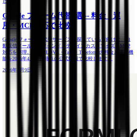
ヒント
Google フォーム代替3選 -- 料金・運
用・MCP対応で比較
Google フォームの代替サービスを探している方向けに、自
動返信メール、リマインド、デザインカスタマイズ、MCP
対応を整理。FORMLOVA・Tally・Typeform の料金と運用機
能を2026年4月28日時点の公式情報で比較します。
2026年4月9日