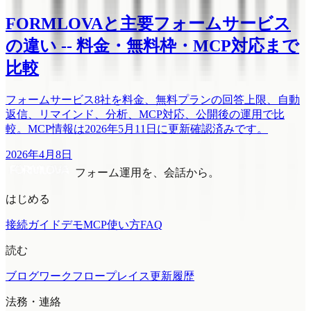
FORMLOVAと主要フォームサービス
の違い -- 料金・無料枠・MCP対応まで
比較
フォームサービス8社を料金、無料プランの回答上限、自動
返信、リマインド、分析、MCP対応、公開後の運用で比
較。MCP情報は2026年5月11日に更新確認済みです。
2026年4月8日
フォーム運用を、会話から。
はじめる
接続ガイド
デモMCP
使い方
FAQ
読む
ブログ
ワークフロープレイス
更新履歴
法務・連絡