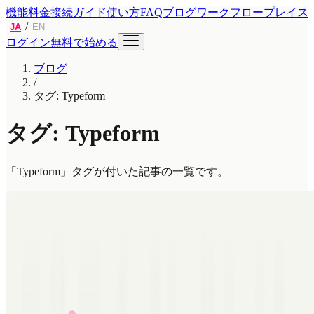
機能
料金
接続ガイド
使い方
FAQ
ブログ
ワークフロープレイス
/
JA
EN
ログイン
無料で始める
ブログ
/
タグ: Typeform
タグ: Typeform
「Typeform」タグが付いた記事の一覧です。