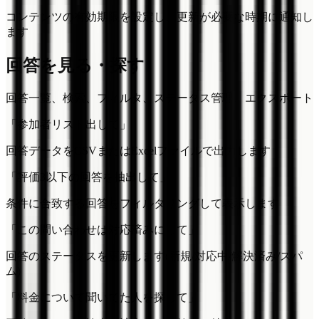
コンテンツの有効期限を設定し、更新が必要な時期に通知し
ます
回答を見る・探す
回答一覧、検索、フィルタ、ステータス管理、エクスポート
「参加者リスト出して」
回答データをCSVまたはExcelファイルで出力します
「評価3以下の回答を抽出して」
条件に合致する回答をフィルタリングして表示します
「この問い合わせは対応済みにして」
回答のステータスを更新します(新規/対応中/解決済み/スパ
ム)
「料金について聞いてた人を探して」