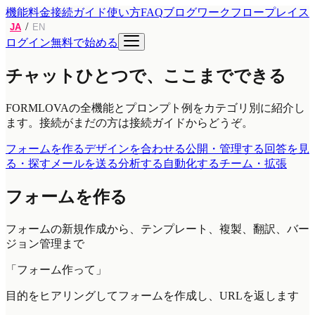
機能
料金
接続ガイド
使い方
FAQ
ブログ
ワークフロープレイス
/
JA
EN
ログイン
無料で始める
チャットひとつで、ここまでできる
FORMLOVAの全機能とプロンプト例をカテゴリ別に紹介し
ます。接続がまだの方は接続ガイドからどうぞ。
フォームを作る
デザインを合わせる
公開・管理する
回答を見
る・探す
メールを送る
分析する
自動化する
チーム・拡張
フォームを作る
フォームの新規作成から、テンプレート、複製、翻訳、バー
ジョン管理まで
「フォーム作って」
目的をヒアリングしてフォームを作成し、URLを返します