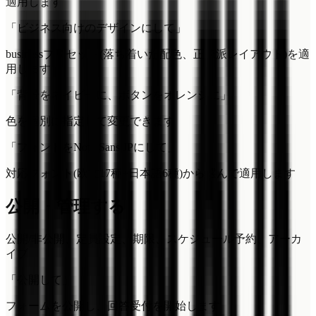
適用します
「ビジネス向けのデザインにして」
businessプリセット(落ち着いた配色、正統派レイアウト)を適
用します
「背景をネイビーに、ボタンをオレンジに」
色を個別に指定して変更できます
「フォントをNoto Sans JPにして」
対応フォント(欧文17種+日本語6種)から選んで適用します
公開・管理する
公開/非公開、定員設定、期限、スケジュール予約、アーカ
イブ
「公開して」
フォームを公開し、回答受付を開始します