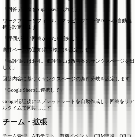
「回答データをSupabaseに入れて」
ワークフローとフィールドマッピングで外部DBへの自動連
携を設定します
「評価が低い回答が来たら通知して」
条件ベースの通知(異常検知)を設定します
「高評価にはお礼、低評価には改善案のサンクスページを出
して」
回答内容に基づくサンクスページの条件分岐を設定します
「Google Sheetsに連携して」
Google認証後にスプレッドシートを自動作成し、回答をリア
ルタイムで同期します
チーム・拡張
チーム管理、A/Bテスト、有料イベント、CRM連携、QRコ