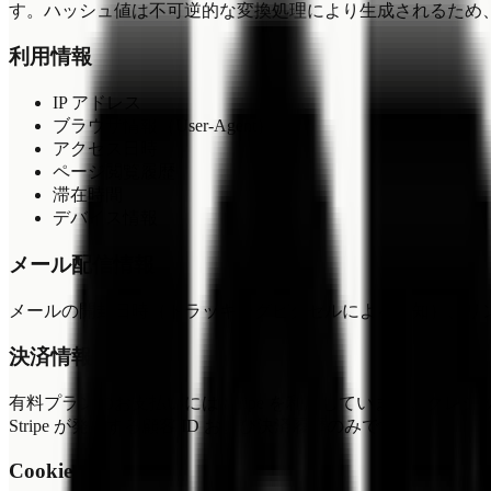
す。ハッシュ値は不可逆的な変換処理により生成されるため
利用情報
IP アドレス
ブラウザ情報（User-Agent）
アクセス日時
ページ閲覧履歴
滞在時間
デバイス情報
メール配信情報
メールの開封日時（トラッキングピクセルによる検知）、リ
決済情報
有料プランのお支払いには Stripe を利用しています。ク
Stripe が発行する顧客 ID および決済履歴のみです。
Cookie