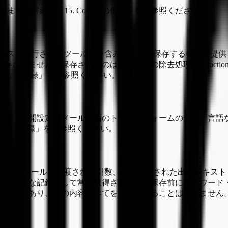
ます。詳細は「15. Cookie の使用」をご参照ください。
レース（実行されたツール名を含みます）を保存する機能を提
されません。保存されるのは個人情報の除去処理（redacti
 利用にともなう記録」をご参照ください。
構成、公開設定、メール文面のトーン、フォームの分類、言語
ともなう記録」をご参照ください。
行したツール名、渡された引数、および返された出力テキスト（最
用上必要な記録として常に取得されます。保存前にパスワード
場合があり、その内容すべてをマスクすることはできません。詳細