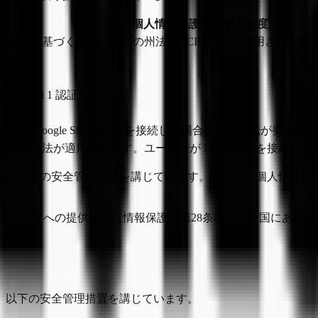
個人情報保護に関する制度
員会法に基づく執行。一部の州法（CCPA等）が適用される場
SS Level 1 認証を取得
ーが Google Sheets 連携を接続した場合にのみ移転が発生し
情報保護法が適用されます。ユーザーが LINE 連携を接続し
査ログ等の安全管理措置を講じています。当方は、個人情報保護
あり、同社への提供は個人情報保護法第28条にいう外国にある
、以下の安全管理措置を講じています。