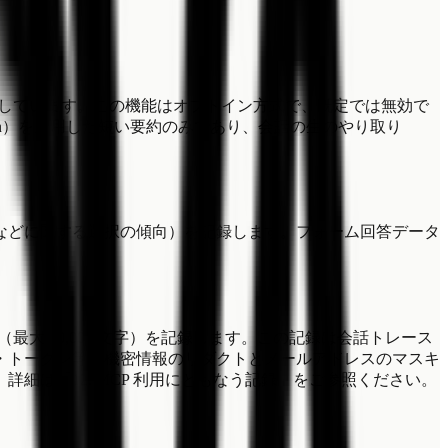
供しています。この機能はオプトイン方式で、既定では無効で
on）を適用した短い要約のみであり、会話の生のやり取り
などに関する選択の傾向）を記録します。フォーム回答データ
大 10,000 文字）を記録します。この記録は会話トレース
・トークン等の機密情報のリダクトとメールアドレスのマスキ
は「12. MCP 利用にともなう記録」をご参照ください。