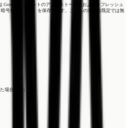
 連携では Google アカウントのアクセストークンおよびリフレッシュ
クン（暗号化して保存）を保存します。これらの連携は既定では無
た場合のみ）