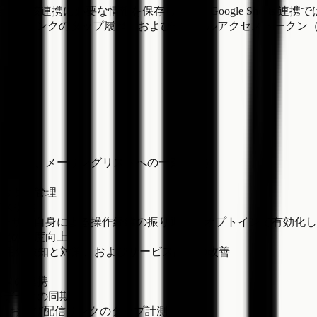
続した場合、当該連携に必要な情報を保存します。Google Sheets
友だち情報、配信リンクのタップ履歴、およびチャネルアクセストー
メール、メーリングリストへの一斉送信）
および管理
ビス提供
ーザー自身による操作経緯の振り返り（オプトインで有効化し
定の精度向上
正利用の検知と対策、およびサービス品質の改善
ータの連携
回答データの同期
信、および配信リンクのタップ計測