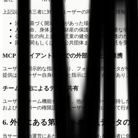
上記以外の第三者に対し、ユーザーの同意なく個人情報を提
法令に基づく開示請求があった場合
人の生命、身体または財産の保護のために必要な場合
公衆衛生の向上または児童の健全な育成の推進のために
国の機関もしくは地方公共団体またはその委託を受けた
MCP クライアント経由での外部サービス連携
ユーザーの明示的な指示により、フォーム回答データがMCPクライア
提供は、ユーザー自身の判断と指示に基づくものであり、連
チーム機能によるデータ共有
ユーザーがチーム機能を利用し、他のメンバーを招待した場
およびメンバーの権限設定はユーザーの責任において行われ
6. 外国にある第三者への個人データの
当サービスの運営にあたり、以下の外国にある事業者に個人