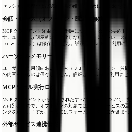
セッション管理および認証状態の維持のために Cookie を使用し
会話トレース（オプトイン・既定は無効）
MCP クライアント経由でのご利用について、会話の要約ト
す。ユーザーが明示的に有効化しない限り、会話トレースは保存
（raw transcript）は保存しません。詳細は「12. MCP
パーソナルメモリー
ユーザーの利用傾向および好み（フォームのデザイン、質問
の内容そのものは保存しません。詳細は「12. MCP 利用に
MCP ツール実行ログ
MCP クライアントから実行されたすべての操作について、実
とは別のもので、オプトインの対象ではなく、サービスの運
ングを適用しますが、出力にはフォーム回答の本文が含まれる
外部サービス連携情報