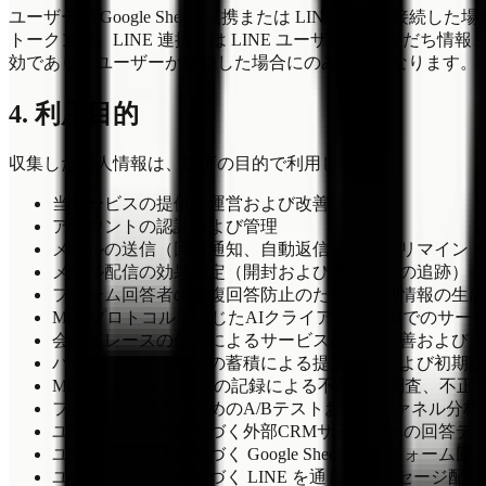
ユーザーが Google Sheets 連携または LINE 連携を接
トークンを、LINE 連携では LINE ユーザー ID、
効であり、ユーザーが接続した場合にのみ有効になります。
4. 利用目的
収集した個人情報は、以下の目的で利用します。
当サービスの提供、運営および改善
アカウントの認証および管理
メールの送信（回答通知、自動返信メール、リマインド
メール配信の効果測定（開封およびクリックの追跡）
フォーム回答者の重複回答防止のための識別情報の生成
MCPプロトコルを通じたAIクライアント経由でのサー
会話トレースの保存によるサービス品質の改善およびユ
パーソナルメモリーの蓄積による提案内容および初期設
MCP ツール実行ログの記録による不具合の調査、不
フォームの改善のためのA/Bテストおよびファネル分析
ユーザーの指示に基づく外部CRMサービスへの回答デ
ユーザーの指示に基づく Google Sheets へのフォーム
ユーザーの指示に基づく LINE を通じたメッセージ配