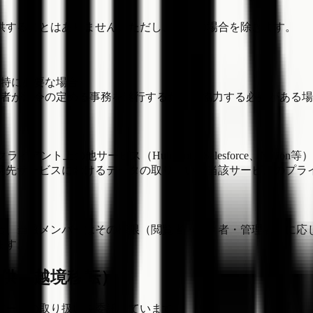
供することはありません。ただし、以下の場合を除きます。
特に必要な場合
者が法令の定める事務を遂行するために協力する必要がある場
ント上の他サービス（HubSpot、Salesforce、Not
携先サービスにおけるデータの取り扱いは当該サービスのプラ
合、当該メンバーはその権限（閲覧者・編集者・管理者）に応
ます。
提供（越境移転）
データの取り扱いを委託しています。