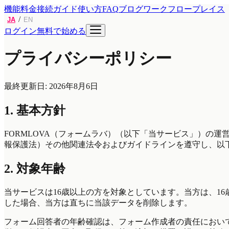
機能
料金
接続ガイド
使い方
FAQ
ブログ
ワークフロープレイス
/
JA
EN
ログイン
無料で始める
プライバシーポリシー
最終更新日: 2026年8月6日
1. 基本方針
FORMLOVA（フォームラバ）（以下「当サービス」）の
報保護法）その他関連法令およびガイドラインを遵守し、以
2. 対象年齢
当サービスは16歳以上の方を対象としています。当方は、1
した場合、当方は直ちに当該データを削除します。
フォーム回答者の年齢確認は、フォーム作成者の責任において行