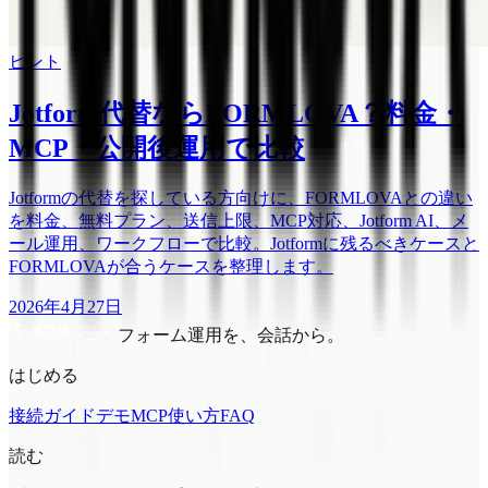
ヒント
Jotform代替ならFORMLOVA？料金・
MCP・公開後運用で比較
Jotformの代替を探している方向けに、FORMLOVAとの違い
を料金、無料プラン、送信上限、MCP対応、Jotform AI、メ
ール運用、ワークフローで比較。Jotformに残るべきケースと
FORMLOVAが合うケースを整理します。
2026年4月27日
フォーム運用を、会話から。
はじめる
接続ガイド
デモMCP
使い方
FAQ
読む