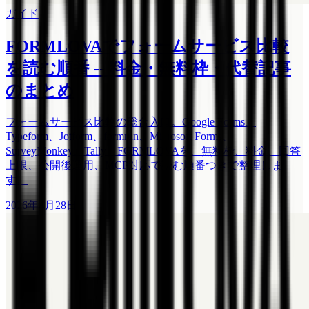
ガイド
FORMLOVAでフォームサービス比較
を読む順番 -- 料金・無料枠・代替記事
のまとめ
フォームサービス比較の総合入口。Google Forms、
Typeform、Jotform、formrun、Microsoft Forms、
SurveyMonkey、Tally、FORMLOVAを、無料枠、料金、回答
上限、公開後運用、MCP対応で読む順番つきで整理しま
す。
2026年4月28日