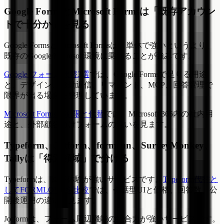
Google FormsとMicrosoft Formsは「既存アカウン
トで十分か」を見る
Google FormsとMicrosoft Formsは、単体で強いというより、
既存のGoogle/Microsoft環境に乗れることが強みです。
Google フォーム代替3選
では、Google Formsで足りる用途
と、デザイン、自動返信、リマインド、MCP、回答管理で
限界が出る場面を整理しています。
Microsoft Formsの制限と代替
では、Microsoft 365内の社内用
途と、外部顧客向けフォームの違いを見ます。
Typeform、Jotform、formrun、SurveyMonkey、
Tallyは「得意領域」で分ける
Typeformは、回答体験が強いサービスです。
Typeform代替と
してFORMLOVAを比較
では、会話型UIと価格、回答数、公
開後運用の違いを見ます。
Jotformは、フォーム周辺機能の総合力が強いサービスです。