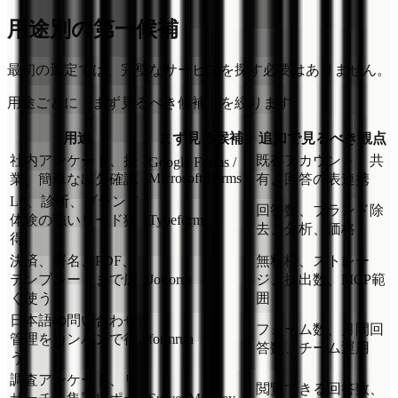
用途別の第一候補
最初の選定では、完璧なサービスを探す必要はありません。
用途ごとに「まず見るべき候補」を絞ります。
用途
まず見る候補
追加で見るべき観点
社内アンケート、授
既存アカウント、共
Google Forms /
Microsoft Forms
業、簡単な出欠確認
有、回答の表連携
LP、診断、ブランド
回答数、ブランド除
体験の強いリード獲
Typeform
去、分析、価格
得
決済、署名、PDF、
無料枠、ストレー
テンプレートまで広
Jotform
ジ、提出数、MCP範
く使う
囲
日本語の問い合わせ
フォーム数、月間回
管理をカンバンで行
formrun
答数、チーム運用
う
調査アンケート、リ
閲覧できる回答数、