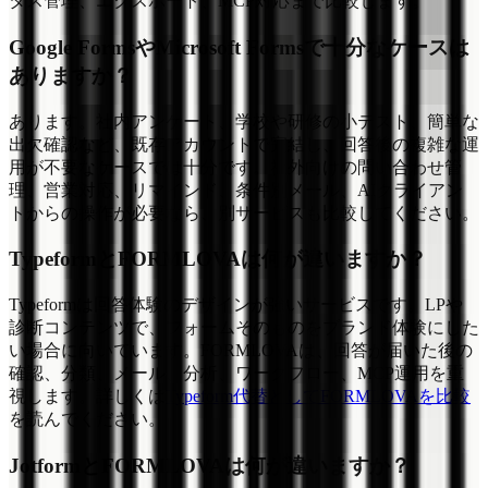
タス管理、エクスポート、MCP対応まで比較します。
Google FormsやMicrosoft Formsで十分なケースは
ありますか？
あります。社内アンケート、学校や研修の小テスト、簡単な
出欠確認など、既存アカウントで完結し、回答後の複雑な運
用が不要なケースでは十分です。社外向けの問い合わせ管
理、営業対応、リマインド、条件別メール、AIクライアン
トからの操作が必要なら、別サービスも比較してください。
TypeformとFORMLOVAは何が違いますか？
Typeformは回答体験のデザインが強いサービスです。LPや
診断コンテンツで、フォームそのものをブランド体験にした
い場合に向いています。FORMLOVAは、回答が届いた後の
確認、分類、メール、分析、ワークフロー、MCP運用を重
視します。詳しくは
Typeform代替としてFORMLOVAを比較
を読んでください。
JotformとFORMLOVAは何が違いますか？