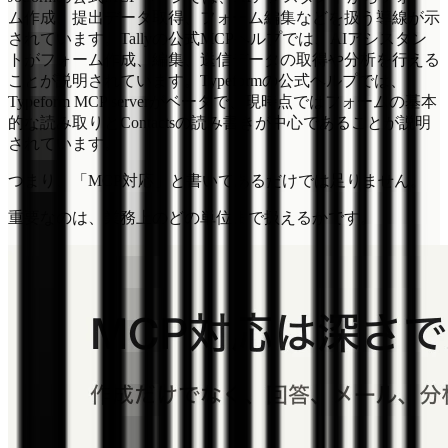
ム作成、提出データ取得、フォーム編集などを扱う導線が示
されています。Tallyの公式MCPヘルプでは、AIアシスタン
トがフォーム作成、編集、送信データの取得や分析を行える
ことが説明されています。Typeformの公式ヘルプでは、
Typeform MCP serverがベータで、現時点ではフォームの基本
的な読み取りとContactsの読み書きが中心であることが説明
されています。
つまり、「MCP対応」と書いてあるだけでは足りません。
重要なのは、業務上のどの単位まで扱えるかです。