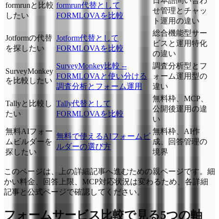
日本語問い合わ
formrunと比較
formrun代替として
せ管理とチャッ
したい
FORMLOVAを比較
ト運用の違い
総合機能型サー
Jotformの代替
Jotform代替として
ビスと運用特化
を探したい
FORMLOVAを比較
の違い
SurveyMonkey比較 --
調査分析型とフ
SurveyMonkey
FORMLOVAと使い分ける
ォーム運用型の
を比較したい
調査分析とフォーム運用
違い
無料枠、MCP、
Tallyと比較し
Tally代替として
公開後運用の違
たい
FORMLOVAを比較
い
無料AIフォー
無料枠、AI作
無料で使えるAIフォームビ
ムビルダーを
成、回答管理の
ルダーの選び方
探したい
境界
このページは、上の詳細記事へ進むための親ページです。細
かい料金、回答上限、MCP対応状況は変わるため、各詳細
記事と公式ページで確認してください。
フォームサービス比較で見る5つの軸