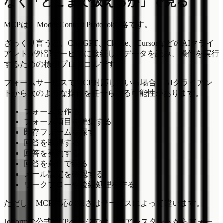
なく「どこまで扱えるか」で見る
MCPは、Model Context Protocolの略です。
ざっくり言うと、ChatGPT、Claude、CursorなどのAIクライ
アントが外部サービスに接続し、データを読み、操作を実行
するための標準プロトコルです。
フォームサービスでMCP対応している場合、AIクライアン
トから次のような操作を任せられる可能性があります。
フォームを作る
フォーム項目を編集する
既存フォームを探す
回答を取得する
回答を要約する
回答を条件で絞る
メール設定を確認する
ワークフローや後続処理を作る
ただし、MCP対応の深さはサービスによって違います。
Jotformの公式MCPページでは、AIアシスタントからフォー