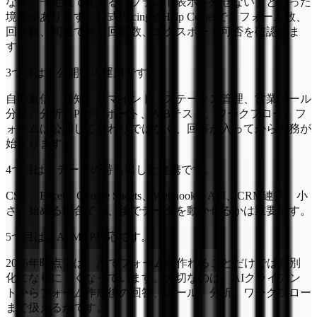
ない、一定数で止まる、ブランド表示を外せない、といった
境界があります。公式PricingやHelp Centerで、フォーム数、
回答数、閲覧できる回答数、エクスポート可否を確認しま
す。
3つ目は、公開後の運用です。
自動返信、通知、リマインド、ステータス管理、営業メール
分類、分析、PDFレポート、A/Bテスト、ワークフロー。フ
ォームは公開して終わりではなく、回答が入ってから実務が
始まります。
4つ目は、データの持ち出しと連携です。
CSV、Excel、Google Sheets、Webhook、API、CRM連携。小
さく始める場合でも、後でデータを動かせるかは重要です。
5つ目は、AI/MCP対応です。
2026年時点では、AIでフォームを作れることだけでは差別
化になりにくくなっています。大切なのは、AIクライアン
トからフォーム作成後の回答、メール、分析、ワークフロー
まで扱えるかです。