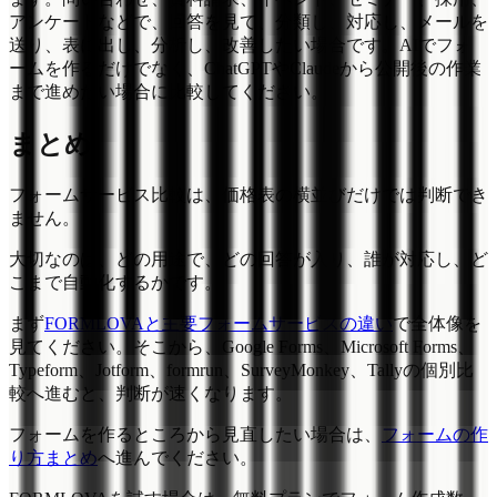
アンケートなどで、回答を見て、分類し、対応し、メールを
送り、表に出し、分析し、改善したい場合です。AIでフォ
ームを作るだけでなく、ChatGPTやClaudeから公開後の作業
まで進めたい場合に比較してください。
まとめ
フォームサービス比較は、価格表の横並びだけでは判断でき
ません。
大切なのは、どの用途で、どの回答が入り、誰が対応し、ど
こまで自動化するかです。
まず
FORMLOVAと主要フォームサービスの違い
で全体像を
見てください。そこから、Google Forms、Microsoft Forms、
Typeform、Jotform、formrun、SurveyMonkey、Tallyの個別比
較へ進むと、判断が速くなります。
フォームを作るところから見直したい場合は、
フォームの作
り方まとめ
へ進んでください。