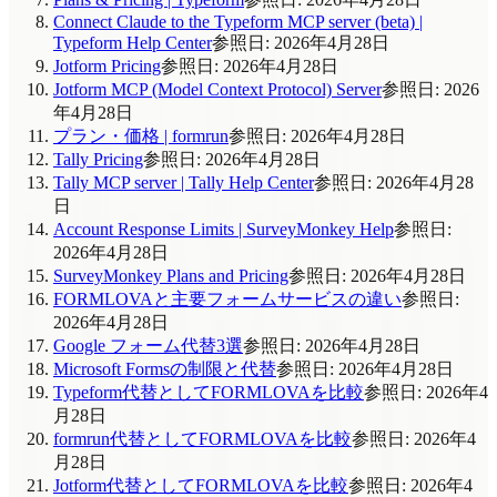
Connect Claude to the Typeform MCP server (beta) |
Typeform Help Center
参照日
:
2026年4月28日
Jotform Pricing
参照日
:
2026年4月28日
Jotform MCP (Model Context Protocol) Server
参照日
:
2026
年4月28日
プラン・価格 | formrun
参照日
:
2026年4月28日
Tally Pricing
参照日
:
2026年4月28日
Tally MCP server | Tally Help Center
参照日
:
2026年4月28
日
Account Response Limits | SurveyMonkey Help
参照日
:
2026年4月28日
SurveyMonkey Plans and Pricing
参照日
:
2026年4月28日
FORMLOVAと主要フォームサービスの違い
参照日
:
2026年4月28日
Google フォーム代替3選
参照日
:
2026年4月28日
Microsoft Formsの制限と代替
参照日
:
2026年4月28日
Typeform代替としてFORMLOVAを比較
参照日
:
2026年4
月28日
formrun代替としてFORMLOVAを比較
参照日
:
2026年4
月28日
Jotform代替としてFORMLOVAを比較
参照日
:
2026年4