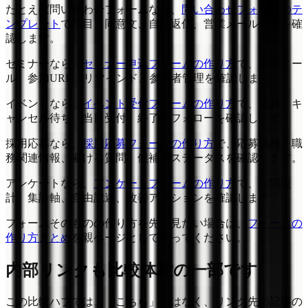
たとえば問い合わせフォームなら、
問い合わせフォームのテ
ンプレート
で項目、同意文、自動返信、営業メール対策を確
認します。
セミナーなら、
セミナー申込フォームの作り方
で、確認メー
ル、参加URL、リマインド、参加者管理を確認します。
イベントなら、
イベント受付フォームの作り方
で、定員、キ
ャンセル待ち、当日受付、終了後フォローを確認します。
採用応募なら、
採用応募フォームの作り方
で、応募職種、職
務関連情報、避ける質問、候補者ステータスを確認します。
アンケートなら、
アンケートフォームの作り方
で、設問設
計、集計軸、自由記述、改善アクションを確認します。
フォームそのものの作り方を先に見たい場合は、
フォームの
作り方まとめ
を親ページとして使ってください。
内部リンクも比較体験の一部です
この比較ハブでは、「こちら」ではなく、リンク先の記事の