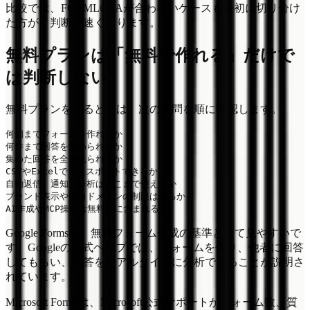
比較では、FORMLOVAが合わないケースも最初に切り分け
た方が、判断が速くなります。
無料プランは「無料で作れる」だけで
は判断しない
無料プランを見るときは、次の質問を順に確認します。
何個までフォームを作れるか

何件まで回答を集められるか

集めた回答を全件見られるか

CSVやExcelでエクスポートできるか

自動返信、通知、分析はどこまで使えるか

ブランド表示や独自ドメインの制限はあるか

Google Formsは、無料フォーム作成の基準として見やすいで
す。Googleの公式ヘルプでは、フォームを作り、他者に回答
してもらい、回答をリアルタイムに分析できることが説明さ
れています。
Microsoft Formsは、Microsoft公式サポートがフォーム数、質