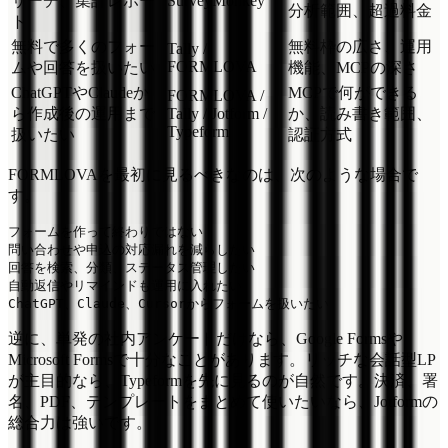
サーチ、集計レポー
SurveyMonkey
分析範囲、超過料金
ト
無料で多くのフォー
無料枠の広さ、運用
Tally /
FORMLOVA
ムや回答を扱いたい
機能、MCPの深さ
ChatGPTやClaudeか
MCPで何ができる
FORMLOVA /
ら作成後の運用まで
Tally / Jotform /
か、読み書き範囲、
Typeform
扱いたい
認証方式
FORMLOVAを最初に見るべきなのは、次のような場合で
す。
フォームを作って終わりではない

問い合わせや申込の対応漏れを減らしたい

回答を検索、分類、ステータス管理したい

自動返信やリマインドも運用に入れたい

逆に、単発の社内アンケートだけなら、Google Formsや
Microsoft Formsで十分なことがあります。リッチな会話型LP
が主目的なら、Typeformを先に見るのが自然です。決済、署
名、PDF、テンプレートをまとめて使いたいなら、Jotformの
総合力は強いです。