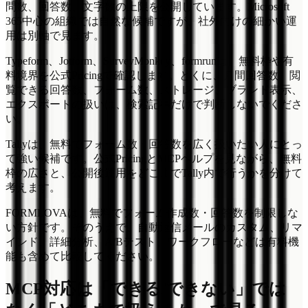
問数、回答数、文字数の上限を公開しています。Microsoft
365中心の組織では自然な候補ですが、社外向けの細かい運
用は別軸で見ます。
Typeform、Jotform、SurveyMonkey、formrunは、無料枠や有
料境界を公式Pricingで確認します。とくに、月間回答数、閲
覧できる回答数、フォーム数、ストレージ、ブランド表示、
エクスポートの扱いは、検索記事だけで判断しないでくださ
い。
Tallyは、無料でフォーム数・回答数を広く扱いたい人にとっ
て強い候補です。公式PricingとMCPヘルプを見ながら、無料
枠の広さと、公開後運用をどこまでTally内で行うかを分けて
考えます。
FORMLOVAは、無料でフォーム作成数・回答数を制限しな
い方針です。そのうえで、自動返信メールのカスタム、リマ
インド、詳細分析、A/Bテスト、ワークフローなどは有料機
能も含めて比較してください。
MCP対応は「できる/できない」では