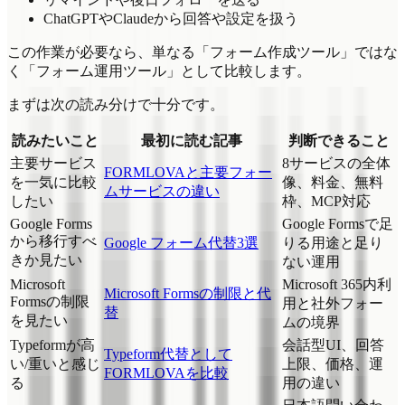
ChatGPTやClaudeから回答や設定を扱う
この作業が必要なら、単なる「フォーム作成ツール」ではな
く「フォーム運用ツール」として比較します。
まずは次の読み分けで十分です。
読みたいこと
最初に読む記事
判断できること
主要サービス
8サービスの全体
FORMLOVAと主要フォー
を一気に比較
像、料金、無料
ムサービスの違い
したい
枠、MCP対応
Google Forms
Google Formsで足
から移行すべ
Google フォーム代替3選
りる用途と足り
きか見たい
ない運用
Microsoft
Microsoft 365内利
Microsoft Formsの制限と代
Formsの制限
用と社外フォー
替
を見たい
ムの境界
Typeformが高
会話型UI、回答
Typeform代替として
い/重いと感じ
上限、価格、運
FORMLOVAを比較
る
用の違い