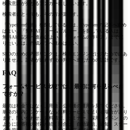
検索意図が分かるアンカーにしています。
検索者にとっても、その方が楽です。
「Typeform代替」を探している人は、Typeformの記事へ進め
ばよい。「無料AIフォームビルダー」を探している人は、
無料AIの記事へ進めばよい。「フォームの作り方」まで戻
りたい人は、作成ハブへ進めばよい。
SEOのための内部リンクは、検索エンジンだけのためではあ
りません。読者が迷わず次の判断へ進むための設計です。
FAQ
フォームサービス比較では、最初に何を見るべき
ですか？
最初は料金ではなく、用途と公開後の運用を見てください。
単発の社内アンケートなら無料サービスで足りる場合があり
ます。問い合わせ、資料請求、セミナー、採用、イベントの
ように回答後の対応が続く場合は、自動返信、通知、ステー