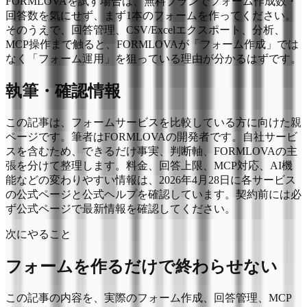
FORMLOVAを試す場合は、無料プランでフォーム作成数・
回答数を気にせず、まず1本のフォームを作ってください。
そのうえで、回答管理、CSV/Excelエクスポート、分析、
MCP操作まで触ると、FORMLOVAが「フォーム作成」では
なく「フォーム運用」を狙っている理由が分かるはずです。
執筆・確認情報
この記事は、フォームサービスを比較している方に向けた親
ページです。筆者はFORMLOVAの開発者です。自社サービ
スを含むため、できるだけ事実、判断軸、FORMLOVAの主
張を分けて整理します。料金、回答上限、MCP対応、AI機
能などの変わりやすい情報は、2026年4月28日に各サービス
の公式ページと公式ヘルプを確認しています。契約前には必
ず公式ページで最新情報を確認してください。
次にやること
フォームを作るだけで終わらせない
この記事の内容を、実際のフォーム作成、回答管理、MCP