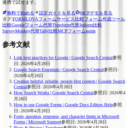
連携で試せます。
無料で始める
設定ガイドを見る
MCPデモを見る
タグ
:
FORMLOVA
フォームサービス比較
フォーム作成ツール
比較
Googleフォーム代替
Typeform代替
Jotform比較
SurveyMonkey代替
Tally比較
MCPフォーム
guide
参考文献
Link best practices for Google | Google Search Central
参照
日
:
2026年4月28日
Google Search Essentials | Google Search Central
参照日
:
2026年4月28日
Creating helpful, reliable, people-first content | Google Search
Central
参照日
:
2026年4月28日
How Search Works | Google Search Central
参照日
:
2026年4
月28日
How to use Google Forms | Google Docs Editors Help
参照
日
:
2026年4月28日
Form, question, response, and character limits in Microsoft
Forms | Microsoft Support
参照日
:
2026年4月28日
Plans & Pricing | Typeform
参照日
:
2026年4月28日