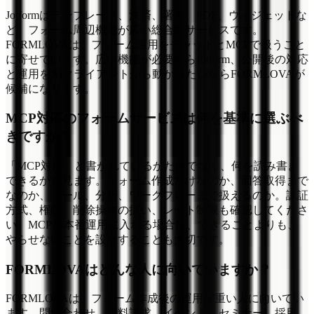
Jotformはテンプレート、決済、署名、PDF、ウィジェットな
ど、フォーム周辺機能が広い総合型サービスです。
FORMLOVAは、フォーム運用をチャットとMCPで扱うこと
に寄せています。広い機能が必要ならJotform、公開後の対応
と運用をAIクライアントから動かしたいならFORMLOVAが
候補になります。
MCP対応のフォームサービスは何を基準に選ぶべ
きですか？
「MCP対応」と書かれているかだけでなく、何を読み書き
できるかを見ます。フォーム作成だけなのか、回答取得まで
なのか、メール、分析、ワークフローまで扱えるのか。認証
方式、権限、削除操作の扱い、レート制限も確認してくださ
い。MCPを本番運用に入れる場合は、できることよりも、
やらせないことを設計することも大切です。
FORMLOVAはどんな人に向いていますか？
FORMLOVAは、フォーム作成後の運用が重い人に向いてい
ます。問い合わせ、資料請求、イベント、セミナー、採用、