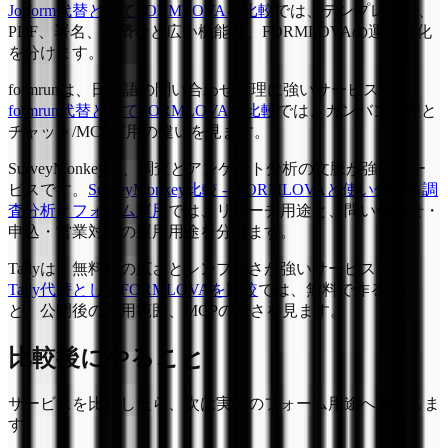
Jotform代替としてFORMLOVAを比較
では、テンプレート、
PDF、署名、決済など広い機能と、FORMLOVAの運用特化
を分けます。
formrunは、日本語の問い合わせ管理に強いサービスです。
formrun代替としてFORMLOVAを比較
では、カンバン管理と
チャット/MCP運用の違いを見ます。
SurveyMonkeyは、調査とアンケート分析の文脈が強いサー
ビスです。
SurveyMonkey比較 -- FORMLOVAと使い分ける調
査分析とフォーム運用
では、リサーチ用途と、問い合わせ・
申込・営業対応の運用用途を分けます。
Tallyは、無料枠の広さとシンプルさが強いサービスです。
Tally代替としてFORMLOVAを比較
では、無料で作る強さ
と、公開後の運用範囲、MCPの深さを見ます。
比較後にやること
サービスを比較したら、次は実際のフォーム用途へ落としま
す。