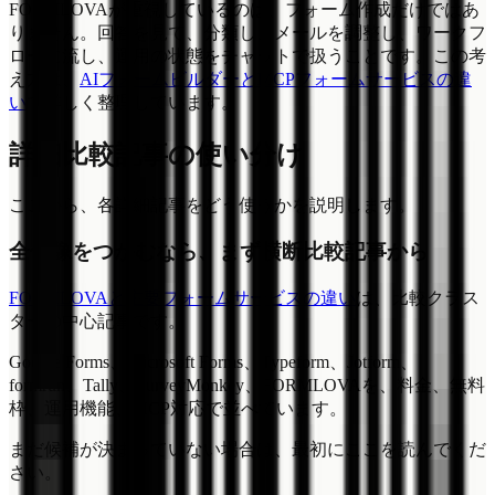
FORMLOVAが重視しているのは、フォーム作成だけではあ
りません。回答を見て、分類し、メールを調整し、ワークフ
ローに流し、運用の状態をチャットで扱うことです。この考
え方は、
AIフォームビルダーとMCPフォームサービスの違
い
で詳しく整理しています。
詳細比較記事の使い分け
ここから、各詳細記事をどう使うかを説明します。
全体像をつかむなら、まず横断比較記事から
FORMLOVAと主要フォームサービスの違い
は、比較クラス
ターの中心記事です。
Google Forms、Microsoft Forms、Typeform、Jotform、
formrun、Tally、SurveyMonkey、FORMLOVAを、料金、無料
枠、運用機能、MCP対応で並べています。
まだ候補が決まっていない場合は、最初にここを読んでくだ
さい。