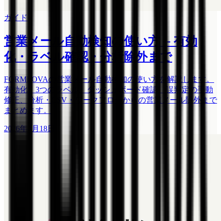
ガイド
営業メール自動検知の使い方 -- 有効
化・ラベル確認・分析除外まで
FORMLOVAの営業メール自動検知の使い方を解説します。
有効化、3つのラベル、ダッシュボード確認、誤判定の手動
修正、分析・CSV・ワークフローからの営業メール除外まで
まとめます。
2026年4月18日