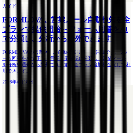
ガイド
FORMLOVA、営業メール自動検知を全
プランで提供開始 -- フォーム回答をAI
で分類し、分析から除外できます
FORMLOVAの営業メール自動検知リリース告知です。フォ
ーム回答をAIで正当・営業・要確認に分類し、営業メール
を分析や通知から除外できます。全プラン追加料金なしで利
用できます。
2026年4月18日