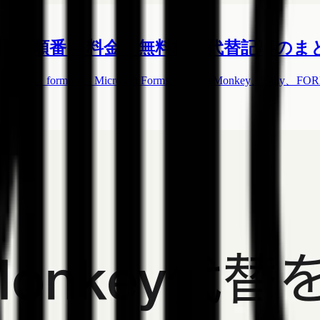
読む順番 -- 料金・無料枠・代替記事のま
tform、formrun、Microsoft Forms、SurveyMonke