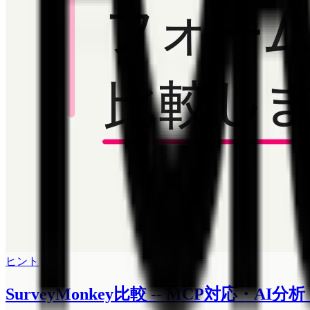
ヒント
SurveyMonkey比較 -- MCP対応・