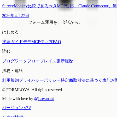
SurveyMonkey比較で見るべきMCP対応、Claude Conne
2026年4月27日
フォーム運用を、会話から。
はじめる
接続ガイド
デモMCP
使い方
FAQ
読む
ブログ
ワークフロープレイス
更新履歴
法務・連絡
利用規約
プライバシーポリシー
特定商取引法に基づく表記
お
© FORMLOVA. All rights reserved.
Made with love by
@Lovanaut
バージョン
v
2.8