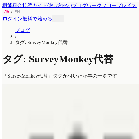
機能
料金
接続ガイド
使い方
FAQ
ブログ
ワークフロープレイス
/
JA
EN
ログイン
無料で始める
ブログ
/
タグ: SurveyMonkey代替
タグ: SurveyMonkey代替
「SurveyMonkey代替」タグが付いた記事の一覧です。