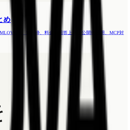
とめ
y、Tally、FORMLOVAを、無料枠、料金、回答上限、公開後運用、MCP対