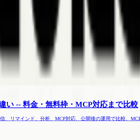
違い -- 料金・無料枠・MCP対応まで比較
、リマインド、分析、MCP対応、公開後の運用で比較。MCP情