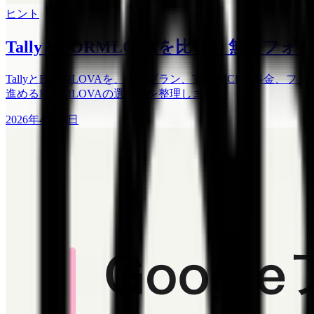
ヒント
TallyとFORMLOVAを比較 -- 無
TallyとFORMLOVAを、無料プラン、Tally MCP
進めるFORMLOVAの選び方を整理します。
2026年4月27日