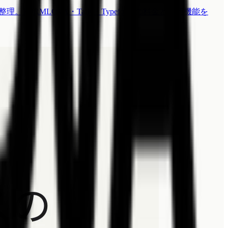
RMLOVA・Tally・Typeform の料金と運用機能を