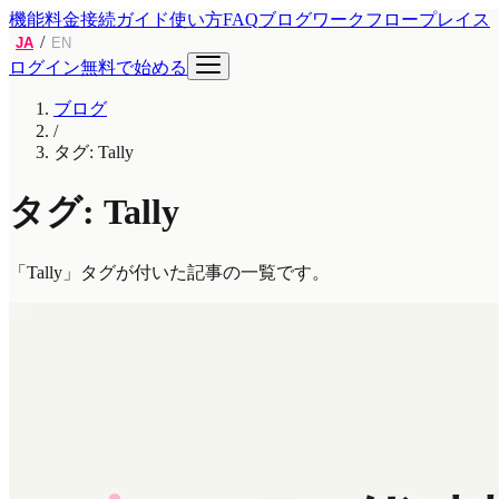
機能
料金
接続ガイド
使い方
FAQ
ブログ
ワークフロープレイス
/
JA
EN
ログイン
無料で始める
ブログ
/
タグ: Tally
タグ: Tally
「Tally」タグが付いた記事の一覧です。