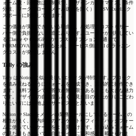
ォーム数・回答数は無制限で、デザインカスタマイズ、条件
分岐、ワークフロー（メール送信を除く）、CSV/Excelエク
スポートに対応しています。
この価格が実現できている理由は、AI処理のコストをサー
バー側で負担しない構造にあります。ユーザーが利用してい
る Claude や ChatGPT のサブスクリプションを通じて
FORMLOVA を操作するため、サービス側に AI のランニン
グコストが発生しません。
Tally の強み
Tally は Notion に似た美しいエディタが特徴です。ブロック
を積み重ねるようにフォームを構成でき、直感的に操作でき
ます。無料プランで回答数が無制限であることも大きな魅力
です。デザインの自由度も高く、見た目の仕上がりにこだわ
りたい方には心地よいサービスだと思います。
Notion や Slack をメインの業務ツールにしているチームとの
相性が良く、社内向けのアンケートやフィードバックフォー
ムに使っているケースをよく見かけます。埋め込みフォーム
の見た目もきれいで、自社サイトに違和感なく載せられま