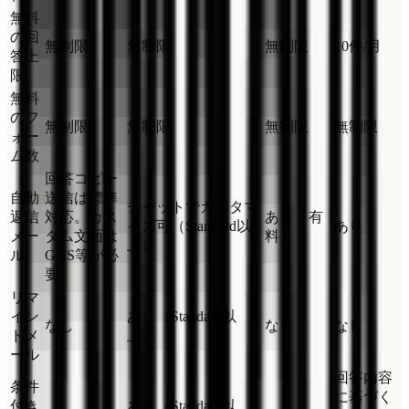
無料
の回
無制限
無制限
無制限
10件/月
答上
限
無料
のフ
無制限
無制限
無制限
無制限
ォー
ム数
回答コピー
自動
送信は標準
チャットでカスタマ
返信
対応。カス
あり（有
イズ可（Standard以
あり
メー
タム文面は
料）
上）
ル
GAS等が必
要
リマ
イン
あり（Standard以
なし
なし
なし
ドメ
上）
ール
回答内容
条件
に基づく
付き
あり（Standard以