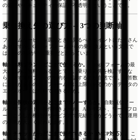
の追従やセキュリティの保証が不透明だということです。
乗り換え先の選び方 -- 3つの判断軸
フォームサービスを選ぶときに見るべきポイントはたくさん
ありますが、Google フォームからの乗り換えという文脈で
は、次の3つが特に重要だと思っています。
軸1: 無料プランでどこまで使えるか。
Google フォームの最
大の強みは無料であることです。乗り換え先を検討するな
ら、まず無料プランの制約を確認するのが自然です。回答数
に上限があるのか、フォーム数に上限があるのか。データの
エクスポートは無料でできるのか。
軸2: 公開後の運用をどこまでカバーするか。
自動返信メー
ル、リマインド、条件付きメール、A/B テスト、ワークフロ
ー。こうした機能がサービス内で完結するかどうかで、運用
の手間が大きく変わります。
軸3: チャットからどこまで操作できるか（MCP対応）。
こ