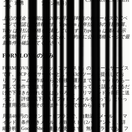
スポ
CSV/Excel
CSV/Excel
連携
プラン無料）
ート
上記の料金・機能は2026年4月28日時点の各サービス公式ペ
ージで確認した情報です。Typeform は年払い時の月額換算、
Tally は月払い価格を記載しています。Typeform は価格表示
の実験を行うことがあるため、契約前に公式価格ページで最
新条件を確認してください。
FORMLOVA の強み
FORMLOVA は「チャットファースト」のフォームサービス
です。MCP 公式サーバーとして143のツールを提供してお
り、フォームの作成から公開後の運用まで、チャットから一
貫して操作できます。「フォームを作って」と話しかけるだ
けで下書きが作れるのはもちろん、「リマインドを前日に送
って」「評価3以下の人にフォローメールを送って」といっ
た運用の指示もそのままチャットで進められます。
月額480円のスタンダードプランで、自動返信メール、リマ
インド、条件付きメール、A/Bテスト（2バリアント）、詳
細分析、Google Sheets連携が使えます。無料プランでも、フ