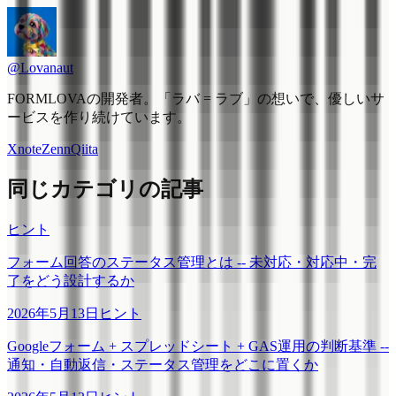
@Lovanaut
FORMLOVAの開発者。「ラバ = ラブ」の想いで、優しいサ
ービスを作り続けています。
X
note
Zenn
Qiita
同じカテゴリの記事
ヒント
フォーム回答のステータス管理とは -- 未対応・対応中・完
了をどう設計するか
2026年5月13日
ヒント
Googleフォーム + スプレッドシート + GAS運用の判断基準 --
通知・自動返信・ステータス管理をどこに置くか