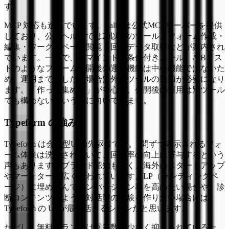
す。
MCP 対応も進んでいます。Tally は公式MCPサーバーを提供
しており、公式ヘルプでは20以上のツール、フォーム作成・
編集・ワークスペース閲覧・回答データ取得などが案内され
ています。一方で、リマインド、条件付きメール、A/Bテス
トのようなフォーム公開後の運用機能は中心機能ではないた
め、運用まで回したい場合は外部ツールの追加が必要になり
ます。「作って集める」が中心で、公開後の運用は別ツール
でも構わないという方に向いています。
Typeform の強み
Typeform は会話型UIの先駆者です。1問ずつ表示されるフォ
ーム体験は洗練されていて、回答率の向上に寄与するという
声もあります。ブランド認知も高く、海外のスタートアップ
やマーケターに広く使われています。LP（ランディングペ
ージ）に埋め込んでコンバージョン率を高めたい場合や、診
断コンテンツのような対話型の体験を作りたい場合には、
Typeform の UI が最も活きるシーンだと思います。
ただし、無料プランでは回答数が少なく抑えられているた