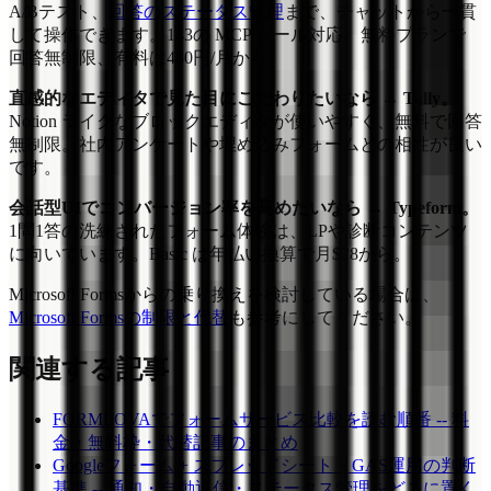
A/Bテスト、
回答のステータス管理
まで、チャットから一貫
して操作できます。143の MCP ツール対応。無料プランで
回答無制限、有料は480円/月から。
直感的なエディタで見た目にこだわりたいなら → Tally。
Notion ライクなブロックエディタが使いやすく、無料で回答
無制限。社内アンケートや埋め込みフォームとの相性が良い
です。
会話型UIでコンバージョン率を高めたいなら → Typeform。
1問1答の洗練されたフォーム体験は、LPや診断コンテンツ
に向いています。Basic は年払い換算で月$28から。
Microsoft Formsからの乗り換えを検討している場合は、
Microsoft Formsの制限と代替
も参考にしてください。
関連する記事
FORMLOVAでフォームサービス比較を読む順番 -- 料
金・無料枠・代替記事のまとめ
Googleフォーム + スプレッドシート + GAS運用の判断
基準 -- 通知・自動返信・ステータス管理をどこに置く