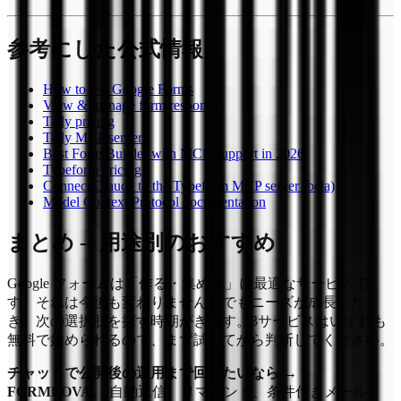
参考にした公式情報
How to use Google Forms
View & manage form responses
Tally pricing
Tally MCP server
Best Form Builder with MCP Support in 2026
Typeform pricing
Connect Claude to the Typeform MCP server (beta)
Model Context Protocol documentation
まとめ -- 用途別のおすすめ
Google フォームは「作る・集める」に最適なサービスで
す。それは今後も変わりません。でもニーズが成長したと
き、次の選択肢を探す時期がきます。3サービスはいずれも
無料で始められるので、まず試してから判断してください。
チャットで公開後の運用まで回したいなら →
FORMLOVA。
自動返信、リマインド、条件付きメール、