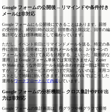
Google フォームの公開後 -- リマインドや条件付き
メールは非対応
Google フォームにも公開後にできることはあります。回答
の受付停止、締切日時の設定、回答数の上限設定、回答の編
集許可などは標準機能として備わっています。
ただし、イベント前日にリマインドメールを送る、特定の条
件に合致した回答者にだけ案内メールを送る、2パターンの
フォームを出し分けて反応を比較する、といった「能動的な
運用」は Google フォーム単体では実現できません。Zapier
や Make のような外部ツールを組み合わせれば一部は可能で
すが、フォームサービスの中だけで完結しないのは、運用コ
ストとして地味に効いてきます。FORMLOVA ではこうした
運用を
ワークフローとして内蔵
しています。
Google フォームの分析機能 -- クロス集計やPDF出
力は非対応
Google フォームの集計画面は、円グラフや棒グラフで回答