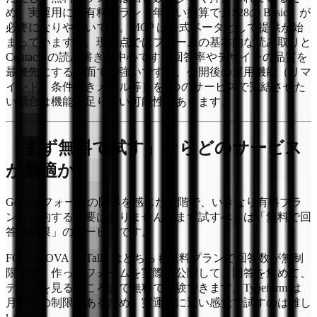
め、実運用には有料プラン（年払い換算で月$28の Basic）が
必要になりやすいです。MCP は公式ベータとして提供が始
まっていますが、現時点ではフォームの基本的な読み取りと
Contacts の読み書きが中心です。回答率やデザインの品質を
最優先にする場面では強いですが、公開後の運用機能（リマ
インド、条件付きメール等）を1つのサービスで完結させた
い場合は機能が足りない可能性があります。
「まず無料で試す」ならどのサービス
が最適か
Google フォームの限界を感じた段階で、いきなり有料プラ
ンを契約する必要はありません。まず試すべきは「無料で回
答無制限」のサービスです。
FORMLOVA と Tally はどちらも無料プランで回答数が無制
限です。作ったフォームを実際に公開して、回答を集めて、
データを見るところまで無料で体験できます。Typeform は
月10件の制限があるため、実運用に近い感覚で試すのは難し