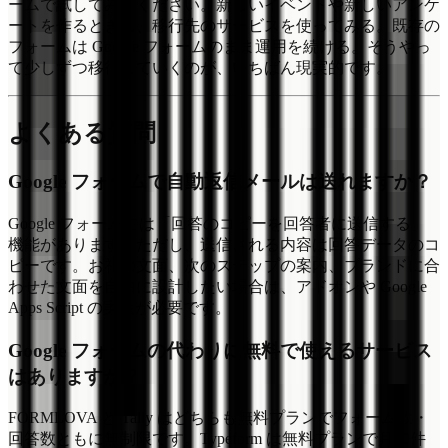
ームで試してみてください。新しいイベントや新しいアンケ
ートを作るときに、移行先のサービスを使ってみる。既存の
フォームは Google フォームのまま運用を続ける。そうやっ
て少しずつ移行していくのが、いちばん現実的です。
よくある質問
Google フォームで自動返信メールは送れますか？
Google フォームには「回答のコピーを回答者に送信する」
機能があります。ただし、送信される内容は回答データのコ
ピーです。お礼の文面、次のステップの案内、ブランドに合
わせた文面を自由に設計したい場合は、アドオンや Google
Apps Script の実装が必要です。
Google フォームの代わりに無料で使えるサービス
はありますか？
FORMLOVA と Tally はどちらも無料プランでフォーム数・
回答数ともに無制限です。Typeform は無料プランで月10件