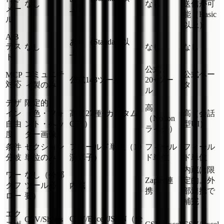
なし
なし
送信が可
メー
上）
能（Basic
ル
以上）
A/B
あり（Standard以
テス
なし
なし
なし
上）
ト
公式
コミュニテ
公式ベー
MCP
公式143ツール
20+ツー
対応
ィ製のみ
タ
ル
デザ
限定的
高
イン
（色・フォ
高（27種+カスタム
高（会話
（Notion
自由
ント・ヘッ
CSS）
型UI）
ライク）
度
ダー画像）
条件
セクション
フィールド単位（10
フィール
フィール
分岐
単位のみ
演算子）
ド単位
ド単位
内蔵は限
ワー
なし（外部
Zapier連
定的。外
クフ
ツール必
内蔵
携
部連携で
ロー
要）
補完
エク
CSV/Excel/JSON（全
CSV/Sheets