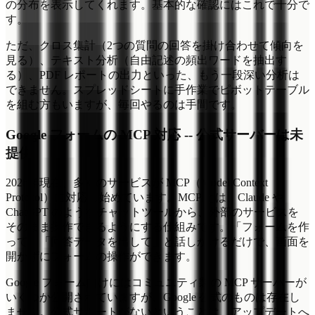
の分布を表示してくれます。基本的な確認にはこれで十分で
す。
ただ、クロス集計（2つの質問の回答を掛け合わせて傾向を
見る）、テキスト分析（自由記述の頻出ワードを抽出す
る）、PDF レポートの出力といった、もう一段深い分析は
できません。スプレッドシートに手作業でピボットテーブル
を組む方もいますが、毎回やるのは手間です。
Google フォームの MCP 対応 -- 公式サーバーは未
提供
2026年現在、多くのサービスが MCP（Model Context
Protocol）に対応し始めています。MCP とは、Claude や
ChatGPT のようなチャットツールから、外部のサービスを
そのまま操作できるようにする仕組みです。「フォームを作
って」「回答データを出して」と話しかけるだけで、画面を
開かずにフォームの操作ができます。
Google フォーム向けにはコミュニティ製の MCP サーバーが
いくつか公開されていますが、Google 公式のものは存在し
ません。公式サポートがないということは、アップデートへ