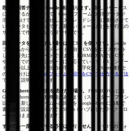
既存の回答データは Google 側に残ります。
新しいサービス
に移行するからといって、Google フォームの回答データが
消えるわけではありません。スプレッドシートに連動させて
いたデータもそのままです。新しいフォームだけを移行先の
サービスで作る、という形で十分です。
回答データを移行したい場合は、CSV を使います。
Google
フォームからスプレッドシート経由で CSV をエクスポート
し、移行先にインポートできます。FORMLOVA では CSV
や JSON での回答インポートに対応しています（スタンダー
ドプラン以上）。CSV出力の手順、文字化け、Sheets連携と
の使い分けは、
Googleフォームの回答をCSVで出力する方法
で詳しく説明しています。
Google Sheets との連携を続けたい場合。
FORMLOVA には
Google Sheets 自動連携機能があります（スタンダードプラン
以上）。新しいフォームへの回答を Google Sheets に自動で
書き出す設定ができるので、Sheets をハブにしたワークフロ
ーをそのまま維持できます。
すべてを一度に移行する必要はありません。
まず1つのフォ