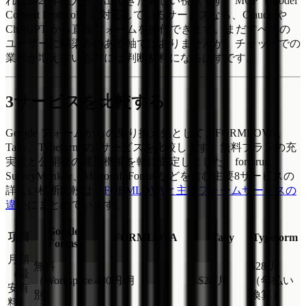
れは2026年に入って出てきた新しい視点です。MCP（Model
Context Protocol）に対応しているサービスなら、Claude や
ChatGPT から直接フォームを操作できます。まだすべての
ユーザーに馴染みのある軸ではありませんが、チャットでの
業務が増えている方には判断材料になるはずです。
3サービスを比較する
Google フォームからの乗り換え先として、FORMLOVA、
Tally、Typeform の3サービスを比較します。無料プランの充
実度と公開後の運用機能を軸に選定しました。formrun、
SurveyMonkey、Microsoft Forms などを含む主要8サービスの
詳しい横断比較は、
FORMLOVAと主要フォームサービスの
違い
にまとめています。
Google
項目
FORMLOVA
Tally
Typeform
Forms
月額
無料
$28/月
（最
（Workspace
480円/月
$24/月
（年払い
安有
別）
換算）
料）