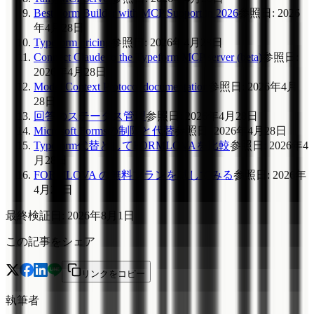
Best Form Builder with MCP Support in 2026
参照日
:
2026
年4月28日
Typeform pricing
参照日
:
2026年4月28日
Connect Claude to the Typeform MCP server (beta)
参照日
:
2026年4月28日
Model Context Protocol documentation
参照日
:
2026年4月
28日
回答のステータス管理
参照日
:
2026年4月28日
Microsoft Formsの制限と代替
参照日
:
2026年4月28日
Typeform代替としてFORMLOVAを比較
参照日
:
2026年4
月28日
FORMLOVA の無料プランを試してみる
参照日
:
2026年
4月28日
最終検証日
:
2026年8月1日
この記事をシェア
リンクをコピー
執筆者