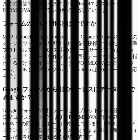
までの回答制限があります。CSV/Excelエクスポートは
FORMLOVA が全プラン無料で対応しています。
フォームの MCP 対応とは何ですか？
MCP（Model Context Protocol）は、Claude や ChatGPT などの
チャットツールから外部サービスを直接操作するための標準
プロトコルです。MCP 対応のフォームサービスでは、チャ
ット上で「フォームを作って」「回答データを出して」と指
示するだけで操作が完了します。FORMLOVA は公式143ツ
ール、Tally は公式20+ツール、Typeform は公式ベータで対応
中です。
Google フォームから別のサービスにデータ移行で
きますか？
Google フォームの回答データはスプレッドシート経由で
CSV エクスポートできます。FORMLOVA では CSV や
JSON での回答インポートに対応しています（スタンダード
プラン以上）。既存のフォームはそのまま残し、新しいフォ
ームだけを移行先で作るのが現実的です。