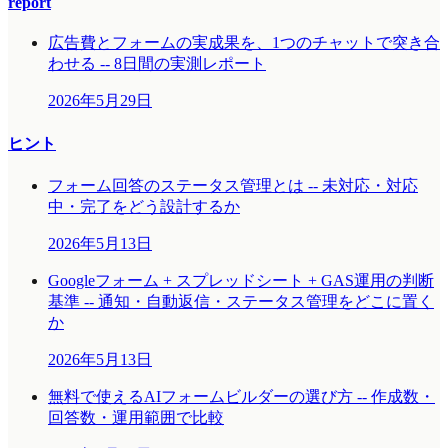
report
広告費とフォームの実成果を、1つのチャットで突き合
わせる -- 8日間の実測レポート
2026年5月29日
ヒント
フォーム回答のステータス管理とは -- 未対応・対応
中・完了をどう設計するか
2026年5月13日
Googleフォーム + スプレッドシート + GAS運用の判断
基準 -- 通知・自動返信・ステータス管理をどこに置く
か
2026年5月13日
無料で使えるAIフォームビルダーの選び方 -- 作成数・
回答数・運用範囲で比較