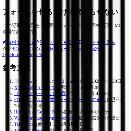
フォームを作るだけで終わらせない
この記事の内容を、実際のフォーム作成、回答管理、MCP
連携で試せます。
無料で始める
設定ガイドを見る
MCPデモを見る
タグ
:
FORMLOVA
Google フォーム
フォーム比較
Typeform
Tally
MCP
tips
参考文献
フォームサービス比較まとめ
参照日
:
2026年4月28日
文面を調整できます
参照日
:
2026年4月28日
ワークフローとして内蔵
参照日
:
2026年4月28日
FORMLOVAと主要フォームサービスの違い
参照日
:
2026年4月28日
How to use Google Forms
参照日
:
2026年4月28日
View & manage form responses
参照日
:
2026年4月28日
Tally pricing
参照日
:
2026年4月28日
Tally MCP server
参照日
:
2026年4月28日