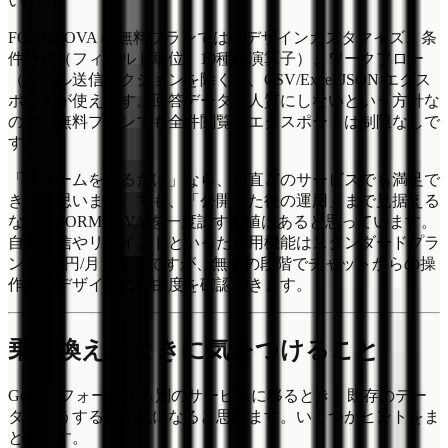
いです。
FORMLOVA の無料プランでは、デザインカスタマイズ、条
件分岐（フィールド単位、10種の演算子）、ワークフロー
（メール送信アクションを除く）、CSV/Excel/JSON エクス
ポートが使えます。回答データを人質にしないという方針な
ので、無料プランでも全件閲覧とエクスポートは制限なしで
す。
「フォームを作るだけ」なら、正直どのサービスでも満足で
きると思います。でも、「公開した後の運用」まで見据える
なら、FORMLOVA を一度試す価値はあると思っています。
自動返信やリマインドといった運用機能はスタンダードプラ
ン（480円/月）からですが、無料の段階でチャットからの操
作感やデザインの自由度を確認できます。
乗り換えるときに気をつけること
Google フォームから別のサービスに移るとき、既存のデー
タをどうするかが気になると思います。いくつかヒントをま
とめます。