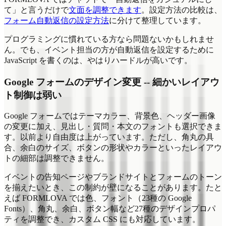
て」と言うだけで
文面を調整できます
。設定方法の比較は、
フォーム自動返信の設定方法
に分けて整理しています。
プログラミングに慣れている方なら問題ないかもしれませ
ん。でも、イベント担当の方が自動返信を設定するために
JavaScript を書くのは、やはりハードルが高いです。
Google フォームのデザイン変更 -- 細かいレイアウ
ト制御は弱い
Google フォームではテーマカラー、背景色、ヘッダー画像
の変更に加え、見出し・質問・本文のフォントも選択できま
す。以前より自由度は上がっています。ただし、角丸の具
合、余白のサイズ、ボタンの形状やカラーといったレイアウ
トの細部は調整できません。
イベントの告知ページやブランドサイトとフォームのトーン
を揃えたいとき、この制約が壁になることがあります。たと
えば FORMLOVA では色、フォント（23種の Google
Fonts）、角丸、余白、ボタン幅など27種のデザインプロパ
ティを調整でき、カスタム CSS にも対応しています。