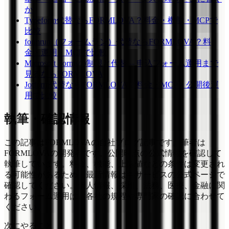
か
Typeform代替ならFORMLOVA？料金・機能・MCPで
比較
formrun（フォームラン）代替ならFORMLOVA？料
金・運用・MCPで比較
Microsoft Formsの制限と代替 -- 申込フォーム運用まで
見るならFORMLOVA
Jotform代替ならFORMLOVA？料金・MCP・公開後運
用で比較
執筆・確認情報
この記事はFORMLOVAの自社ブログ記事です。筆者は
FORMLOVAの開発者です。公開時点の公式情報を確認して
執筆しています。料金、機能、上限値などの条件は変更され
る可能性があるため、最新情報は各サービスの公式ページで
確認してください。個人情報、採用、法務、医療、金融に関
わるフォーム運用は、各社の規程や専門家の確認に合わせて
ください。
次にやること