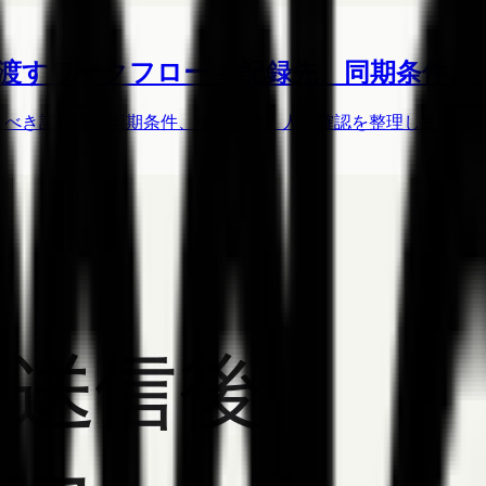
onへ渡すワークフロー -- 記録先、同期条
す前に決めるべき記録先、同期条件、項目設計、人間確認を整理します。