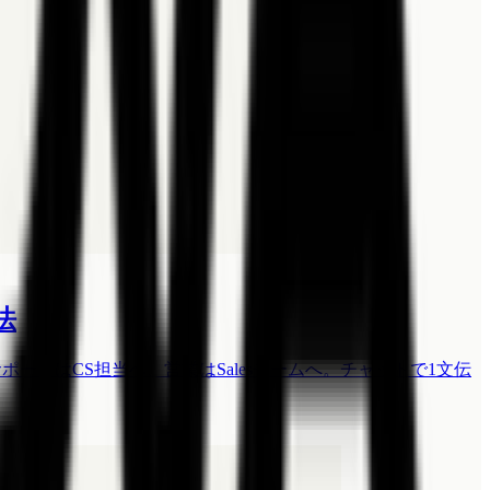
法
ートはCS担当へ、営業はSalesチームへ。チャットで1文伝