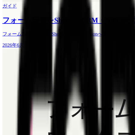
ガイド
フォーム回答をSheets・CRM・Noti
フォーム回答をGoogle Sheets、CRM、Notionへ渡
2026年6月23日