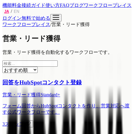
機能
料金
接続ガイド
使い方
FAQ
ブログ
ワークフロープレイス
/
JA
EN
ログイン
無料で始める
ワークフロープレイス
/
営業・リード獲得
営業・リード獲得
営業・リード獲得を自動化するワークフローです。
回答をHubSpotコンタクト登録
営業・リード獲得
Standard+
フォーム回答からHubSpotコンタクトを作り、営業対応へ渡
す公式ワークフローです。
3ステップ