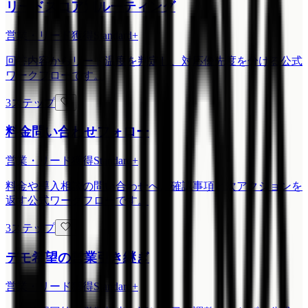
リードスコア別ルーティング
営業・リード獲得
Standard+
回答内容からリード温度を判定し、対応優先度を分ける公式
ワークフローです。
3ステップ
料金問い合わせフォロー
営業・リード獲得
Standard+
料金や導入相談の問い合わせへ、確認事項と次アクションを
返す公式ワークフローです。
3ステップ
デモ希望の営業引き継ぎ
営業・リード獲得
Standard+