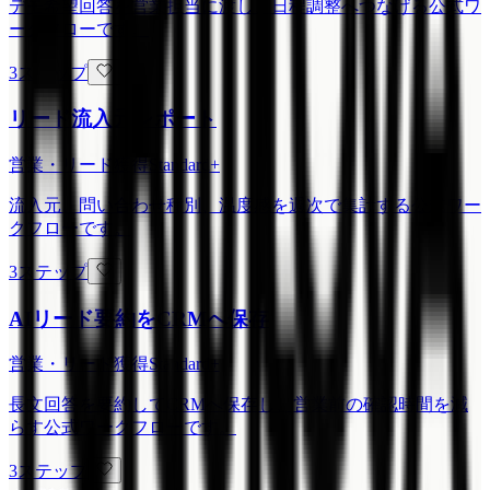
デモ希望回答を営業担当に渡し、日程調整へつなげる公式ワ
ークフローです。
3ステップ
リード流入元レポート
営業・リード獲得
Standard+
流入元、問い合わせ種別、温度感を週次で集計する公式ワー
クフローです。
3ステップ
AIリード要約をCRMへ保存
営業・リード獲得
Standard+
長文回答を要約してCRMへ保存し、営業前の確認時間を減
らす公式ワークフローです。
3ステップ