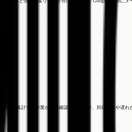
対象リードと情報収集リードを分ける。 実行: Google She
を週次で集計する作業が人の確認待ちになり、対応漏れや遅れ