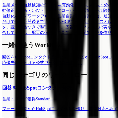
営業メール自動検知の使い方 -- 有効化・ラベル確認・分析除
動修正、分析・CSV・ワークフローからの営業メール除外ま
自動化を、AIワークフロー、営業自動化、自動返信、通知、振り
だけでなく公開後まで運用する
MCPフォームサービスとは何か
を、読む順番つきで整理します。
広告費とフォームの実成果を
合して分析し、配置の偏りまで見て、その場で広告を作り直
一緒に使うWorkflow
回答をHubSpotコンタクト登録
フォーム回答からHubSpot
応優先度を分ける公式ワークフローです。
同じカテゴリのワークフロー
回答をHubSpotコンタクト登録
営業・リード獲得
Standard+
フォーム回答からHubSpotコンタクトを作り、営業対応へ