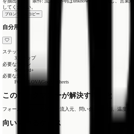
を抽出する。 条件: 流入元不明はunknownとして残し、営業
してください。
プロンプトをコピー
自分用
ステップ
3ステップ
必要なプラン
Standard+
必要な連携
FORMLOVA
Google Sheets
このワークフローが解決すること
フォーム回答が届いても、流入元、問い合わせ種別、温度感
向いているケース