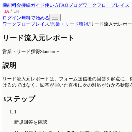
機能
料金
接続ガイド
使い方
FAQ
ブログ
ワークフロープレイス
/
JA
EN
ログイン
無料で始める
ワークフロープレイス
/
営業・リード獲得
/
リード流入元レポー
リード流入元レポート
営業・リード獲得
Standard+
説明
リード流入元レポートは、フォーム送信後の回答を起点に、確
けるのではなく、回答が届いた直後に次の対応が分かる状態
3ステップ
1
新規回答を確認