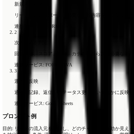
新規回答を確認
リード流入元レポートに必要な回答内容を読み取ります
連携サービス
:
FORMLOVA
2
次の対応を判定
回答内容、スコア、日時、カテゴリから次に必要な処理
連携サービス
:
FORMLOVA
3
運用に反映
通知、記録、返信、ステータス更新のいずれかに反映し
連携サービス
:
Google Sheets
プロンプト例
目的: リードの流入元を記録し、どのチャネルが有効か見える