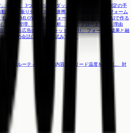
ます。有効化、3つのラベル、ダッシュボード確認、誤判定の手
自動返信・振り分け・Sheets連携・MCP運用のまとめ
フォーム
ます。
FORMLOVAのMCPフォームサービスまとめ -- AIで作る
だけでなく、回答管理、メール、分析、ワークフローまで扱う理由
回している広告のKPIをチャットで取り、フォームの成果と融
を、1つの会話にまとめる試みです。
スコア別ルーティング
回答内容からリード温度を判定し、対