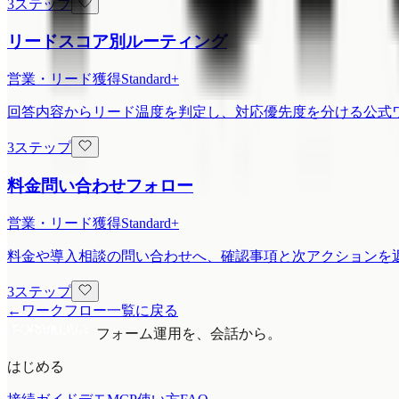
3ステップ
リードスコア別ルーティング
営業・リード獲得
Standard+
回答内容からリード温度を判定し、対応優先度を分ける公式
3ステップ
料金問い合わせフォロー
営業・リード獲得
Standard+
料金や導入相談の問い合わせへ、確認事項と次アクションを
3ステップ
←
ワークフロー一覧に戻る
フォーム運用を、会話から。
はじめる