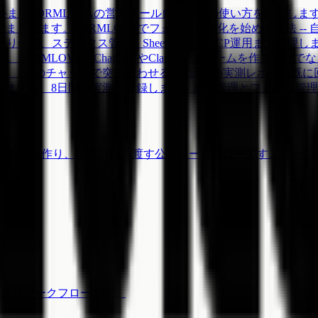
外まで
FORMLOVAの営業メール自動検知の使い方を解説し
でまとめます。
FORMLOVAでフォーム自動化を始める方法 -- 
分け、ステータス管理、Sheets連携、MCP運用まで整理し
。FORMLOVAがChatGPTやClaudeでフォームを作る
、1つのチャットで突き合わせる -- 8日間の実測レポート
既に
すまでを、8日間の実測で記録します。広告管理とフォーム管理
コンタクトを作り、営業対応へ渡す公式ワークフローです。
リード
渡す公式ワークフローです。