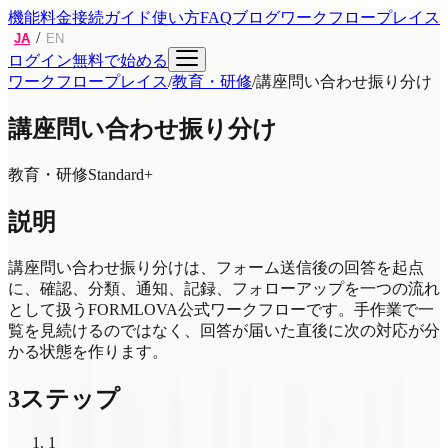
機能
料金
接続ガイド
使い方
FAQ
ブログ
ワークフロープレイス
/
JA
EN
ログイン
無料で始める
ワークフロープレイス
/
教育・研修
/
講座問い合わせ振り分け
講座問い合わせ振り分け
教育・研修
Standard+
説明
講座問い合わせ振り分けは、フォーム送信後の回答を起点
に、確認、分類、通知、記録、フォローアップを一つの流れ
として扱うFORMLOVA公式ワークフローです。手作業で一
覧を見続けるのではなく、回答が届いた直後に次の対応が分
かる状態を作ります。
3ステップ
1