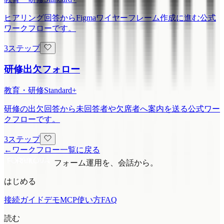
ヒアリング回答からFigmaワイヤーフレーム作成に進む公式
ワークフローです。
3ステップ
研修出欠フォロー
教育・研修
Standard+
研修の出欠回答から未回答者や欠席者へ案内を送る公式ワー
クフローです。
3ステップ
←
ワークフロー一覧に戻る
フォーム運用を、会話から。
はじめる
接続ガイド
デモMCP
使い方
FAQ
読む