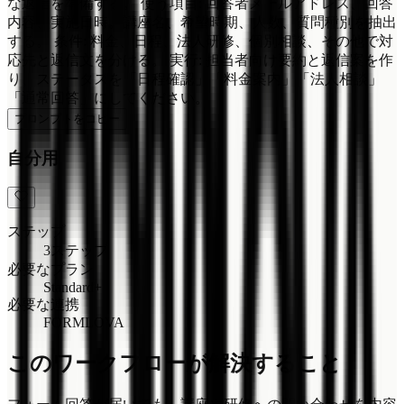
な返信を準備する。 使う項目: 回答者メールアドレス、回答
内容、実施日時。講座名、希望時期、人数、質問種別を抽出
する。 条件: 料金、日程、法人研修、個別相談、その他で対
応先と返信文を分ける。 実行: 担当者向け要約と返信案を作
り、ステータスを「日程確認」「料金案内」「法人相談」
「通常回答」にしてください。
プロンプトをコピー
自分用
ステップ
3ステップ
必要なプラン
Standard+
必要な連携
FORMLOVA
このワークフローが解決すること