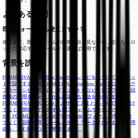
よくある質問
既存フォームでも使えますか？
使えます。既存フォームの回答項目を見ながら、必要なスロ
ットに対応するフィールドを選べば運用できます。
背景を読む
FORMLOVAのWorkflow Placeからレシピを見つけて、チャッ
トで設定する方法
FORMLOVAのWorkflow Placeで公式ワーク
フローレシピを見つけ、プロンプトをコピーしてフォーム回
答後の運用をチャットから設定する方法を紹介します。
FORMLOVAのMCPフォームサービスまとめ -- AIで作るだけ
でなく公開後まで運用する
MCPフォームサービスとは何
か。FORMLOVAがChatGPTやClaudeでフォームを作るだけ
でなく、回答管理、メール、分析、ワークフローまで扱う理
由を、読む順番つきで整理します。