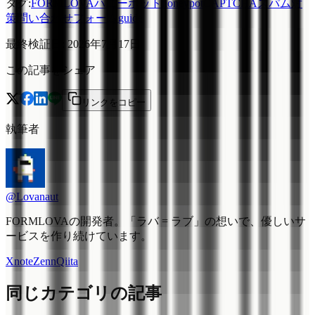
タグ
:
FORMLOVA
ハニーポット
honeypot
CAPTCHA
スパム対
策
問い合わせフォーム
guide
最終検証日
:
2026年7月17日
この記事をシェア
リンクをコピー
執筆者
@Lovanaut
FORMLOVAの開発者。「ラバ = ラブ」の想いで、優しいサ
ービスを作り続けています。
X
note
Zenn
Qiita
同じカテゴリの記事