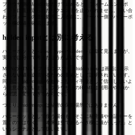
ブラウザ側のJavaScriptだけで止めると、フォームエンドポ
イントに直接送られたリクエストを止められません。問い合
わせフォームの送信処理に入る前に、サーバー側でハニーポ
ット欄の値を確認します。
hidden inputとは別に考える
ハニーポットと
は似て見えますが、
<input type="hidden">
実務では分けて考えたほうがよいです。
MDNのHTMLリファレンスでも、hidden inputは画面に表示
されない値を送信するための要素として説明されています。
同時に、hidden inputをセキュリティ手段として信頼しないよ
う注意されています。ブラウザ上のHTMLは利用者やBotか
ら確認・変更できるからです。
つまり、hidden inputは秘密の保管場所ではありません。
ハニーポットとして使う場合も、そこに秘密値や検証キーを
置くのではなく、「本来は空であるべき欄に値が入った」と
いうシグナルとして扱います。