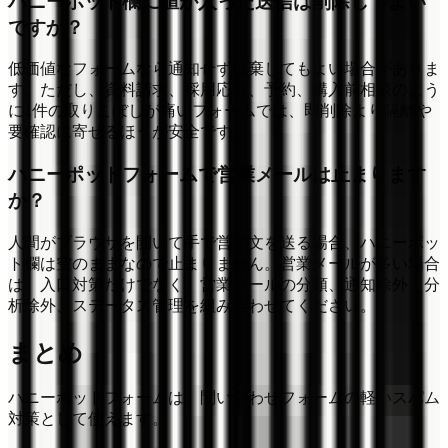
ハニーポット欄に値が入った送信は削除してよい
ですか？
低価値なフォームなら通知せず破棄してもよい場合がありま
す。ただし、資料請求、採用応募、予約、購入前相談のよう
に1件の取りこぼしが痛いフォームでは、即削除より隔離や
要確認に寄せるほうが安全です。
ハニーポットフォームで営業メールは止まります
か？
人間がブラウザを開いて手で営業文を送る場合、ハニーポッ
ト欄は空のままなので止まりません。営業メールが多い場合
は、入口対策だけでなく、営業メールの分類、通知除外、分
析除外、ステータス管理を組み合わせてください。
まとめ
ハニーポットフォームは、問い合わせフォームの軽いスパム
対策として使えます。