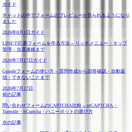
ガイド
チャットの中でフォームのプレビューが見られるようになり
ました
2026年8月1日
ガイド
LINEで応募フォームを作る方法 -- リッチメニュー・タップ
管理・当選連絡まで
2026年7月17日
ガイド
Googleフォームの使い方 -- 質問作成から回答確認・自動返
信・できないことまで
2026年7月17日
前の記事
問い合わせフォームのCAPTCHA比較 -- reCAPTCHA・
Turnstile・hCaptcha・ハニーポットの選び方
次の記事