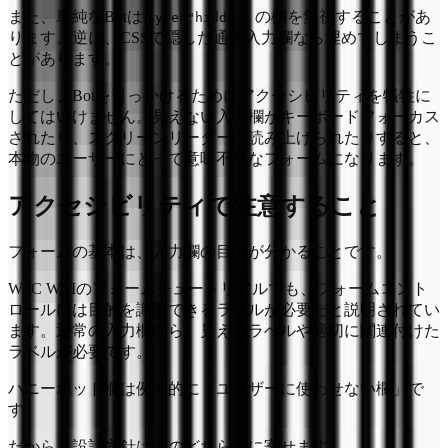
また、単純なBotは
の欄を無視することがあ
type="hidden"
ります。逆に、CSSで隠した通常入力欄なら埋めてしまうこ
とがあります。
ただし、Botを引っかけるためにアクセシビリティを犠牲に
してはいけません。見えない入力欄がキーボードフォーカス
されたり、スクリーンリーダーに読み上げられたりすると、
本物のユーザーにとって意味不明なフォームになります。
アクセシビリティで注意すること
フォームの基本は、入力欄の目的が分かることです。
W3C WAIのフォームチュートリアルでも、フォームコント
ロールには目的を識別できるラベルが必要だと説明されてい
ます。通常の入力欄なら、見えるラベルや適切に関連付けた
ラベルが必要です。
ハニーポット欄は例外的に「ユーザーに使わせない欄」で
す。
だから、設計方針は次のどちらかに寄せます。