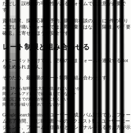
ただし、誤検知の可能性があるフォームでは注意が必要で
す。
資料請求、採用応募、予約、購入前相談のように1件の取り
こぼしが痛いフォームでは、即破棄ではなく「隔離」や「要
確認」に寄せるほうが安全です。
レート制限と組み合わせる
ハニーポットだけでは、空欄のままフォームを連投するBot
を止められません。
そのため、最低限のレート制限と組み合わせます。
同じIPから短時間に大量送信されていないか

同じメールアドレスで繰り返していないか

送信完了までの時間が極端に短くないか

Google Search Centralのユーザー生成スパム対策でも、フォー
ム完了時間、同じIP範囲からのリクエスト数、ユーザーエー
ジェント、フォーム送信値などのシグナルを見る考え方が示