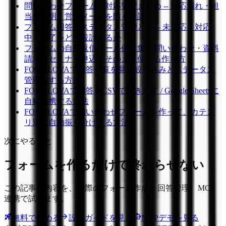
問い合わせフォームの対応管理まとめ -- 対応漏れ・担
当者不明・営業メールを防ぐ設計
フォーム回答のステータス管理とは -- 未対応・対応
中・完了をどう設計するか
フォームの自動返信メール例文集 -- 問い合わせ・資料
請求・セミナー申込でそのまま使える作り方
FORMLOVAで回答一覧を見て絞り込みとステータス
管理をする方法
FORMLOVAで回答をCSVで書き出す / Google Sheetsに
自動連携する方法
FORMLOVAで問い合わせフォームを作って、カテゴ
リ別に自動振り分けする方法
次にやること
フォームを作るだけで終わらせない
この記事の内容を、実際のフォーム作成、回答管理、MCP
連携で試せます。
無料で始める
設定ガイドを見る
MCPデモを見る