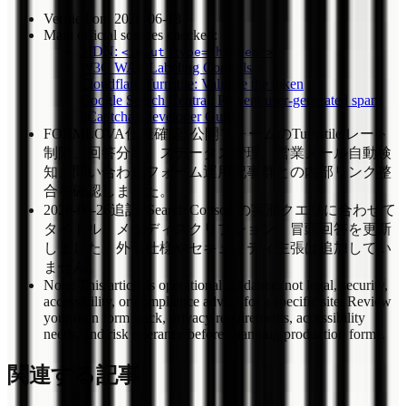
Verified on: 2026-06-18
Main official sources checked:
MDN:
<input type="hidden">
W3C WAI: Labeling Controls
Cloudflare Turnstile: Validate the token
Google Search Central: Prevent user-generated spam
hCaptcha: Developer Guide
FORMLOVA仕様確認: 公開フォームのTurnstile/レート
制限、回答分類、ステータス管理、営業メール自動検
知、問い合わせフォーム運用記事群との内部リンク整
合を確認しました。
2026-06-26追記: Search Consoleの実測クエリに合わせて
タイトル、メタディスクリプション、冒頭回答を更新
しました。外部仕様やセキュリティ主張は追加してい
ません。
Note: This article is operational guidance, not legal, security,
accessibility, or compliance advice for a specific site. Review
your own form stack, privacy requirements, accessibility
needs, and risk tolerance before changing production forms.
関連する記事