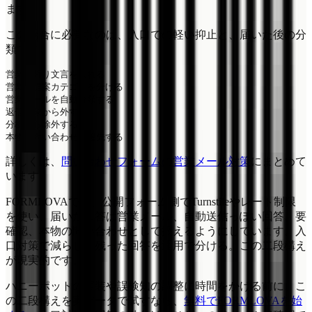
ます。
この場合に必要なのは、入口での軽い抑止と、届いた後の分
類です。
営業お断り文言を入れる

営業・提案カテゴリを分ける

営業メールを自動分類する

返信対象から外す

分析から除外する

詳しくは、
問い合わせフォームの営業メール対策
にまとめて
います。
FORMLOVAでは、公開フォーム側でTurnstileやレート制限
を使い、届いた回答は営業メール、自動送信っぽい回答、要
確認、本物の問い合わせとして扱えるようにしています。入
口対策で減らし、残った回答を運用で分ける。この二段構え
が現実的です。
ハニーポットの実装や誤検知の調整に時間をかける前に、こ
の二段構えを実データで試すなら、
無料でFORMLOVAを始