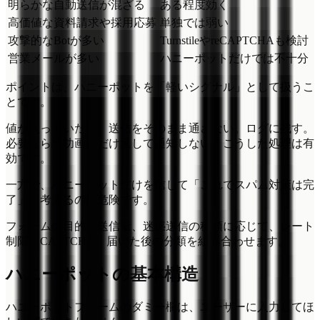
明らかな自動送信が混ざる
ある程度効く
高価値な資料請求や採用応募
単独では弱い
攻撃的なBotが多い
TurnstileやreCAPTCHAも検討
営業メールが多い
ハニーポットだけでは不十分
ポイントは、ハニーポットを「軽いシグナル」として扱うこ
とです。
値が入っていたら、送信をそのまま通さない。ログに残す。
必要なら成功画面だけ返して通知しない。こうした処理は有
効です。
一方で、ハニーポットだけを信じて「これでスパム対策は完
了」と考えるのは危険です。
フォームの目的、送信量、迷惑送信の種類に応じて、レート
制限、CAPTCHA、届いた後の分類を組み合わせます。
ハニーポットの基本構造
ハニーポットフォームのダミー欄は、ユーザーに入力してほ