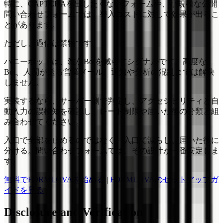
特に、CAPTCHAを出したくないフォームや、小規模な公開
問い合わせフォームでは、導入コストに対して効果が出るこ
とがあります。
ただし、過信は禁物です。
ハニーポットは、雑なBotを減らすシグナルです。高度な
Bot、人間が送る営業メール、通知や分析の混乱までは解決
しません。
実装するなら、サーバー側で判定し、アクセシビリティと自
動入力の誤検知を確認し、レート制限や届いた後の分類と組
み合わせてください。
入口で全部を止めるのではなく、入口で減らし、届いた後に
分ける。問い合わせフォームでは、その設計が一番安定しま
す。
無料でFORMLOVAを始める
|
FORMLOVAのセットアップガ
イドを見る
Disclosure and Verification