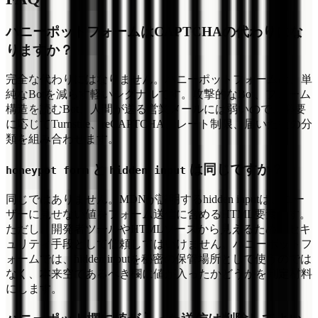
ハニーポットフォームはCAPTCHAの代わりにな
りますか？
完全な代わりにはなりません。ハニーポットフォームは、単
純なBotを減らす軽いシグナルです。攻撃的なBot、フォーム
構造を読むBot、人間が送る営業メールには弱いので、必要
に応じてTurnstile、reCAPTCHA、レート制限、届いた後の分
類を組み合わせます。
と
は同じですか？
honeypot form
hidden input
同じではありません。MDNが説明するhidden inputは、ユー
ザーに見せない値をフォーム送信に含めるHTML要素です。
ただし、開発者ツールやHTMLソースから見えるため、セキ
ュリティ手段として信頼してはいけません。ハニーポットフ
ォームでは、hidden inputを秘密の保管場所として使うのでは
なく、本来空であるべき欄に値が入ったかどうかを判定材料
にします。