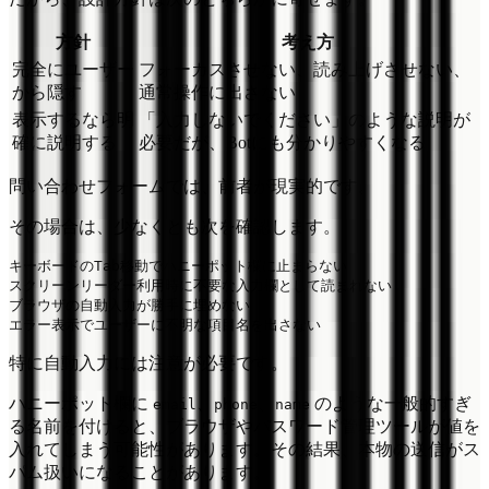
方針
考え方
完全にユーザー
フォーカスさせない、読み上げさせない、
から隠す
通常操作に出さない
表示するなら明
「入力しないでください」のような説明が
確に説明する
必要だが、Botにも分かりやすくなる
問い合わせフォームでは、前者が現実的です。
その場合は、少なくとも次を確認します。
キーボードのTab移動でハニーポット欄に止まらない

スクリーンリーダー利用時に不要な入力欄として読まれない

ブラウザの自動入力が勝手に埋めない

特に自動入力には注意が必要です。
ハニーポット欄に
、
、
のような一般的すぎ
email
phone
name
る名前を付けると、ブラウザやパスワード管理ツールが値を
入れてしまう可能性があります。その結果、本物の送信がス
パム扱いになることがあります。