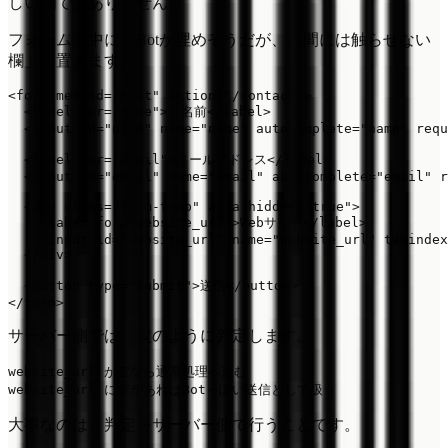
しい欄ではありません。
フォームの中に「Botが埋めそうだが、人間には触らせない
欄」を置きます。
<form method="post" action="/contact">

  <label for="name">お名前</label>

  <input id="name" name="name" autocomplete="name" requ
  <label for="email">メールアドレス</label>

  <input id="email" name="email" autocomplete="email" r
  <div class="form-trap" aria-hidden="true">

    <label for="website_url">Webサイト</label>

    <input id="website_url" name="website_url" tabindex
  </div>

  <button type="submit">送信</button>

サーバー側では、次のように判定します。
website_url が空なら通常処理へ進む

大事なのは、判定をサーバー側で行うことです。