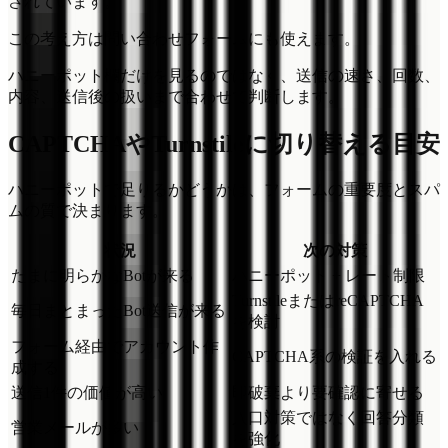
されています。
この考え方は問い合わせフォームにも使えます。
ハニーポット欄だけを見るのではなく、送信の速さ、回数、
内容、送信後の扱いまで合わせて判断します。
CAPTCHAやTurnstileに切り替える目安
ハニーポットで足りるかどうかは、フォームの重要度とスパ
ムの質で決まります。
状況
次の対策
たまに明らかなBotが来る
ハニーポット + レート制限
TurnstileまたはreCAPTCHA
毎日まとまったBot送信が来る
を検討
フォーム経由でアカウント作
CAPTCHA系の検証を入れる
成する
送信1件の価値が高い
即破棄より要確認に寄せる
入口対策ではなく回答分類
営業メールが多い
を強化