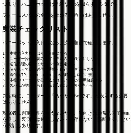
つまり、ハニーポットは「雑なBotを減らす」対策です。
フォームスパムの全部を止める対策ではありません。
実装チェックリスト
ハニーポットを入れるなら、次の順番で確認します。
1. 本物の入力欄とは別の名前にする

2. ユーザー操作・読み上げ・自動入力の対象にしない

3. 送信処理の最初でサーバー側判定する

4. 値が入っていた送信は通知・保存・分析から外す

5. 送信元IP、user agent、送信時間もログに残す

6. 本物のユーザーが巻き込まれていないか定期確認する

判定時に、ユーザーへ「あなたはBotです」と表示する必要
はありません。
攻撃者に判定条件を教えないため、表向きは通常の完了画面
を返し、裏側では通知しない・保存しない・隔離する、とい
う設計もあります。