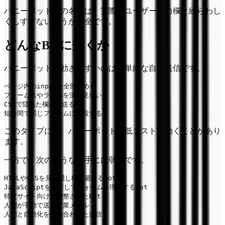
ハニーポット欄の名前は、実際のユーザー入力欄と紛らわし
くしすぎないほうが安全です。
どんなBotに効くか
ハニーポットが効きやすいのは、単純な自動送信です。
ページ内のinputを全部埋める

フォーム名やラベルを深く見ない

CSSで隠れた欄まで送る

このタイプには、ハニーポットが低コストで効くことがあり
ます。
一方で、次のような相手には弱いです。
HTMLやCSSを見て隠し欄を避けるBot

JavaScriptを実行してフォームを理解するBot

特定サイト向けに調整されたBot

人間が手動で送る営業メール
