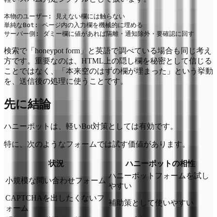
本物のユーザー: 見えない欄には触らない

単純なBot: ページ内の入力欄を機械的に埋める

検索で「honeypot form」と英語で調べている場合も同じ考え
方です。重要なのは、HTML上の隠し欄を秘密として信じる
ことではなく、「本来空のはずの欄が埋まった」という挙動
を、送信後の処理に使うことです。
先に結論
ハニーポットは、軽いBot対策としては有効です。
特に、次のようなフォームでは試す価値があります。
状況
ハニーポットの相性
ハニーポットフォームを試し
小規模な問い合わせフォーム
やすい
CAPTCHAを出したくないフ
補助策として使いやすい
ォーム