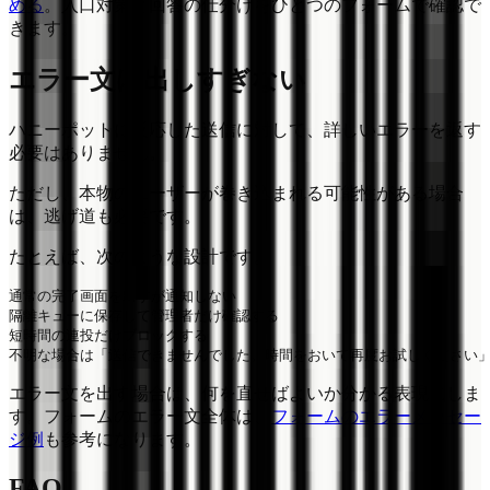
める
。入口対策と回答の仕分けをひとつのフォームで確認で
きます。
エラー文は出しすぎない
ハニーポットに反応した送信に対して、詳しいエラーを返す
必要はありません。
ただし、本物のユーザーが巻き込まれる可能性がある場合
は、逃げ道も必要です。
たとえば、次のような設計です。
通常の完了画面を出すが通知しない

隔離キューに保存して管理者だけ確認する

短時間の連投だけブロックする

エラー文を出す場合は、何を直せばよいか分かる表現にしま
す。フォームのエラー文全体は、
フォームのエラーメッセー
ジ例
も参考になります。
FAQ