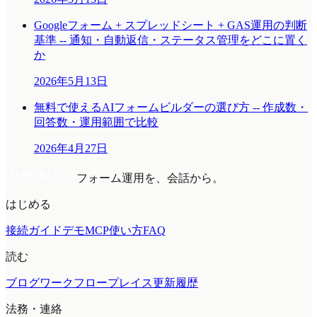
Googleフォーム + スプレッドシート + GAS運用の判断
基準 -- 通知・自動返信・ステータス管理をどこに置く
か
2026年5月13日
無料で使えるAIフォームビルダーの選び方 -- 作成数・
回答数・運用範囲で比較
2026年4月27日
フォーム運用を、会話から。
はじめる
接続ガイド
デモMCP
使い方
FAQ
読む
ブログ
ワークフロープレイス
更新履歴
法務・連絡