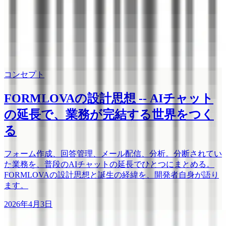
コンセプト
FORMLOVAの設計思想 -- AIチャット
の延長で、業務が完結する世界をつく
る
フォーム作成、回答管理、メール配信、分析。分断されてい
た業務を、普段のAIチャットの延長でひとつにまとめる。
FORMLOVAの設計思想と誕生の経緯を、開発者自身が語り
ます。
2026年4月3日