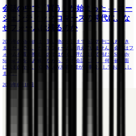
会話の中で「買う」が始まった ― エー
ジェンティックコマースの時代に、な
ぜフォームは残るのか
2026年のShopifyは、買い物の決済まで会話の中に入れてき
ました。でも、そこでフォームは消えていません。会話はフ
ォームを置き換えるのではなく、呼び出して包む。Shopify
Spring '26を読み解きながら、何を会話に渡し、何を確定面
に残すのかを、FORMLOVA開発者が当事者としてお話しし
ます。
2026年6月18日