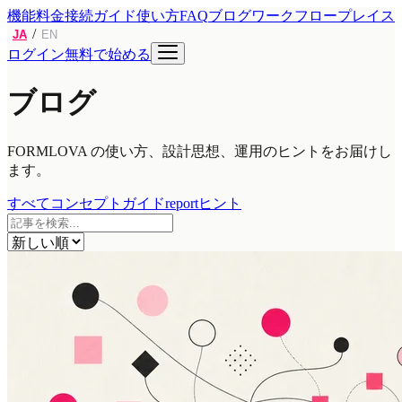
機能
料金
接続ガイド
使い方
FAQ
ブログ
ワークフロープレイス
/
JA
EN
ログイン
無料で始める
ブログ
FORMLOVA の使い方、設計思想、運用のヒントをお届けし
ます。
すべて
コンセプト
ガイド
report
ヒント