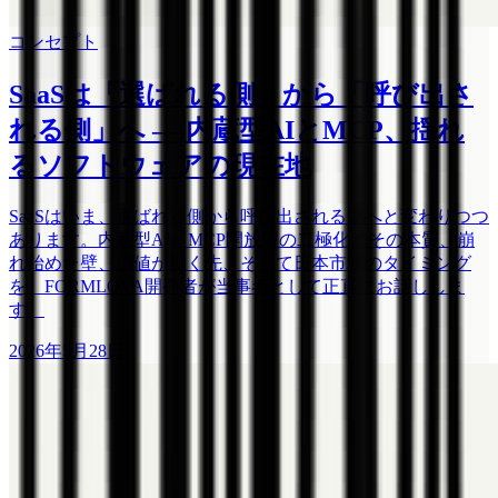
コンセプト
SaaSは「選ばれる側」から「呼び出さ
れる側」へ ― 内蔵型AIとMCP、揺れ
るソフトウェアの現在地
SaaSはいま、選ばれる側から呼び出される側へと変わりつつ
あります。内蔵型AIとMCP開放型の二極化、その本質、崩
れ始めた壁、価値が動く先、そして日本市場のタイミング
を、FORMLOVA開発者が当事者として正直にお話ししま
す。
2026年5月28日