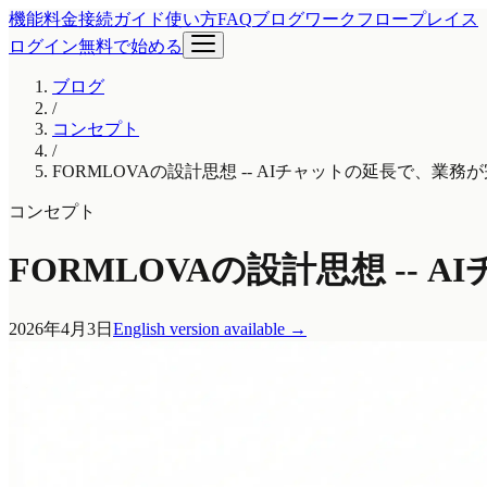
機能
料金
接続ガイド
使い方
FAQ
ブログ
ワークフロープレイス
ログイン
無料で始める
ブログ
/
コンセプト
/
FORMLOVAの設計思想 -- AIチャットの延長で、業
コンセプト
FORMLOVAの設計思想 -
2026年4月3日
English version available
→