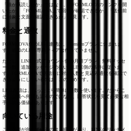
「誰が既読したか」ではなく、「FORMLOVAのリンクを開
いたか」「FORMLOVA上で回答が確認できるか」「送信前
に対象と文面を確認できるか」を見ます。
料金と通数
FORMLOVA側のLINE連携は、Premiumプランに含まれま
す。追加のLINE専用ティアは作っていません。
ただし、LINE公式アカウント側の月額プラン、無料メッセ
ージ数、追加メッセージの扱いはLINE側の条件に従いま
す。FORMLOVAで送信前に対象人数と見込み通数を確認で
きるようにしているのは、このためです。
LINE配信は、思ったより簡単に通数を使います。だからこ
そ、全員へ何度も送るのではなく、回答状況を見て必要な相
手へ絞る価値があります。
向いている用途
この機能が向いているのは、締切があり、LINEのリッチメ