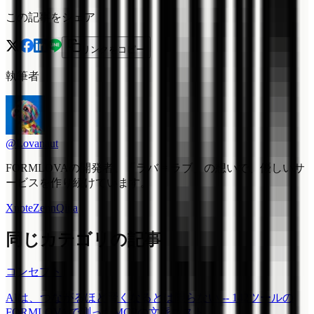
この記事をシェア
リンクをコピー
執筆者
@Lovanaut
FORMLOVAの開発者。「ラバ = ラブ」の想いで、優しいサ
ービスを作り続けています。
X
note
Zenn
Qiita
同じカテゴリの記事
コンセプト
AIは、つながるほど賢くなるとは限らない -- 142ツールの
FORMLOVAで測ったMCPの文脈コスト