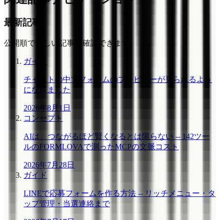
最新記事
公開順で新しい記事を確認できます。
ガイド
チャットの中でフォームのプレビューが見られるよう
になりました
2026年8月1日
コンセプト
AIは、つながるほど賢くなるとは限らない -- 142ツー
ルのFORMLOVAで測ったMCPの文脈コスト
2026年7月28日
ガイド
LINEで応募フォームを作る方法 -- リッチメニュー・タ
ップ管理・当選連絡まで