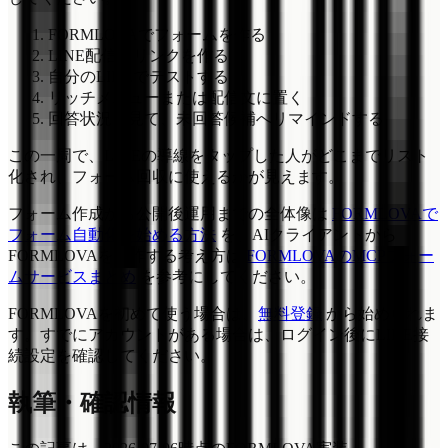
FORMLOVAでフォームを作る
LINE配信用リンクを作る
自分のLINEでテストする
リッチメニューまたは配信文に置く
回答状況を見て、未回答候補へリマインドする
この一周で、LINEの導線をタップした人がどこまでリスト
化され、フォーム回収に使えるかが見えます。
フォーム作成から公開後運用までの全体像は
FORMLOVAで
フォーム自動化を始める方法
を、AIクライアントから
FORMLOVAを操作する考え方は
FORMLOVAのMCPフォー
ムサービスまとめ
を参考にしてください。
FORMLOVAを初めて使う場合は、
無料登録
から始められま
す。すでにアカウントがある場合は、ログイン後にLINE接
続設定を確認してください。
執筆・確認情報