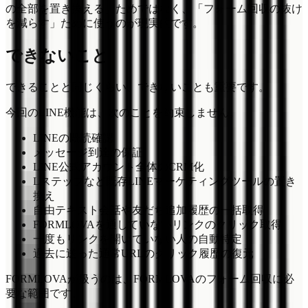
の全部を置き換える」ためではなく、「フォーム回収の抜け
を減らす」ために使うのが現実的です。
できないこと
できることと同じくらい、できないことも重要です。
今回のLINE機能は、次のことを約束しません。
LINEの既読確認
メッセージ到達の保証
LINE公式アカウント全体のCRM化
Lステップなど既存LINEマーケティングツールの置き
換え
自由テキスト会話や友だち追加履歴の一括取得
FORMLOVAを通していないリンクのクリック取得
一度もリンクを開いていない人の自動特定
過去に送った通常URLのクリック履歴の復元
FORMLOVAが扱うのは、FORMLOVAのフォーム回収に必
要な範囲です。