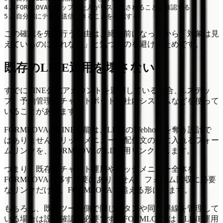
4. FORMLOVAにタップした人がリスト化されることを確認する

この確認を先に行う理由は、締切前になってから「対象は見
えているのに送れない」と気づくのを避けるためです。
既存のLINE運用を壊さない
すでにLINE公式アカウントを運用している場合、Lステッ
プ、予約管理、チャットボット、社内システムなどを使って
いることがあります。
FORMLOVAのLINE機能は、LINEのWebhookを奪う設計で
はありません。リッチメニューや配信文の中に入れるフォー
ムリンクを、FORMLOVAのLINE用リンクにします。
つまり、既存のチャット運用やリッチメニュー全体を
FORMLOVAへ移す必要はありません。フォーム回収に必要
なリンクだけを、FORMLOVAで追える形にします。
もちろん、既存ツール側で同じボタンや同じ導線を管理して
いる場合は設計確認が必要です。FORMLOVAは「LINE運用