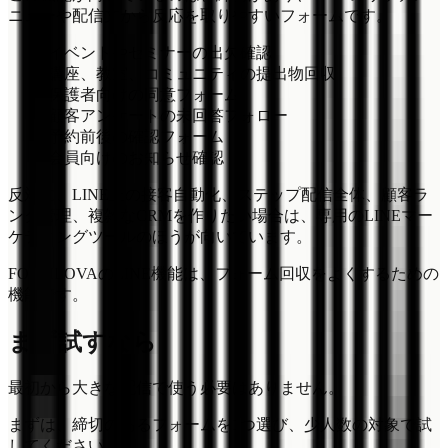
ニューや配信文から反応を取りやすいフォームです。
イベントやセミナーの出欠確認
講座、教室、コミュニティの提出物回収
保護者向けの同意フォーム
顧客アンケートの未回答フォロー
予約前後の確認フォーム
会員向けのお知らせ確認
反対に、LINE上の接客自動化、ステップ配信全体、顧客ラ
ンク管理、複雑なCRMを作りたい場合は、専用のLINEマー
ケティングツールのほうが向いています。
FORMLOVAのLINE機能は、フォーム回収をよくするための
機能です。
まず試すなら
最初から大きな配信で使う必要はありません。
まずは、締切のあるフォームを1つ選び、少人数の対象で試
してください。