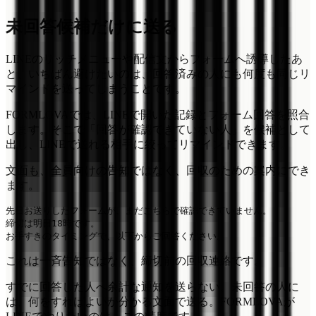
未回答候補だけに送る
LINEのリッチメニューや配信文からフォームへ誘導したあ
と、いちばん避けたいのは、回答済みの人にも何度も同じリ
マインドを送ってしまうことです。
FORMLOVAでは、LINEで開いた記録とフォーム回答を照合
します。そこで「回答が確認できていない人」を候補として
出し、LINEで送れる相手に絞ってリマインドできます。
文面も、全員向けの告知ではなく、回収のための案内にでき
ます。
先日お送りしたフォームが、まだこちらで確認できていません。

締切は明日18時です。

これは一斉告知ではなく、締切前の回収連絡です。
すでに回答した人へ余計な通知を送らない。未回答の人に
は、何をすればよいか分かる文面で送る。FORMLOVAが