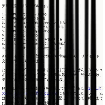
実際の流れはシンプルです。
1. FORMLOVAでフォームを作る

2. LINE配信用のリンクを作る

3. リッチメニューや配信文にそのリンクを入れる

4. ユーザーがLINE内でリンクをタップする

5. FORMLOVAがタップを記録する

6. 回答データと照合する

7. 未回答候補へのリマインドを下書きする

8. ダッシュボードで対象、本文、通数を確認する

AIクライアントは、対象の候補を準備したり、リマインド
文面を作ったりできます。
ただし、実送信はチャットだけでは完了しません。ダッシュ
ボードで送信元アカウント、対象人数、本文、見込み通数、
テスト送信結果を確認してから承認します。
FORMLOVAが公開後運用を重視している理由は、
ほとんど
のフォームツールは作成で止まる
にも書きました。フォーム
は作って終わりではありません。配って、集めて、締切まで
に回収するところまでが仕事です。