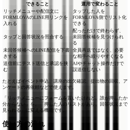
できること
運用で変わること
リッチメニューや配信文に
タップした人を
FORMLOVAのLINE用リンクを
FORMLOVA側でリスト化
入れる
できる
配っただけで終わらず、
タップと回答状況を照合する
未回答候補を見つけられ
る
未回答候補へのLINE配信を下書
全員再送ではなく、必要
きする
な相手へ絞りやすくなる
送信前にテスト送信と承認を挟
AIやチャット操作だけで
む
誤送信しない
たとえばイベント申込、講座の出欠確認、提出物の回収、ア
ンケートの再依頼などで使えます。
「リッチメニューにフォームを置いたけれど、誰が押したか
分からない」を、「押した人のリストがあり、回答状況まで
見られる」に変える機能です。
使い方の流れ