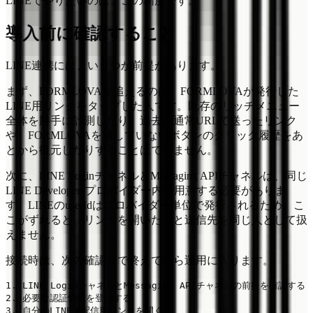
LINEでやりたいのは、この精度です。
導入前に確認すること
LINE連携には、いくつか前提があります。
まず、FORMLOVAが追えるのは、FORMLOVAが発行した
LINE用リンクをタップした人です。既存のリッチメニュー
全体を勝手に計測したり、過去に通常URLで送ったリンク
や、FORMLOVAを通していないボタンのクリック履歴をあ
とから復元したりすることはできません。
次に、LINE LoginチャネルとMessaging APIチャネルは、同じ
LINE Developersプロバイダー内で用意する必要がありま
す。LINEのuserIdはプロバイダー単位で発行されるため、こ
こがずれると、リンクを開いた人と送信先を同じ人として扱
えません。
接続時は、次の確認まで終えてから運用に入ります。
1. LINE LoginチャネルとMessaging APIチャネルの前提を確認する

2. 必要な認証情報を登録する

3. 自分のLINEで配信用リンクを開く
