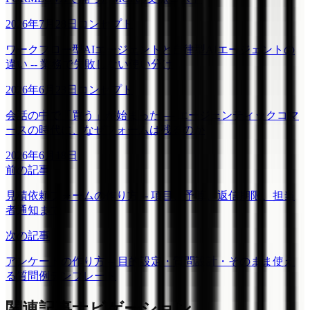
2026年7月28日
コンセプト
ワークフロー型AIエージェントと自律型AIエージェントの
違い -- 業務で失敗しない使い分け
2026年6月23日
コンセプト
会話の中で「買う」が始まった ― エージェンティックコマ
ースの時代に、なぜフォームは残るのか
2026年6月18日
前の記事
見積依頼フォームの作り方 -- 項目、予算、返信期限、担当
者通知まで
次の記事
アンケートの作り方 -- 目的設定・質問設計・そのまま使え
る質問例テンプレート
関連記事ナビゲーション