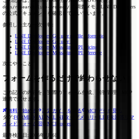
この記事は、2026-07-06時点のFORMLOVA実装、
の調査メモ、LINE Developers
docs/research/line-project/
の公式ドキュメントを確認して書いています。
参照した主な一次情報:
LINE Developers: Get user profile information
LINE Developers: Get user IDs
LINE Developers: Messaging API pricing
LINE Developers: Messaging API reference
次にやること
フォームを作るだけで終わらせない
この記事の内容を、実際のフォーム作成、回答管理、MCP
連携で試せます。
無料で始める
設定ガイドを見る
MCPデモを見る
タグ
:
FORMLOVA
LINE
LINEタップメモリー
LIFF
未回答リマ
インド
フォーム回収
MCP
concept
最終検証日
:
2026年7月6日