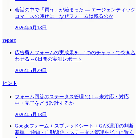
会話の中で「買う」が始まった ― エージェンティック
コマースの時代に、なぜフォームは残るのか
2026年6月18日
report
広告費とフォームの実成果を、1つのチャットで突き合
わせる -- 8日間の実測レポート
2026年5月29日
ヒント
フォーム回答のステータス管理とは -- 未対応・対応
中・完了をどう設計するか
2026年5月13日
Googleフォーム + スプレッドシート + GAS運用の判断
基準 -- 通知・自動返信・ステータス管理をどこに置く