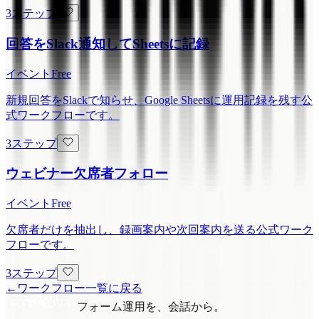
3ステップ
回答をSlack通知してSheetsに記録
イベント
Free
新規回答をSlackで知らせ、Google Sheetsに運用記録を残す公
式ワークフローです。
3ステップ
ウェビナー欠席者フォロー
イベント
Free
欠席者だけを抽出し、録画案内や次回案内を送る公式ワーク
フローです。
3ステップ
←
ワークフロー一覧に戻る
フォーム運用を、会話から。