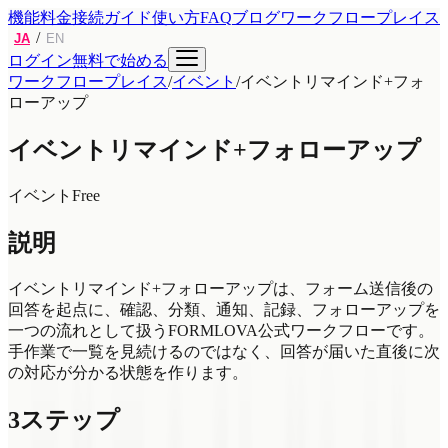
機能
料金
接続ガイド
使い方
FAQ
ブログ
ワークフロープレイス
/
JA
EN
ログイン
無料で始める
ワークフロープレイス
/
イベント
/
イベントリマインド+フォ
ローアップ
イベントリマインド+フォローアップ
イベント
Free
説明
イベントリマインド+フォローアップは、フォーム送信後の
回答を起点に、確認、分類、通知、記録、フォローアップを
一つの流れとして扱うFORMLOVA公式ワークフローです。
手作業で一覧を見続けるのではなく、回答が届いた直後に次
の対応が分かる状態を作ります。
3ステップ