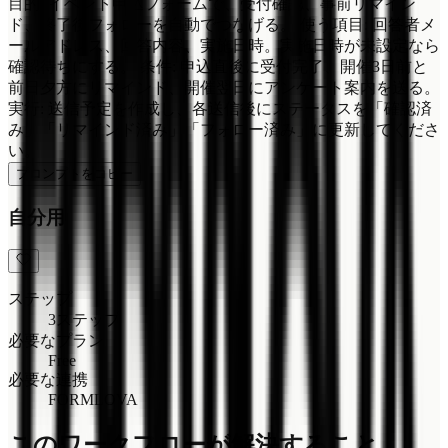
目的: イベント申込フォームで、受付確認、事前リマイン
ド、終了後フォローを自動でつなげる。 使う項目: 回答者メ
ールアドレス、回答内容、実施日時。実施日時が未設定なら
確認待ちにする。 条件: 申込直後に受付完了、開催3日前と
前日夕方にリマインド、開催翌日にアンケート案内を送る。
実行: 送信予定を作成し、各送信後にステータスを「確認済
み」「リマインド済み」「フォロー済み」に更新してくださ
い。
プロンプトをコピー
自分用
ステップ
3ステップ
必要なプラン
Free
必要な連携
FORMLOVA
このワークフローが解決すること