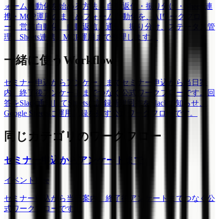
ォーム自動化を始める方法 -- 自動返信・振り分け・Sheets連
携・MCP運用のまとめ
フォーム自動化を、AIワークフロ
ー、営業自動化、自動返信、通知、振り分け、ステータス管
理、Sheets連携、MCP運用まで整理します。
一緒に使うWorkflow
セミナー申込からアンケートまで
セミナー申込から当日案
内、終了後アンケートまでつなぐ公式ワークフローです。
回
答をSlack通知してSheetsに記録
新規回答をSlackで知らせ、
Google Sheetsに運用記録を残す公式ワークフローです。
同じカテゴリのワークフロー
セミナー申込からアンケートまで
イベント
Free
セミナー申込から当日案内、終了後アンケートまでつなぐ公
式ワークフローです。