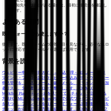
通知先や記録先がある場合は、最初に接続先を確認し
ます。
よくある質問
既存フォームでも使えますか？
使えます。既存フォームの回答項目を見ながら、必要なスロ
ットに対応するフィールドを選べば運用できます。
背景を読む
ウェビナー申込み管理ガイド -- 申込管理・確認メール・リ
マインド・フォロー設計
ウェビナー申込み管理・ウェビナー
申込管理を、申込フォーム、確認メール、リマインド、参加
者リスト、欠席者フォローで整理します。
FORMLOVAの
Workflow Placeからレシピを見つけて、チャットで設定する
方法
FORMLOVAのWorkflow Placeで公式ワークフローレシピ
を見つけ、プロンプトをコピーしてフォーム回答後の運用を
チャットから設定する方法を紹介します。
FORMLOVAでフ