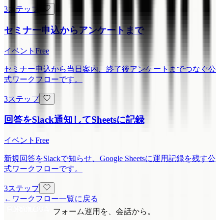
3ステップ
セミナー申込からアンケートまで
イベント
Free
セミナー申込から当日案内、終了後アンケートまでつなぐ公
式ワークフローです。
3ステップ
回答をSlack通知してSheetsに記録
イベント
Free
新規回答をSlackで知らせ、Google Sheetsに運用記録を残す公
式ワークフローです。
3ステップ
←
ワークフロー一覧に戻る
フォーム運用を、会話から。