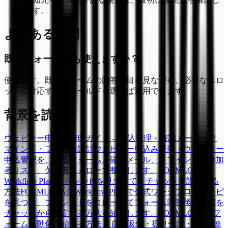
ます。
よくある質問
既存フォームでも使えますか？
使えます。既存フォームの回答項目を見ながら、必要なスロ
ットに対応するフィールドを選べば運用できます。
背景を読む
ウェビナー申込み管理ガイド -- 申込管理・確認メール・リ
マインド・フォロー設計
ウェビナー申込み管理・ウェビナー
申込管理を、申込フォーム、確認メール、リマインド、参加
者リスト、欠席者フォローで整理します。
FORMLOVAの
Workflow Placeからレシピを見つけて、チャットで設定する
方法
FORMLOVAのWorkflow Placeで公式ワークフローレシピ
を見つけ、プロンプトをコピーしてフォーム回答後の運用を
チャットから設定する方法を紹介します。
FORMLOVAでフ
ォーム自動化を始める方法 -- 自動返信・振り分け・Sheets連