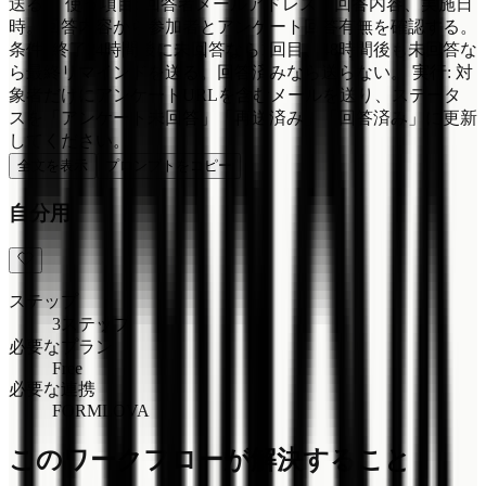
送る。 使う項目: 回答者メールアドレス、回答内容、実施日
時。回答内容から参加者とアンケート回答有無を確認する。
条件: 終了24時間後に未回答なら1回目、48時間後も未回答な
ら最終リマインドを送る。回答済みなら送らない。 実行: 対
象者だけにアンケートURLを含むメールを送り、ステータ
スを「アンケート未回答」「再送済み」「回答済み」に更新
してください。
全文を表示
プロンプトをコピー
自分用
ステップ
3ステップ
必要なプラン
Free
必要な連携
FORMLOVA
このワークフローが解決すること