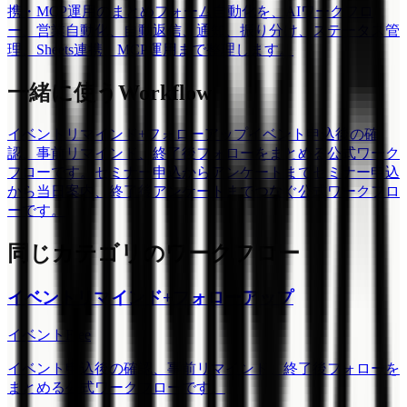
携・MCP運用のまとめ
フォーム自動化を、AIワークフロ
ー、営業自動化、自動返信、通知、振り分け、ステータス管
理、Sheets連携、MCP運用まで整理します。
一緒に使うWorkflow
イベントリマインド+フォローアップ
イベント申込後の確
認、事前リマインド、終了後フォローをまとめる公式ワーク
フローです。
セミナー申込からアンケートまで
セミナー申込
から当日案内、終了後アンケートまでつなぐ公式ワークフロ
ーです。
同じカテゴリのワークフロー
イベントリマインド+フォローアップ
イベント
Free
イベント申込後の確認、事前リマインド、終了後フォローを
まとめる公式ワークフローです。