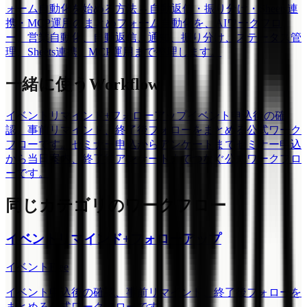
ォーム自動化を始める方法 -- 自動返信・振り分け・Sheets連
携・MCP運用のまとめ
フォーム自動化を、AIワークフロ
ー、営業自動化、自動返信、通知、振り分け、ステータス管
理、Sheets連携、MCP運用まで整理します。
一緒に使うWorkflow
イベントリマインド+フォローアップ
イベント申込後の確
認、事前リマインド、終了後フォローをまとめる公式ワーク
フローです。
セミナー申込からアンケートまで
セミナー申込
から当日案内、終了後アンケートまでつなぐ公式ワークフロ
ーです。
同じカテゴリのワークフロー
イベントリマインド+フォローアップ
イベント
Free
イベント申込後の確認、事前リマインド、終了後フォローを
まとめる公式ワークフローです。