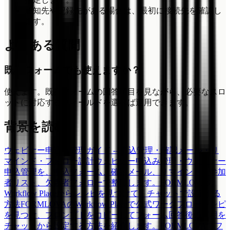
通知先や記録先がある場合は、最初に接続先を確認し
ます。
よくある質問
既存フォームでも使えますか？
使えます。既存フォームの回答項目を見ながら、必要なスロ
ットに対応するフィールドを選べば運用できます。
背景を読む
ウェビナー申込み管理ガイド -- 申込管理・確認メール・リ
マインド・フォロー設計
ウェビナー申込み管理・ウェビナー
申込管理を、申込フォーム、確認メール、リマインド、参加
者リスト、欠席者フォローで整理します。
FORMLOVAの
Workflow Placeからレシピを見つけて、チャットで設定する
方法
FORMLOVAのWorkflow Placeで公式ワークフローレシピ
を見つけ、プロンプトをコピーしてフォーム回答後の運用を
チャットから設定する方法を紹介します。
FORMLOVAでフ