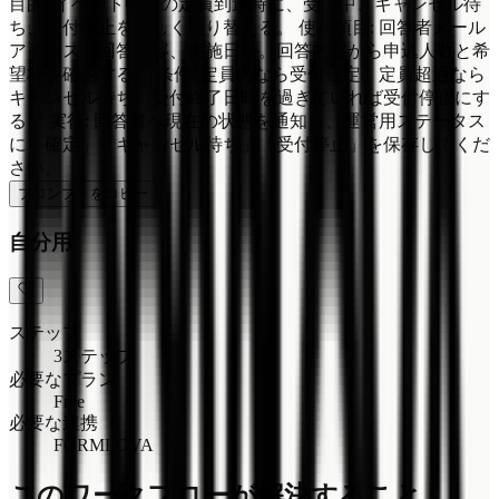
目的: イベント申込の定員到達時に、受付中、キャンセル待
ち、受付停止を正しく切り替える。 使う項目: 回答者メール
アドレス、回答内容、実施日時。回答内容から申込人数と希
望枠を確認する。 条件: 定員内なら受付確定、定員超過なら
キャンセル待ち、受付終了日時を過ぎていれば受付停止にす
る。 実行: 回答者へ現在の状態を通知し、運営用ステータス
に「確定」「キャンセル待ち」「受付停止」を保存してくだ
さい。
プロンプトをコピー
自分用
ステップ
3ステップ
必要なプラン
Free
必要な連携
FORMLOVA
このワークフローが解決すること