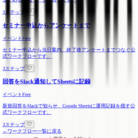
3ステップ
セミナー申込からアンケートまで
イベント
Free
セミナー申込から当日案内、終了後アンケートまでつなぐ公
式ワークフローです。
3ステップ
回答をSlack通知してSheetsに記録
イベント
Free
新規回答をSlackで知らせ、Google Sheetsに運用記録を残す公
式ワークフローです。
3ステップ
←
ワークフロー一覧に戻る