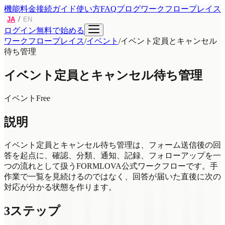
機能
料金
接続ガイド
使い方
FAQ
ブログ
ワークフロープレイス
/
JA
EN
ログイン
無料で始める
ワークフロープレイス
/
イベント
/
イベント定員とキャンセル
待ち管理
イベント定員とキャンセル待ち管理
イベント
Free
説明
イベント定員とキャンセル待ち管理は、フォーム送信後の回
答を起点に、確認、分類、通知、記録、フォローアップを一
つの流れとして扱うFORMLOVA公式ワークフローです。手
作業で一覧を見続けるのではなく、回答が届いた直後に次の
対応が分かる状態を作ります。
3ステップ