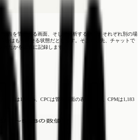
、広告を管理する画面、そして分析する画面。それぞれ別の場
。広告はもう回せる状態だとします。そこから先、チャットで
取れたかを正直に記録します。
TRは12.62%、CPCは管理画面の表示で9円、CPMは1,183