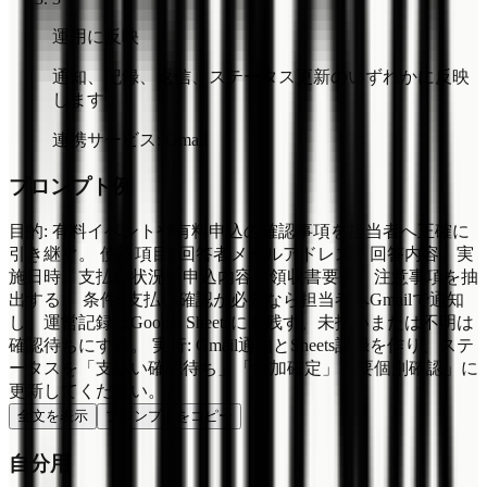
運用に反映
通知、記録、返信、ステータス更新のいずれかに反映
します。
連携サービス
:
Gmail
プロンプト例
目的: 有料イベントや有料申込の確認事項を担当者へ正確に
引き継ぐ。 使う項目: 回答者メールアドレス、回答内容、実
施日時。支払い状況、申込内容、領収書要否、注意事項を抽
出する。 条件: 支払い確認が必要なら担当者へGmailで通知
し、運営記録はGoogle Sheetsにも残す。未払いまたは不明は
確認待ちにする。 実行: Gmail通知とSheets記録を作り、ステ
ータスを「支払い確認待ち」「参加確定」「要個別確認」に
更新してください。
全文を表示
プロンプトをコピー
自分用