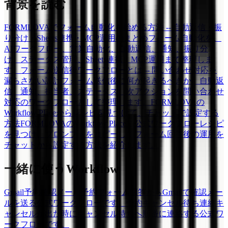
背景を読む
FORMLOVAでフォーム自動化を始める方法 -- 自動返信・振
り分け・Sheets連携・MCP運用のまとめ
フォーム自動化を、
AIワークフロー、営業自動化、自動返信、通知、振り分
け、ステータス管理、Sheets連携、MCP運用まで整理しま
す。
フォーム送信後ワークフローとは -- 問い合わせ対応を
漏らさない設計
フォーム送信後に何が起きるべきか。自動返
信、通知、担当者、ステータス、次アクションを問い合わせ
対応のワークフローとして整理します。
FORMLOVAの
Workflow Placeからレシピを見つけて、チャットで設定する
方法
FORMLOVAのWorkflow Placeで公式ワークフローレシピ
を見つけ、プロンプトをコピーしてフォーム回答後の運用を
チャットから設定する方法を紹介します。
一緒に使うWorkflow
Gmail予約確認メール
予約フォーム回答からGmailで確認メー
ルを送る公式ワークフローです。
予約キャンセル待ち連絡
キ
ャンセルが出た時にキャンセル待ちへ順番に連絡する公式ワ
ークフローです。