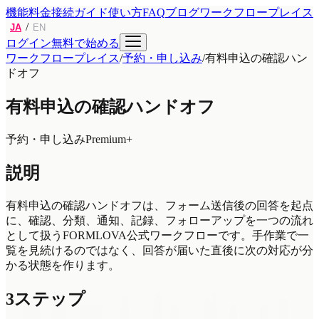
機能
料金
接続ガイド
使い方
FAQ
ブログ
ワークフロープレイス
/
JA
EN
ログイン
無料で始める
ワークフロープレイス
/
予約・申し込み
/
有料申込の確認ハン
ドオフ
有料申込の確認ハンドオフ
予約・申し込み
Premium+
説明
有料申込の確認ハンドオフは、フォーム送信後の回答を起点
に、確認、分類、通知、記録、フォローアップを一つの流れ
として扱うFORMLOVA公式ワークフローです。手作業で一
覧を見続けるのではなく、回答が届いた直後に次の対応が分
かる状態を作ります。
3ステップ