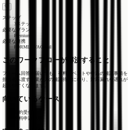
ステップ
3ステップ
必要なプラン
Premium+
必要な連携
FORMLOVA
Gmail
このワークフローが解決すること
フォーム回答が届いても、有料イベントや申込の確認事項を
担当者へ渡す作業が人の確認待ちになり、対応漏れや遅れが
起きやすくなります。
向いているケース
予約受付
有料申込運用