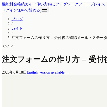
機能
料金
接続ガイド
使い方
FAQ
ブログ
ワークフロープレイス
ログイン
無料で始める
ブログ
/
ガイド
/
注文フォームの作り方 -- 受付後の確認メール・ステ
ガイド
注文フォームの作り方 -- 
2026年6月18日
English version available
→