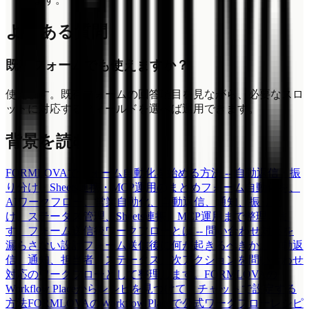
よくある質問
既存フォームでも使えますか？
使えます。既存フォームの回答項目を見ながら、必要なスロ
ットに対応するフィールドを選べば運用できます。
背景を読む
FORMLOVAでフォーム自動化を始める方法 -- 自動返信・振
り分け・Sheets連携・MCP運用のまとめ
フォーム自動化を、
AIワークフロー、営業自動化、自動返信、通知、振り分
け、ステータス管理、Sheets連携、MCP運用まで整理しま
す。
フォーム送信後ワークフローとは -- 問い合わせ対応を
漏らさない設計
フォーム送信後に何が起きるべきか。自動返
信、通知、担当者、ステータス、次アクションを問い合わせ
対応のワークフローとして整理します。
FORMLOVAの
Workflow Placeからレシピを見つけて、チャットで設定する
方法
FORMLOVAのWorkflow Placeで公式ワークフローレシピ