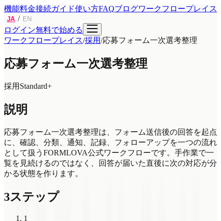
機能
料金
接続ガイド
使い方
FAQ
ブログ
ワークフロープレイス
/
JA
EN
ログイン
無料で始める
ワークフロープレイス
/
採用
/
応募フォーム一次選考整理
応募フォーム一次選考整理
採用
Standard+
説明
応募フォーム一次選考整理は、フォーム送信後の回答を起点
に、確認、分類、通知、記録、フォローアップを一つの流れ
として扱うFORMLOVA公式ワークフローです。手作業で一
覧を見続けるのではなく、回答が届いた直後に次の対応が分
かる状態を作ります。
3ステップ
1