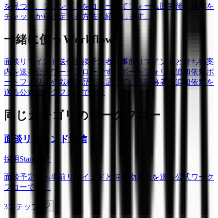
を見つけ、プロンプトをコピーしてフォーム回答後の運用を
チャットから設定する方法を紹介します。
一緒に使うWorkflow
面談リマインド送信
面談予定者へ事前リマインドと持ち物案
内を送る公式ワークフローです。
ポートフォリオ追加依頼
ポ
ートフォリオや職務経歴が不足している応募者へ追加依頼を
送る公式ワークフローです。
同じカテゴリのワークフロー
面談リマインド送信
採用
Standard+
面談予定者へ事前リマインドと持ち物案内を送る公式ワーク
フローです。
3ステップ