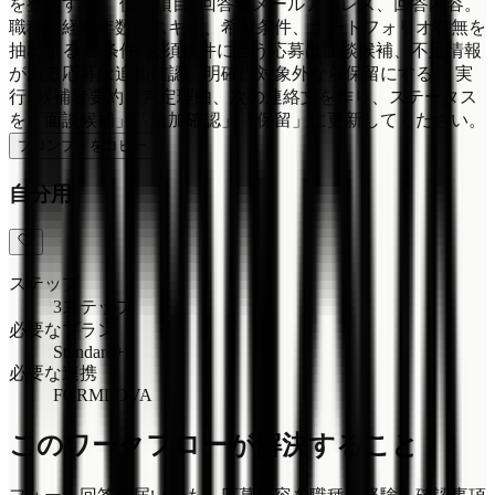
を整理する。 使う項目: 回答者メールアドレス、回答内容。
職種、経験年数、スキル、希望条件、ポートフォリオ有無を
抽出する。 条件: 必須条件に合う応募は面談候補、不足情報
がある応募は追加確認、明確に対象外なら保留にする。 実
行: 候補者要約、判定理由、次の連絡文を作り、ステータス
を「面談候補」「追加確認」「保留」に更新してください。
プロンプトをコピー
自分用
ステップ
3ステップ
必要なプラン
Standard+
必要な連携
FORMLOVA
このワークフローが解決すること