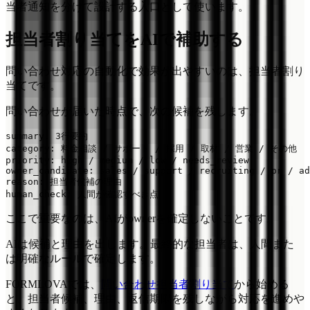
当者通知を分けて設計する入口として使います。
担当者割り当てをAIで補助する
問い合わせ対応の自動化で効果が出やすいのは、担当者割り
当てです。
問い合わせが届いた時点で、次の候補を残します。
summary: 3行要約

category: 料金相談 / サポート / 採用 / 取材 / 営業 / その他

priority: high / medium / low / needs_review

owner_candidate: sales / support / recruiting / pr / ad
reason: 担当者候補の理由

ここで重要なのは、AIがownerを確定しないことです。
AIは候補と理由を出します。最終的な担当者は、人間また
は明確なルールで確定します。
FORMLOVAでは、
問い合わせ担当者割り当て
から始める
と、担当者候補、理由、返信期限を残しながら対応を進めや