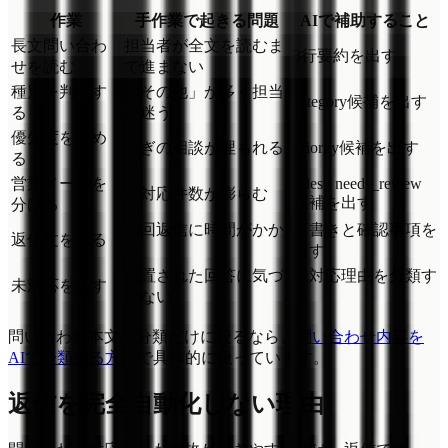
作業
手作業で起きる問題
AIで補助すること
長文問い合わ
担当者が全文を読むま
3行要約を出す
せを読む
で進まない
種別を判断す
「その他」が多く担当
category候補を出す
る
が迷う
優先度を決め
急ぎの相談が埋もれる
priority候補を出す
る
営業メールを
sales / needs_review
未対応件数が膨らむ
候補を出す
分ける
初回返信に時間がかか
下書きと確認事項を
返信文を作る
る
出す
放置された回答に気づ
未対応理由を分類す
未対応を探す
かない
る
問い合わせ本文の分類だけに絞るなら、
問い合わせ内容を
AIで分類する方法
で具体的に扱っています。
返信を完全自動化しない理由