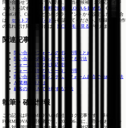
問い合わせフォームでAI要約、担当者候補、未対応ダイジ
ェストを試すなら、
無料でFORMLOVAを始める
。Claude、
ChatGPT、CursorなどのAIクライアントから設定したい場合
は、
セットアップガイド
を確認してください。登録前に操作
の流れだけ見たい場合は、
MCPデモを見る
が使えます。
関連記事
問い合わせフォームの対応管理まとめ
問い合わせ内容をAIで分類する方法
フォーム回答の未対応管理
フォーム回答のステータス管理
問い合わせ管理システムをフォーム起点で始める方法
AI業務改善とは
顧客の声をAIで分析する方法
執筆・確認情報
この記事はFORMLOVAの自社ブログ記事です。筆者は
FORMLOVAの開発者です。2026-06-23に、問い合わせフォ
ーム対応管理、問い合わせAI分類、未対応管理、ステータ