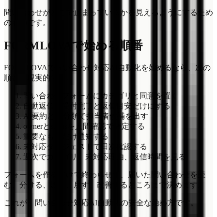
問い合わせがどこで止まっているかを見えるようにするため
のものです。
FORMLOVAで始める順番
FORMLOVAで問い合わせ対応AI自動化を始めるなら、次の
順番が現実的です。
問い合わせフォームにカテゴリと同意を置く
自動返信は受付完了と返信目安だけにする
AI要約とAI分類で担当者候補を出す
ownerとstatusを人間確認で確定する
重要なものだけ通知する
未対応ダイジェストで日次確認する
週次でカテゴリ、未対応理由、返信時間を見る
フォームを作るだけで終わらせず、届いた問い合わせを読
む、分ける、渡す、戻す、改善するところまで決めます。
これが、問い合わせ対応AI自動化の安全な始め方です。