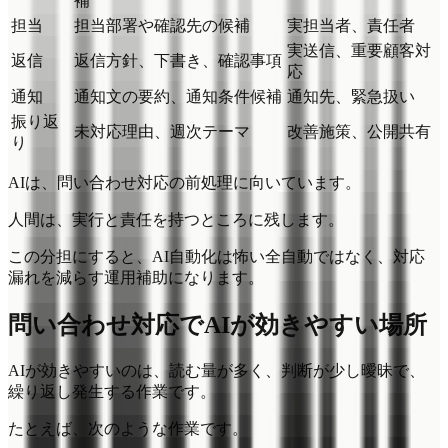
補
担当
担当部署や確認先の候補
実担当者、責任者
実送信、重要顧客対
返信
返信方針、下書き、確認事項
応
通知
通知文の要約、通知条件候補
通知先、緊急扱い
振り返
未対応理由、週次テーマ
改善施策、公開共有
り
AIは、問い合わせ対応の前処理に向いています。
人間は、実行と責任を持つところに残します。
この分担にすると、AI自動化は怖い全自動ではなく、対応
漏れを減らす運用補助になります。
問い合わせ対応でAIが効きやすい場所
AIが効きやすいのは、読む量が多く、判断が少し曖昧で、
繰り返し発生する作業です。
たとえば、次のような作業です。