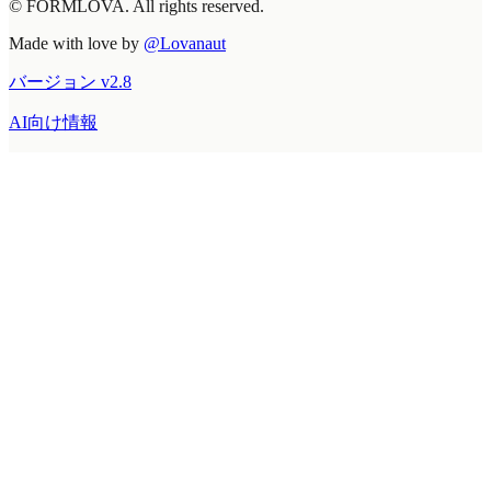
© FORMLOVA. All rights reserved.
Made with love by
@Lovanaut
バージョン
v
2.8
AI向け情報