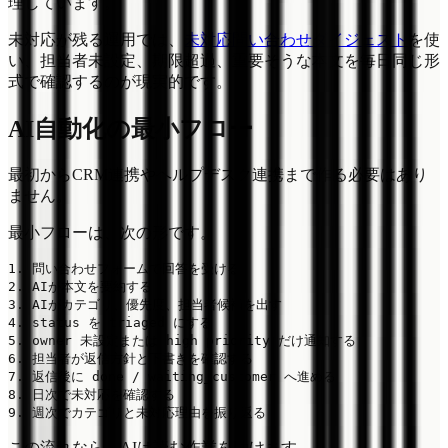
理しています。
未対応が残る運用では、
未対応問い合わせダイジェスト
を使
い、担当者未設定、期限超過、重要そうな本文を毎日同じ形
式で確認するのが現実的です。
AI自動化の最小フロー
最初からCRM連携やヘルプデスク連携まで作る必要はあり
ません。
最小フローは、次の形です。
1. 問い合わせフォームで回答を受ける

2. AIが本文を要約する

3. AIがカテゴリ、優先度、担当者候補を出す

4. status を triaged にする

5. owner 未設定または high priority だけ通知する

6. 担当者が返信方針と下書きを確認する

7. 返信後に done / waiting_customer へ進める

8. 日次で未対応を確認する

この流れなら、AIは読む作業を助けます。