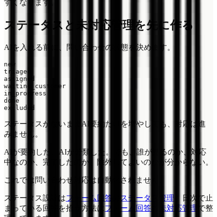
すくなります。
ステータスと未対応管理を先に作る
AIを入れる前に、問い合わせの状態を決めます。
new

triaged

assigned

waiting_customer

in_progress

done

ステータスがないままAI要約だけを増やしても、対応は進
みません。
AIが要約した。AIが分類した。でも、誰が見るのか、対応
中なのか、完了したのか、除外してよいのかが分からない。
これでは問い合わせ対応は自動化されません。
ステータス設計は
フォーム回答のステータス管理
、日次で止
まっている回答を拾う方法は
フォーム回答の未対応管理
で整