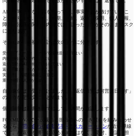
問い合わせ対応で最も事故が起きやすいのは、返信です。
AIが丁寧そうな文面を作っても、事実確認が抜けているこ
とがあります。料金、納期、契約、返金、採用、個人情報、
障害、法務に関わる内容では、誤った返信がそのままリスク
になります。
そのため、最初の設計は次のように分けます。
受付完了メール: ルールで自動送信してよい

内容要約: AIで作ってよい

返信方針: AIが候補を出してよい

返信下書き: AIが作ってよい

実送信: 人間が確認して送る

自動返信は「受け付けました」「返信目安は何営業日です」
のような定型文にとどめます。
個別回答は下書きまでにして、人間が確認します。
FORMLOVAで一次返信と担当者への引き渡しを組み合わせ
るなら、
問い合わせ自動応答+エスカレーション
が近い導線
です。AI返信を勝手に送るためではなく、受付、確認、担