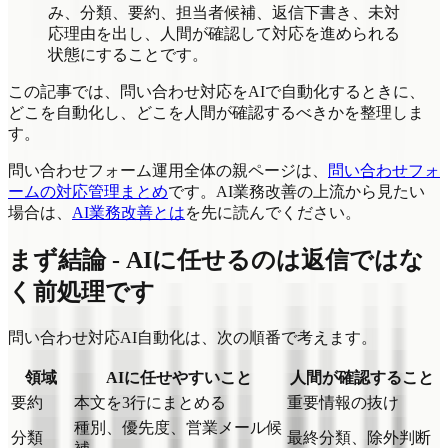
み、分類、要約、担当者候補、返信下書き、未対
応理由を出し、人間が確認して対応を進められる
状態にすることです。
この記事では、問い合わせ対応をAIで自動化するときに、
どこを自動化し、どこを人間が確認するべきかを整理しま
す。
問い合わせフォーム運用全体の親ページは、
問い合わせフォ
ームの対応管理まとめ
です。AI業務改善の上流から見たい
場合は、
AI業務改善とは
を先に読んでください。
まず結論 - AIに任せるのは返信ではな
く前処理です
問い合わせ対応AI自動化は、次の順番で考えます。
領域
AIに任せやすいこと
人間が確認すること
要約
本文を3行にまとめる
重要情報の抜け
種別、優先度、営業メール候
分類
最終分類、除外判断