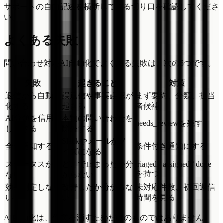
サポートの自由記述を横断して見る切り口を確認してくださ
い。
よくある失敗
問い合わせ対応AI自動化でよくある失敗は、次の5つです。
失敗
起きること
対策
返信から自動
誤返信や事実誤認が
まず要約、分類、担当
化する
起きる
者候補
AI分類を信用
本物の問い合わせを
needs_reviewを残す
しすぎる
除外する
Slackやメールがノ
全件通知する
条件付き通知にする
イズになる
ステータスが
どこで止まったか分
triaged / assigned / done
を持つ
ない
からない
効果測定しな
改善したか分からな
未対応件数、初回返信
い
い
時間を見る
AI自動化は、作業を消すためだけのものではありません。