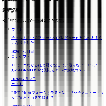
最新記事
公開順で新しい記事を確認できます。
ガイド
チャットの中でフォームのプレビューが見られるよう
になりました
2026年8月1日
コンセプト
AIは、つながるほど賢くなるとは限らない -- 142ツー
ルのFORMLOVAで測ったMCPの文脈コスト
2026年7月28日
ガイド
LINEで応募フォームを作る方法 -- リッチメニュー・タ
ップ管理・当選連絡まで