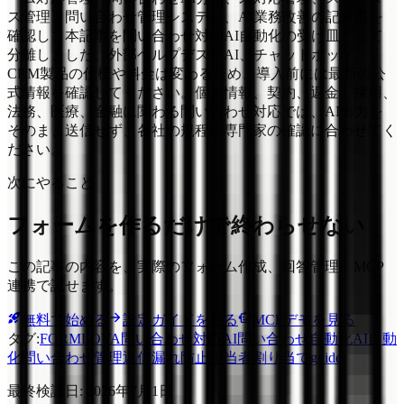
ス管理、問い合わせ管理システム、AI業務改善の記事群を
確認し、本記事を問い合わせ対応AI自動化の受け皿として
分離しました。外部ヘルプデスクAI、チャットボット、
CRM製品の仕様や料金は変わるため、導入前には最新の公
式情報を確認してください。個人情報、契約、返金、採用、
法務、医療、金融に関わる問い合わせ対応では、AI出力を
そのまま送信せず、各社の規程や専門家の確認に合わせてく
ださい。
次にやること
フォームを作るだけで終わらせない
この記事の内容を、実際のフォーム作成、回答管理、MCP
連携で試せます。
無料で始める
設定ガイドを見る
MCPデモを見る
タグ
:
FORMLOVA
問い合わせ対応AI
問い合わせ自動化
AI自動
化
問い合わせ管理
返信漏れ防止
担当者割り当て
guide
最終検証日
:
2026年7月1日