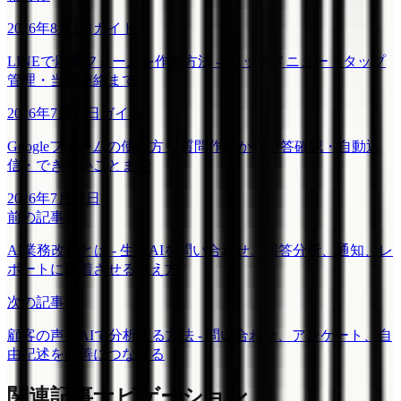
2026年8月1日
ガイド
LINEで応募フォームを作る方法 -- リッチメニュー・タップ
管理・当選連絡まで
2026年7月17日
ガイド
Googleフォームの使い方 -- 質問作成から回答確認・自動返
信・できないことまで
2026年7月17日
前の記事
AI業務改善とは - 生成AIを問い合わせ、回答分析、通知、レ
ポートに定着させる考え方
次の記事
顧客の声をAIで分析する方法 - 問い合わせ、アンケート、自
由記述を改善につなげる
関連記事ナビゲーション