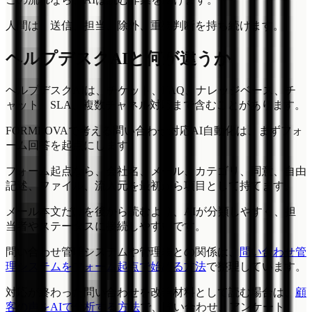
人間は、送信、担当、除外、重要判断を持ち続けます。
ヘルプデスクAIと何が違うか
ヘルプデスクAIは、チケット、FAQ、ナレッジベース、チ
ャット、SLA、複数チャネル対応まで含むことがあります。
FORMLOVAで考える問い合わせ対応AI自動化は、まずフォ
ーム回答を起点にします。
フォーム起点なら、会社名、メール、カテゴリ、同意、自由
記述、ファイル、流入元を最初から項目として持てます。
メール本文だけを後から読むより、AIが分類しやすく、担
当者やステータスに接続しやすいです。
問い合わせ管理システムや管理表との関係は、
問い合わせ管
理システムをフォーム起点で始める方法
で整理しています。
対応が終わった問い合わせを改善材料として読む場合は、
顧
客の声をAIで分析する方法
で、問い合わせ、アンケート、