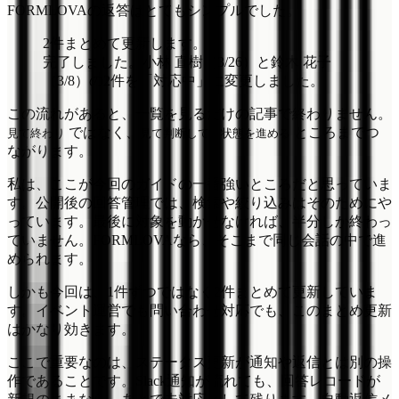
FORMLOVAの返答はとてもシンプルでした。
2件まとめて更新します。
完了しました。小林 直樹（3/26）と鈴木 花子
（3/8）の2件を「対応中」に変更しました。
この流れがあると、一覧を見るだけの記事で終わりません。
ではなく、
ところまでつ
見て終わり
見て判断して、状態を進める
ながります。
私は、ここが今回のガイドの一番強いところだと思っていま
す。公開後の回答管理では、検索や絞り込みはそのためにや
っています。最後に対象を動かせなければ、半分しか終わっ
ていません。FORMLOVAなら、そこまで同じ会話の中で進
められます。
しかも今回は、1件ずつではなく2件まとめて更新していま
す。イベント運営でも問い合わせ対応でも、このまとめ更新
はかなり効きます。
ここで重要なのは、ステータス更新が通知や返信とは別の操
作であることです。Slack通知が流れても、回答レコードが