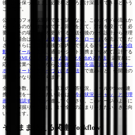
後関係を保ったまま、必要なところだけ深掘りできるという
ことです。
公開後のフォーム運用でまず試すなら、このガイドの流れか
ら始めるのがおすすめです。回答を見て、対象を絞って、必
要ならその場で状態を更新する。送信後の全体設計から整理
したい場合は
フォーム送信後ワークフローとは
を読んでくだ
さい。さらに、送信直後の案内まで整えるなら
フォームの自
動返信メール例文集
、通知やシート連携まで含めて設計する
なら
FORMLOVAでフォーム自動化を始める方法
、温度感に
応じて営業へつなぐなら
公開後の回答を温度感で振り分け、
ホットリードを営業へつなげる方法
まで進めると、公開後の
運用はかなり軽くなります。
全体の件数、公開状態、直近の回答状況、メールやSheets連
携の状態を一度に見たい場合は、
今の状況をチャットと管理
画面で確認する方法
へ進んでください。このページのように
対象を深掘りする前に、まず全体の詰まりを見たいときに向
いています。
そのまま使える関連Workflow