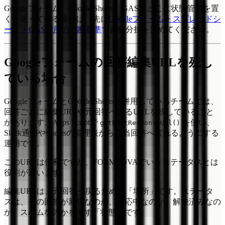
Googleフォーム、Google Sheets、GASのどこに状態管理を置
くか迷っている場合は、先に
Googleフォーム + スプレッドシ
ート + GAS運用の判断基準
で責務分担を決めてください。
Googleフォームの回答編集URLを残し
ている場合
GoogleフォームとGoogle Sheetsを併用しているチームでは、
回答ごとに編集URLや元回答へ戻るURLを残していること
があります。Apps Scriptで
を使い、
getEditResponseUrl()
Slack通知やSheetsの管理表から該当回答へ戻れるようにする
運用です。
このURLは便利ですが、FORMLOVAでいうステータスとは
役割が違います。
編集URLは、元回答へ戻るための「場所」です。ステータ
スは、その回答が新規なのか、対応中なのか、解決済みなの
か、スパムなのかを示す「状態」です。