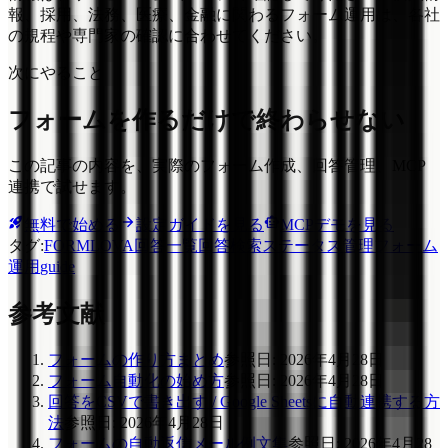
報、採用、法務、医療、金融に関わるフォーム運用は、各社
の規程や専門家の確認に合わせてください。
次にやること
フォームを作るだけで終わらせない
この記事の内容を、実際のフォーム作成、回答管理、MCP
連携で試せます。
無料で始める
設定ガイドを見る
MCPデモを見る
タグ
:
FORMLOVA
回答一覧
回答検索
ステータス管理
フォーム
運用
guide
参考文献
フォームの作り方まとめ
参照日
:
2026年4月28日
フォーム自動化の始め方
参照日
:
2026年4月28日
回答をCSVで書き出す / Google Sheetsに自動連携する方
法
参照日
:
2026年4月28日
フォームの自動返信メール例文集
参照日
:
2026年4月28