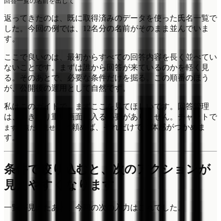
返ってきたのは、既に取得済みのデータを使った氏名一覧で
した。今回の例では、12名分の名前がそのまま並んでいま
す。
ここで良いのは、最初からすべての回答内容を長く並べてい
ないことです。まずは誰から回答が来ているのかを軽く見
る。そのあとで、必要な条件だけを掘る。この順番のほう
が、公開後の運用として自然です。
私はこのガイドで、まずここを見てほしいです。回答管理
は、いきなり重い画面に入る必要がありません。チャットで
と頼めば、それだけで全体感がつかめま
まず一覧だけ見せて
す。
条件で絞り込むと、次のアクションが
見えやすくなります
一覧が見えたあと、今回の次の入力はこれでした。