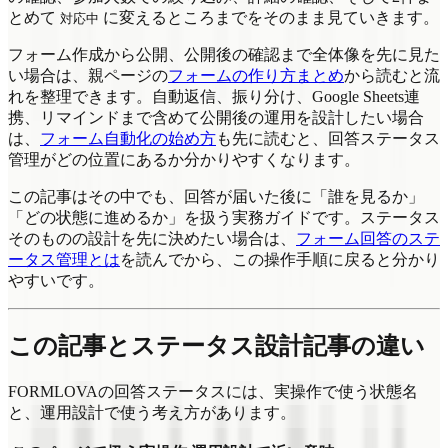
とめて
に変えるところまでをそのまま見ていきます。
対応中
フォーム作成から公開、公開後の確認まで全体像を先に見た
い場合は、親ページの
フォームの作り方まとめ
から読むと流
れを整理できます。自動返信、振り分け、Google Sheets連
携、リマインドまで含めて公開後の運用を設計したい場合
は、
フォーム自動化の始め方
も先に読むと、回答ステータス
管理がどの位置にあるか分かりやすくなります。
この記事はその中でも、回答が届いた後に「誰を見るか」
「どの状態に進めるか」を扱う実務ガイドです。ステータス
そのものの設計を先に決めたい場合は、
フォーム回答のステ
ータス管理とは
を読んでから、この操作手順に戻ると分かり
やすいです。
この記事とステータス設計記事の違い
FORMLOVAの回答ステータスには、実操作で使う状態名
と、運用設計で使う考え方があります。