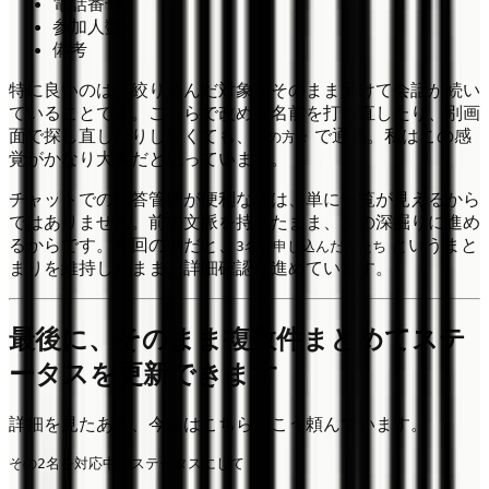
電話番号
参加人数
備考
特に良いのは、絞り込んだ対象をそのまま受けて会話が続い
ていることです。こちらで改めて名前を打ち直したり、別画
面で探し直したりしなくても、
で通る。私はこの感
その方々
覚がかなり大事だと思っています。
チャットでの回答管理が便利なのは、単に一覧が見えるから
ではありません。前の文脈を持ったまま、次の深掘りに進め
るからです。今回の例だと、
というまと
3名で申し込んだ人たち
まりを維持したまま、詳細確認に進めています。
最後に、そのまま複数件まとめてステ
ータスを更新できます
詳細を見たあと、今回はこちらがこう頼んでいます。