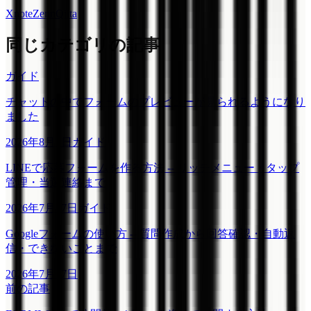
X
note
Zenn
Qiita
同じカテゴリの記事
ガイド
チャットの中でフォームのプレビューが見られるようになり
ました
2026年8月1日
ガイド
LINEで応募フォームを作る方法 -- リッチメニュー・タップ
管理・当選連絡まで
2026年7月17日
ガイド
Googleフォームの使い方 -- 質問作成から回答確認・自動返
信・できないことまで
2026年7月17日
前の記事