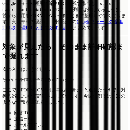
Googleフォーム運用で編集URLを残す場合も、
、
status
、
のような列とは分けて考えると、
owner
last_updated_at
後から運用をFORMLOVAへ移すときに整理しやすくなりま
す。実装寄りの設計は、外部記事の
Googleフォームの編集
URLを管理URLとして残す設計
にまとめています。
対象が見えたら、そのまま詳細確認ま
で掘れます
次の入力はこうでした。
ここでもFORMLOVAは、
と返したうえで、対
再取得不要です
象の2名について詳細を返しています。今回の例では、次の
ような情報が確認できました。
回答ID
送信日時
メールアドレス