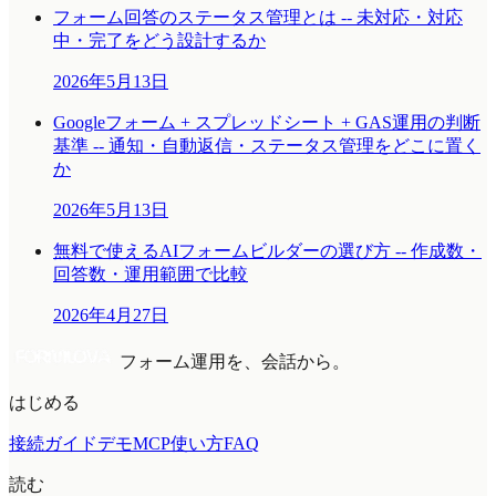
フォーム回答のステータス管理とは -- 未対応・対応
中・完了をどう設計するか
2026年5月13日
Googleフォーム + スプレッドシート + GAS運用の判断
基準 -- 通知・自動返信・ステータス管理をどこに置く
か
2026年5月13日
無料で使えるAIフォームビルダーの選び方 -- 作成数・
回答数・運用範囲で比較
2026年4月27日
フォーム運用を、会話から。
はじめる
接続ガイド
デモMCP
使い方
FAQ
読む