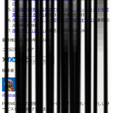
日
公開後の回答を温度感で振り分け、ホットリードを営
業へつなげる方法
参照日
:
2026年4月28日
今の状況をチャットと管理画面で確認する方法
参照日
:
2026年4月28日
接続ガイドはこちら
参照日
:
2026年4月28日
最終検証日
:
2026年7月24日
この記事をシェア
リンクをコピー
執筆者
@Lovanaut
FORMLOVAの開発者。「ラバ = ラブ」の想いで、優しいサ
ービスを作り続けています。