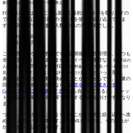
FORMLOVAは、ここでも新しく最初から全部を取り直すの
ではなく、既に取得済みのデータを使って絞り込んでいま
す。今回の例では、参加人数が3名の方は2名でした。
小林 直樹
鈴木 花子
この段階でかなり実務的です。公開後の回答管理は、いつも
全件を見るわけではありません。イベント運営なら
3名申込の
、問い合わせ対応なら
人だけ見たい
料金について聞いている人だけ
、アンケートなら
といった形で、
見たい
低評価の人だけ見たい
条件を絞って次の行動を決めることが多いからです。大量の
回答を後で分析する前提なら、
回答をCSVで書き出す /
Google Sheetsに自動連携する方法
も合わせて見ると、チャッ
トで確認する範囲と表計算で処理する範囲を分けやすくなり
ます。
つまり、一覧を見ることより、そこから自然に絞り込みへ進
めることのほうが大事です。FORMLOVAでは、その流れが
かなり短い会話で済みます。