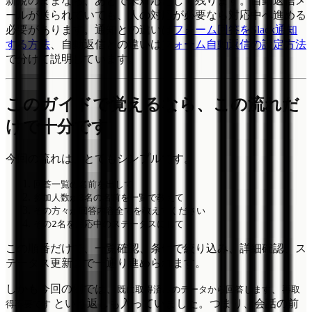
新規のままなら、あとで未対応として残ります。自動返信メ
ールが送られていても、人の対応が必要なら対応中へ進める
必要があります。通知との違いは
フォーム回答をSlack通知
する方法
、自動返信との違いは
フォーム自動返信の設定方法
で分けて説明しています。
このガイドで覚えるなら、この流れだ
けで十分です
今回の流れは、とてもシンプルです。
回答一覧の名前を出して
参加人数が3名の名前を一覧で教えて
その方々が回答内容全てを教えてください
その2名を対応中のステータスにして
この順番だけで、一覧確認、条件で絞り込み、詳細確認、ス
テータス更新まで一通り進められます。
しかも今回の例では、
、
既に取得済みのデータから回答します
再取
という返しも入っていました。つまり、会話の前
得不要です