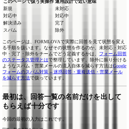
このページで扱う実操作
運用設計で近い意味
新規
未対応
対応中
対応中
解決済み
完了
スパム
除外
このページは、FORMLOVAで実際に回答を見て状態を変え
る手順を扱います。なぜその状態を作るのか、未対応・対応
中・完了・除外をチームでどう定義するかは、
フォーム回答
のステータス管理とは
で整理しています。除外に振り分ける
ようなスパム・営業メールの流入自体を減らす方法は
Google
フォームのスパム対策 -- 迷惑回答・重複送信・営業メール
を減らす方法
で扱っています。
最初は、回答一覧の名前だけを出して
もらえば十分です
今回の最初の入力はこれです。