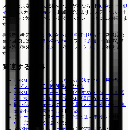
ステータス変更が次の対応につながるなら、
問い合わせ自動
応答+エスカレーション
を起点にできます。ステータスを手
元のメモで終わらせず、対応やエスカレーションに接続しま
す。
担当者の明確化には
問い合わせ担当者割り当て
、緊急度の
高い回答には
緊急問い合わせキーワード通知
、低価値な営
業連絡の除外には
営業メール除外ワークフロー
が使えま
す。
関連する記事
FORMLOVAでフォームを作る方法まとめ -- 用途別テ
ンプレートと公開後運用の選び方
FORMLOVAでフォーム自動化を始める方法 -- 自動返
信・振り分け・Sheets連携・MCP運用のまとめ
問い合わせフォームの対応管理まとめ -- 対応漏れ・担
当者不明・営業メールを防ぐ設計
フォーム回答のステータス管理とは -- 未対応・対応
中・完了をどう設計するか
今の状況をチャットと管理画面で確認する方法