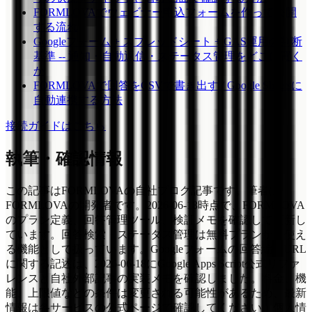
FORMLOVAでウェビナー申込フォームを作って公開
する流れ
Googleフォーム + スプレッドシート + GAS運用の判断
基準 -- 通知・自動返信・ステータス管理をどこに置く
か
FORMLOVAで回答をCSVで書き出す / Google Sheetsに
自動連携する方法
接続ガイドはこちら
執筆・確認情報
この記事はFORMLOVAの自社ブログ記事です。筆者は
FORMLOVAの開発者です。2026-06-18時点で、FORMLOVA
のプラン定義、回答管理ツール、検証メモを確認して更新し
ています。回答検索・ステータス管理は無料プランから使え
る機能として扱っています。Googleフォームの回答編集URL
に関する記述は、2026-06-18にGoogle Apps Script公式リファ
レンスと自社外部記事の実装メモを確認しました。料金、機
能、上限値などの条件は変更される可能性があるため、最新
情報は各サービスの公式ページで確認してください。個人情