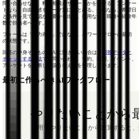
問い合わせなら、料金相談かサポートかを分ける。アンケー
トなら、自由記述をテーマ別にまとめる。予約なら、希望日
と条件を見て確認が必要かを出す。採用なら、職種や経験年
数で担当者へ渡す。
フォームは「入力画面」ではなく、AIワークフローの最初
の状態です。
回答の中身そのものをAIに聞きたい場合は、
回答データと
チャットする方法
で、問い合わせ、予約、採用、イベント、
アンケートを横断して扱う考え方を整理しています。
最初に作るべきAIワークフロー