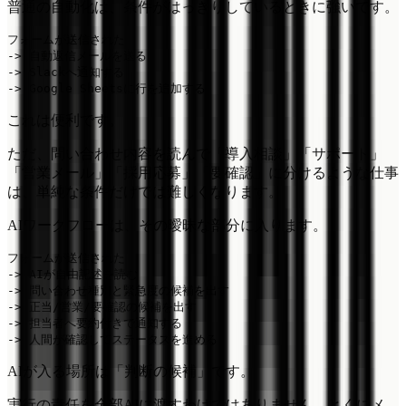
普通の自動化は、条件がはっきりしているときに強いです。
フォームが送信された

-> 自動返信メールを送る

-> Slackへ通知する

これは便利です。
ただ、問い合わせ内容を読んで「導入相談」「サポート」
「営業メール」「採用応募」「要確認」に分けるような仕事
は、単純な条件だけでは難しくなります。
AIワークフローは、その曖昧な部分に入ります。
フォームが送信された

-> AIが自由記述を読む

-> 問い合わせ種別と緊急度の候補を出す

-> 正当/営業/要確認の候補を出す

-> 担当者へ要約付きで通知する

AIが入る場所は「判断の候補」です。
実行の責任を全部AIに渡すわけではありません。とくにメ