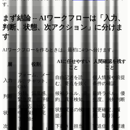
す。
まず結論 -- AIワークフローは「入力、
判断、状態、次アクション」に分けま
す
AIワークフローを作るときは、最初に4つへ分けます。
AIに任せやすい
人間確認を残す
層
役割
こと
こと
フォーム、メー
自由記述を読
個人情報や前提
入力
ル、チャット、
む、要点を抜く
条件の確認
CSV
分類、温度感、
候補ラベル、要
最終ラベル、優
判断
緊急度、低評価
約、異常検知
先度、例外判断
未対応、対応
状態変更の候補
変更確定、履
状態
中、保留、完
提示
歴、取り消し
了、除外
次ア
下書き、担当者
実送信、外部連
通知、返信、レ