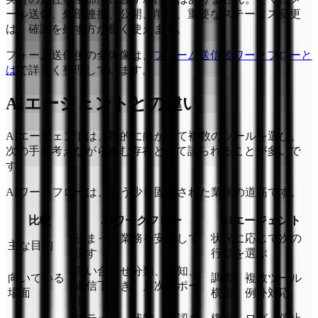
ール送信、外部連携、公開、削除、重要なステータス変更
は、確認を残す方が長く使えます。
フォーム送信後の全体像は、
フォーム送信後ワークフローと
は
で詳しく整理しています。
AIエージェントとの違い
AIエージェントは、目的に向かって複数のツールを選び、
次の手を考えながら進む存在として語られることが多いで
す。
AIワークフローは、もう少し固定された業務の道筋です。
比較
AIワークフロー
AIエージェント
決まった業務を安定して
状況に応じて次の
主な目的
流す
行動を選ぶ
問い合わせ分類、通知、
向いている
調査、複数ツール
返信下書き、月次レポー
場面
横断、例外対応
ト