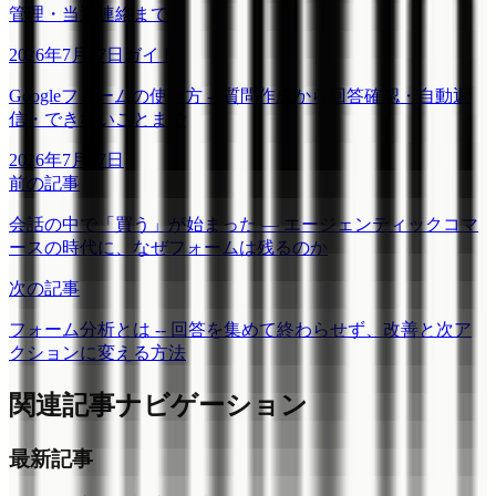
管理・当選連絡まで
2026年7月17日
ガイド
Googleフォームの使い方 -- 質問作成から回答確認・自動返
信・できないことまで
2026年7月17日
前の記事
会話の中で「買う」が始まった ― エージェンティックコマ
ースの時代に、なぜフォームは残るのか
次の記事
フォーム分析とは -- 回答を集めて終わらせず、改善と次ア
クションに変える方法
関連記事ナビゲーション
最新記事