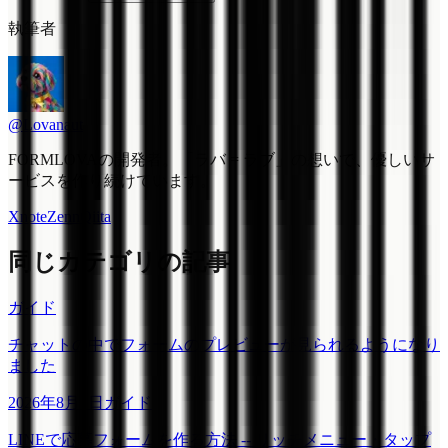
執筆者
@Lovanaut
FORMLOVAの開発者。「ラバ = ラブ」の想いで、優しいサ
ービスを作り続けています。
X
note
Zenn
Qiita
同じカテゴリの記事
ガイド
チャットの中でフォームのプレビューが見られるようになり
ました
2026年8月1日
ガイド
LINEで応募フォームを作る方法 -- リッチメニュー・タップ