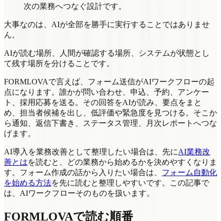
次の業務へつなぐ設計です。
大事なのは、AIが全部を勝手に実行することではありませ
ん。
AIが読む場所、人間が確認する場所、システムが状態とし
て残す場所を分けることです。
FORMLOVAで言えば、フォーム送信がAIワークフローの起
点になります。誰かが問い合わせ、申込、予約、アンケー
ト、採用応募を送る。その回答をAIが読み、要点をまと
め、担当者候補を出し、低評価や緊急度を見つける。そこか
ら通知、返信下書き、ステータス管理、月次レポートへつな
げます。
AI導入を業務改善として整理したい場合は、先に
AI業務改
善とは
を読むと、どの業務から始めるかを決めやすくなりま
す。フォーム作成の話から入りたい場合は、
フォーム自動化
を始める方法
を先に読むと整理しやすいです。この記事で
は、AIワークフローそのものを扱います。
FORMLOVAで読む順番