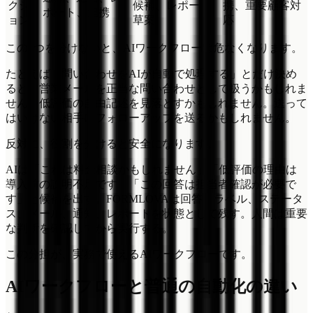
クシ
候補、レポート
携、重要顧客対
ポート、連携
ョン
草案
応
この4つを分けないと、AIワークフローは危なくなります。
たとえば「問い合わせをAIが自動で処理する」とだけ決め
ると、営業メールを正当な問い合わせとして扱うかもしれま
せん。低評価の自由記述を見落とすかもしれません。送って
はいけない相手にフォローアップを送るかもしれません。
反対に、役割を分けると安全になります。
AIは「これは料金相談かもしれません」「低評価の理由は
導入前の説明不足です」「この回答は担当者確認が必要で
す」と候補を出す。FORMLOVAは回答、ラベル、ステータ
ス、メール、通知、レポートを状態として残す。人間は重要
な判断を確認してから実行する。
この分担が、実務で使えるAIワークフローです。
AIワークフローと普通の自動化の違い