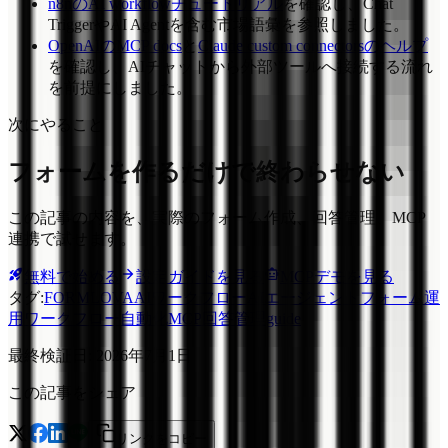
n8nのAI workflowチュートリアル
を確認し、Chat
TriggerやAI Agentを含む市場語彙を参照しました。
OpenAIのMCP docs
と
Claude custom connectorsのヘルプ
を確認し、AIチャットから外部ツールへ接続する流れ
を前提にしました。
次にやること
フォームを作るだけで終わらせない
この記事の内容を、実際のフォーム作成、回答管理、MCP
連携で試せます。
無料で始める
設定ガイドを見る
MCPデモを見る
タグ
:
FORMLOVA
AIワークフロー
AIエージェント
フォーム運
用
ワークフロー自動化
MCP
回答管理
guide
最終検証日
:
2026年7月1日
この記事をシェア
リンクをコピー