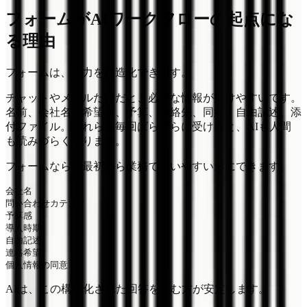
フォームがAIワークフローの起点にな
る理由
フォームは、入力を構造化できます。
チャットやメールだけだと、必要な情報が抜けやすいです。
名前、会社名、希望日、予算、連絡先、同意、自由記述、添
付ファイル。これらを毎回ばらばらに受けると、AIも人間
も読みづらくなります。
フォームなら、最初から業務で使いやすい形にできます。
会社名

問い合わせカテゴリ

予算感

導入時期

自由記述

連絡希望

AIは、この構造化された回答を読む方が安定します。