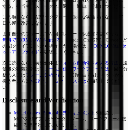
す。フォームで必要な情報を集める。AIが読みやすい形に
する。担当者、ステータス、返信、通知、分析につなげる。
この順番なら、AIワークフローは派手な実験ではなく、毎
日の運用改善になります。
まず自分のフォームでAI回答レポートや通知を試すなら、
無料でFORMLOVAを始める
。Claude、ChatGPT、Cursorなど
のAIクライアントから操作したい場合は、
FORMLOVAのセ
ットアップガイド
を確認してください。
次に読むなら、実務全体は
フォーム自動化を始める方法
、送
信後の状態設計は
フォーム送信後ワークフローとは
、回答分
析の入口は
フォーム分析とは
、MCP経由でAIチャットから
扱う考え方は
MCPフォームサービスとは
を確認してくださ
い。
Disclosure and Verification
Model Context Protocol公式ドキュメント
を確認し、
MCPをAIアプリがデータ、ツール、ワークフローへ接
続する標準として扱いました。