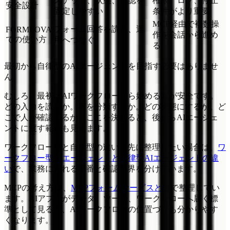
ステップ、状態、承認を
権限、ログ、停止
安全設計
固定しやすい
条件がより重要
MCP経由で複数操
フォーム回答を読み、運
FORMLOVA
作を会話から進め
での使い方
用へつなぐ
る
最初から自律型のAIエージェントを目指す必要はありませ
ん。
むしろ、最初はAIワークフローから始める方が安全です。
どの入力を読むか。何を分類するか。どの状態にするか。ど
こで人が確認するか。ここを決めると、後からAIエージェ
ントに渡す範囲も見えます。
ワークフロー型と自律型の違いを先に整理したい場合は、
ワ
ークフロー型AIエージェントと自律型AIエージェントの違
い
で、業務に入れる順番と確認境界を分けています。
MCPの考え方は、
MCPフォームサービスとは
で整理してい
ます。AIアプリがデータ、ツール、ワークフローへ届く標
準として見ると、AIワークフローの位置づけも分かりやす
くなります。