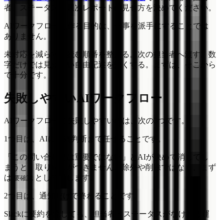
者、ステータス、週次レポートの見せ方を決めてください。
AIワークフローを作る目的は、仕事を派手にすることでは
ありません。
未対応を減らす。読む順番を整える。次の担当者へ渡す。数
字だけでは見えない自由記述を短くする。まずは、そこから
で十分です。
失敗しやすいAIワークフロー
AIワークフローで失敗しやすいのは、次の3つです。
1つ目は、AIに最終判断まで任せることです。
「この問い合わせは重要ではない」とAIが決めて消してし
まうと、取り返しがつきません。除外や削除ではなく、まず
は
として残します。
要確認
2つ目は、通知だけで終わることです。
Slackに要約を流しても、担当者とステータスがなければ運