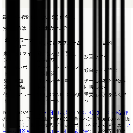
最初から複雑にしないでください。
おすすめは、次のどれか1つです。
最初のワーク
向いているフォーム
目的
フロー
未対応リマイ
問い合わせ、予約、
放置を防ぐ
ンド
資料請求
AI回答レポー
アンケート、イベン
傾向を短く読む
ト
ト後回答
Slack通知 +
問い合わせ、申込、
チーム共有と記録を
Sheets記録
採用
同時に残す
低評価アラー
NPS、CSAT、研修後
重要な不満を早く拾
ト
アンケート
う
FORMLOVAでは、
AI回答レポート
や
Slack通知 + Sheets記録
のように、フォーム回答から次の業務へ進むWorkflowを用意
しています。回答を業務ダッシュボードへ落とす場合は、
フ
ォーム回答をダッシュボード化する方法
で、未対応、担当