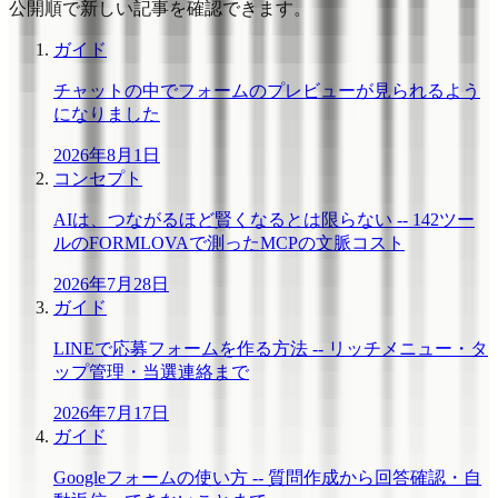
公開順で新しい記事を確認できます。
ガイド
チャットの中でフォームのプレビューが見られるよう
になりました
2026年8月1日
コンセプト
AIは、つながるほど賢くなるとは限らない -- 142ツー
ルのFORMLOVAで測ったMCPの文脈コスト
2026年7月28日
ガイド
LINEで応募フォームを作る方法 -- リッチメニュー・タ
ップ管理・当選連絡まで
2026年7月17日
ガイド
Googleフォームの使い方 -- 質問作成から回答確認・自