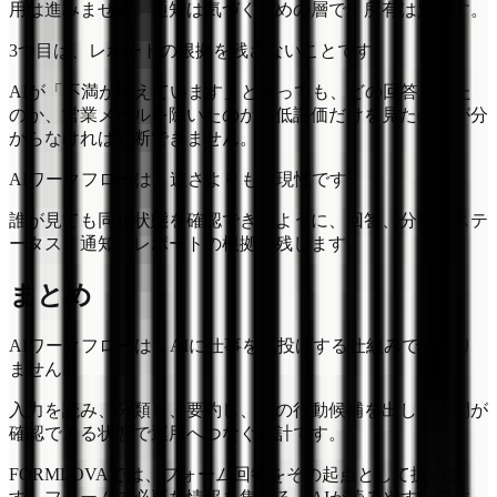
用は進みません。通知は気づくための層で、所有は別です。
3つ目は、レポートの根拠を残さないことです。
AIが「不満が増えています」と言っても、どの回答を見た
のか、営業メールを除いたのか、低評価だけを見たのかが分
からなければ判断できません。
AIワークフローは、速さよりも再現性です。
誰が見ても同じ状態を確認できるように、回答、分類、ステ
ータス、通知、レポートの根拠を残します。
まとめ
AIワークフローは、AIに仕事を丸投げする仕組みではあり
ません。
入力を読み、分類し、要約し、次の行動候補を出し、人間が
確認できる状態で運用へつなぐ設計です。
FORMLOVAでは、フォーム回答をその起点として扱いま