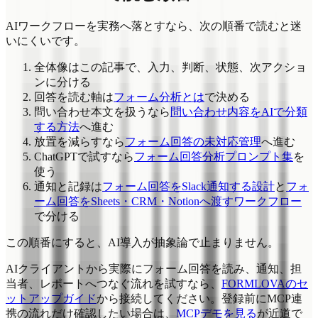
AIワークフローを実務へ落とすなら、次の順番で読むと迷
いにくいです。
全体像はこの記事で、入力、判断、状態、次アクショ
ンに分ける
回答を読む軸は
フォーム分析とは
で決める
問い合わせ本文を扱うなら
問い合わせ内容をAIで分類
する方法
へ進む
放置を減らすなら
フォーム回答の未対応管理
へ進む
ChatGPTで試すなら
フォーム回答分析プロンプト集
を
使う
通知と記録は
フォーム回答をSlack通知する設計
と
フォ
ーム回答をSheets・CRM・Notionへ渡すワークフロー
で分ける
この順番にすると、AI導入が抽象論で止まりません。
AIクライアントから実際にフォーム回答を読み、通知、担
当者、レポートへつなぐ流れを試すなら、
FORMLOVAのセ
ットアップガイド
から接続してください。登録前にMCP連
携の流れだけ確認したい場合は、
MCPデモを見る
が近道で