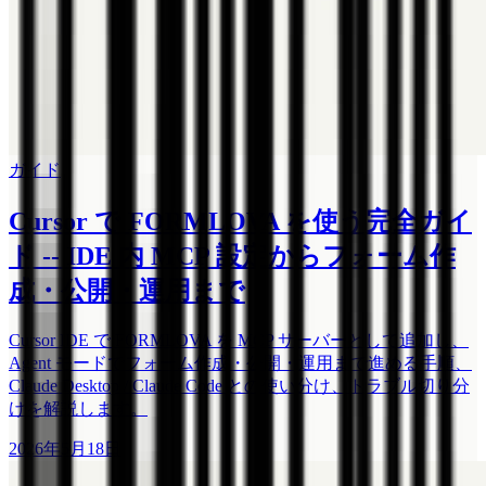
ガイド
Cursor で FORMLOVA を使う完全ガイ
ド -- IDE 内 MCP 設定からフォーム作
成・公開・運用まで
Cursor IDE で FORMLOVA を MCP サーバーとして追加し、
Agent モードでフォーム作成・公開・運用まで進める手順、
Claude Desktop / Claude Code との使い分け、トラブル切り分
けを解説します。
2026年5月18日