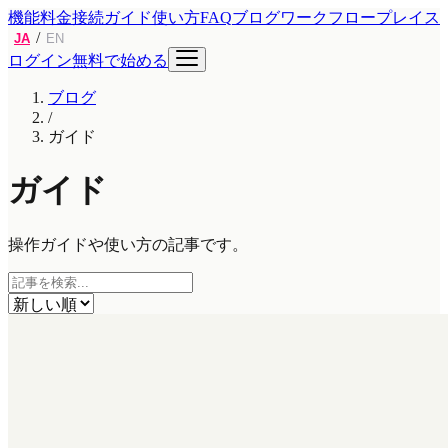
機能
料金
接続ガイド
使い方
FAQ
ブログ
ワークフロープレイス
/
JA
EN
ログイン
無料で始める
ブログ
/
ガイド
ガイド
操作ガイドや使い方の記事です。