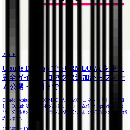
ガイド
Claude Desktop で FORMLOVA を使う
完全ガイド -- コネクタ追加からフォー
ム公開・運用まで
Claude Desktop で FORMLOVA を MCP コネクタとして追加
し、OAuth 認証、最初の対話、フォーム作成、preview、公
開、公開後の運用、トラブル切り分けまでを実際の操作で解
説します。
2026年5月18日