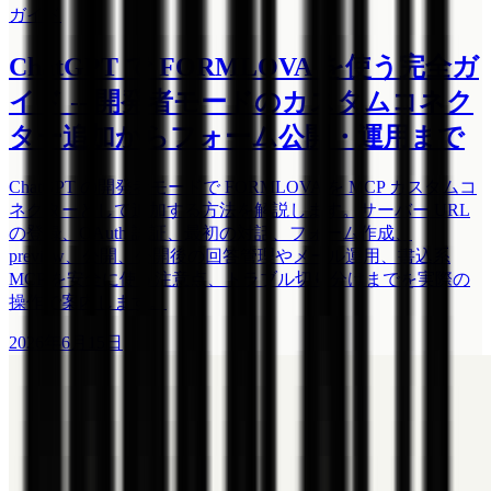
ガイド
ChatGPT で FORMLOVA を使う完全ガ
イド -- 開発者モードのカスタムコネク
ター追加からフォーム公開・運用まで
ChatGPT の開発者モードで FORMLOVA を MCP カスタムコ
ネクターとして追加する方法を解説します。サーバー URL
の登録、OAuth 認証、最初の対話、フォーム作成、
preview、公開、公開後の回答管理やメール運用、書込系
MCP を安全に使う注意点、トラブル切り分けまでを実際の
操作で案内します。
2026年6月15日