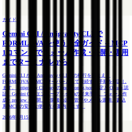
ガイド
Gemini CLI / Antigravity CLI で
FORMLOVA を使う完全ガイド -- MCP
1コマンドでフォーム作成・公開・運用
までターミナルから
Gemini CLI から Antigravity CLI への移行を踏まえ、
FORMLOVA を MCP サーバーとして接続する手順を解説し
ます。Antigravity CLI(agy)の mcp_config.json 設定と OAuth 認
証、Gemini CLI(エンタープライズ)の従来手順、フォーム作
成・preview・公開、公開後の回答管理やメール運用、書込
系 MCP の安全な使い方を案内します。
2026年6月15日