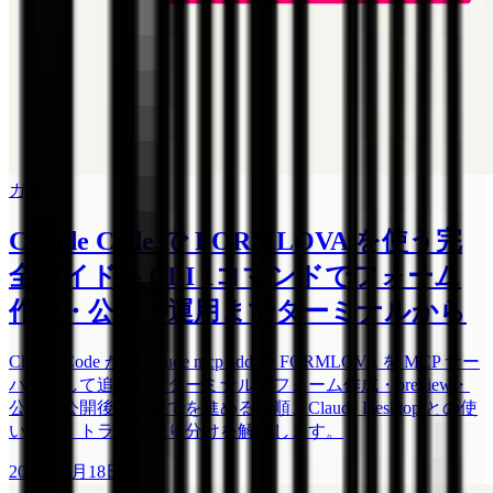
ガイド
Claude Code で FORMLOVA を使う完
全ガイド -- CLI 1コマンドでフォーム
作成・公開・運用までターミナルから
Claude Code から claude mcp add で FORMLOVA を MCP サー
バーとして追加し、ターミナルでフォーム作成・preview・
公開・公開後運用までを進める手順、Claude Desktop との使
い分け、トラブル切り分けを解説します。
2026年5月18日