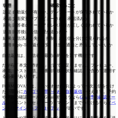
状態
確認すること
設定
自動返信が有効か、テンプレートが保存されているか
承認
文面変更がプレビューされ、承認済みか
宛先
回答者のメールアドレス項目が正しく使われているか
送信
回答後に送信処理が走ったか
結果
送信済み、失敗、抑制、未送信を分けて見られるか
運用
Reply-To、返信目安、担当者通知と矛盾していないか
自動返信は、送信者に最初の約束を返す機能です。
だから「本文を作れた」だけでは足りません。プレビュー、
承認、テスト送信、本番回答後の状態確認まで含めて運用す
る必要があります。
FORMLOVAでは、問い合わせ内容によって一次返信を分け
たい場合に
カテゴリ別問い合わせ自動返信
を使えます。予約
や申込の確認メールをGmail側で扱うなら
Gmail予約確認メー
ル
、イベントやセミナーのリマインドまでつなげるなら
イベ
ントリマインド+フォローアップ
が近いです。
トリガーや実行ログを追いかける代わりに、自動返信を「送