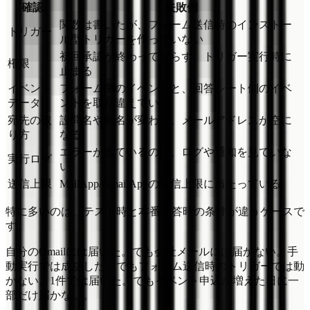
確認
失敗例
関数は書いたが、フォーム送信時のインストー
トリガー
ル型トリガーを作っていない
初回承認が終わっておらず、トリガー実行時に
権限
止まる
イベント
フォーム側のイベントと、回答シート側のイベ
データ
ントを取り違えている
宛先の取
設問名や列名が変わり、メールアドレスが空に
り方
なる
エラーが出ているのに、ログや通知を見ていな
実行ログ
い
送信上限
MailApp/GmailAppの送信上限に当たっている
特に多いのは、テスト時と本番回答時の条件が違うケースで
す。
自分のGmailには届いた。でも会社メールには届かない。手
動実行では成功した。でもフォーム送信時のトリガーでは動
かない。1件では届いた。でもイベント申込が増えた日に一
部だけ届かない。