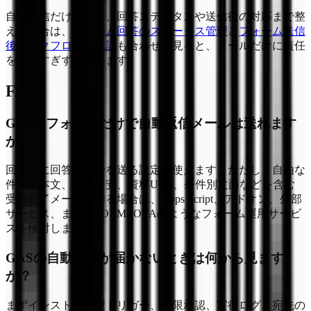
自動返信だけでなく、回答ステータスや送信後の対応まで整
える場合は、
フォーム回答のステータス管理
と
フォーム送信
後ワークフローの設計
も合わせて見ると、メールだけに責任
を寄せすぎずに済みます。
FAQ
Googleフォームだけで自動返信メールは送れます
か？
回答者に回答コピーを送る設定は使えます。ただし、自由な
件名や本文、返信目安、資料URL、条件別文面などを含む
受付完了メールを作る場合は、Apps Script、アドオン、外部
サービス、またはFORMLOVAのようなフォーム運用サービ
スを検討します。
GASの自動返信が届かないときは何から見ます
か？
まずインストール型トリガー、権限承認、実行ログ、宛先の