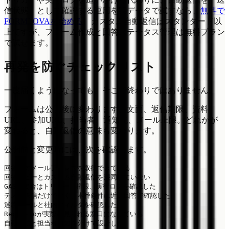
信状態」として確認する運用を実データで試すなら、
無料で
FORMLOVAを始める
。カスタム自動返信はスタンダード以
上ですが、フォーム作成と回答ステータス管理は無料プラン
で試せます。
再発を防ぐチェックリスト
一度届くようになっても、そこで終わりではありません。
フォームは公開後に変わります。文面、返信期限、資料
URL、参加URL、担当者、通知先、メール上限。どれかが
変わると、自動返信の意味も変わります。
公開前と変更時には、次を確認します。
回答者のメールアドレスを取得できている

回答コピーとカスタム自動返信を混同していない

GASの場合はトリガー、権限、実行ログを確認した

テスト送信だけでなく、本番条件に近い回答で確認した

迷惑メールと社内フィルタを確認した

Reply-Toが実際に見られる窓口になっている
