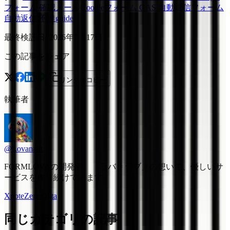
フォーム 確認メール
Googleフォーム GAS 自動返信
フォーム
自動返信 不達
guide
最終検証日
:
2026年7月17日
この記事をシェア
リンクをコピー
執筆者
@Lovanaut
FORMLOVAの開発者。「ラバ = ラブ」の想いで、優しいサ
ービスを作り続けています。
X
note
Zenn
Qiita
同じカテゴリの記事