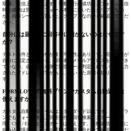
取得、送信上限を見ます。手動実行の成功と、フォーム送信
時の成功は別です。フォーム本体に置いたスクリプトなの
か、回答シート側に置いたスクリプトなのかも確認してくだ
さい。
自分には届くのに回答者に届かないのはなぜです
か？
テスト条件と本番条件が違う可能性があります。宛先項目が
自分に固定されている、回答者のメールアドレスを取得でき
ていない、会社メール側で迷惑メール判定されている、入力
されたアドレスに誤字がある、といった原因を切り分けま
す。
FORMLOVAの無料プランでカスタム自動返信は
使えますか？
カスタム自動返信メールはスタンダード以上です。無料プラ
ンでもフォーム作成、回答受付、回答検索、ステータス管
理、CSV / Excelエクスポートは使えます。自動返信を運用に
組み込む場合は、メール通数の上限も合わせて確認してくだ