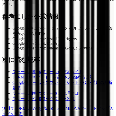
さい。
参考にした公式情報
Google ドキュメント エディタ ヘルプ: フォームの回答
を表示、管理する
Google Apps Script: Installable triggers
Google Apps Script: MailApp
Google Apps Script: Quotas for Google Services
次に読む記事
フォーム自動返信メールの設定ガイド
FORMLOVAでフォーム自動化を始める方法
Googleフォーム + スプレッドシート + GAS運用の判断
基準
フォーム回答のステータス管理とは
フォーム送信後ワークフローとは
無料でFORMLOVAを始める
|
FORMLOVAのセットアップガ
イドを見る