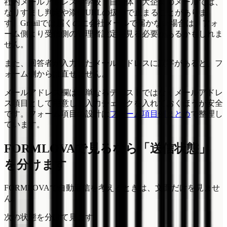
社内メールアドレスや学校・自治体・大企業のメールでは、
なりすまし判定や添付URLの扱いで止まることがありま
す。Gmailでは届くのに会社メールで届かない場合は、フォ
ーム側より受信側の管理者設定を見る必要があるかもしれま
せん。
また、回答者が入力したメールアドレスに誤字があると、フ
ォーム側からは直せません。
メールアドレス欄は、単なるテキストではなくメールアドレ
ス項目として用意し、入力チェックを入れておくほうが安全
です。フォーム項目の設計は
フォーム項目例まとめ
で整理し
ています。
FORMLOVAで見るなら「送信状態」
を分けます
FORMLOVAで自動返信を考えるときは、文面だけを見ませ
ん。
次の状態を分けて見ます。