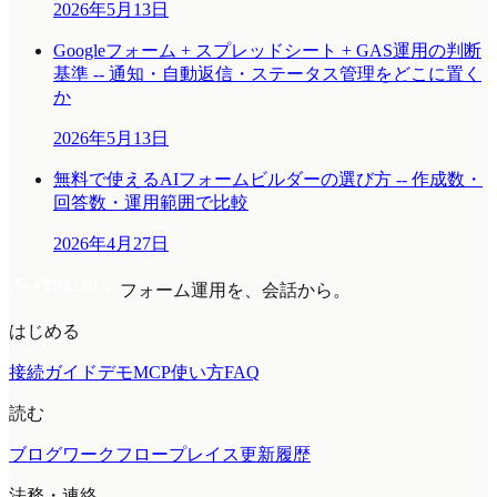
2026年5月13日
Googleフォーム + スプレッドシート + GAS運用の判断
基準 -- 通知・自動返信・ステータス管理をどこに置く
か
2026年5月13日
無料で使えるAIフォームビルダーの選び方 -- 作成数・
回答数・運用範囲で比較
2026年4月27日
フォーム運用を、会話から。
はじめる
接続ガイド
デモMCP
使い方
FAQ
読む
ブログ
ワークフロープレイス
更新履歴
法務・連絡