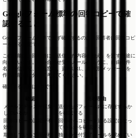
Googleフォーム標準の回答コピーで確
認すること
Googleフォーム標準でまず確認するのは、回答者に回答コピ
ーを送る設定です。
この機能は、回答者に「送信した内容の控え」を渡す用途に
向いています。問い合わせ受付メールのように、自由な件
名、返信目安、担当窓口、資料URL、条件別メッセージを
作る機能とは分けて考えてください。
確認する項目は3つです。
確認
見る理由
メールアドレスを収集
送信先がフォーム内に存在するか
しているか
を確認する
回答コピーの設定が有
回答者へコピーを送る設定になっ
効か
ているかを確認する
期待している文面が標
独自の受付完了メールを求めてい