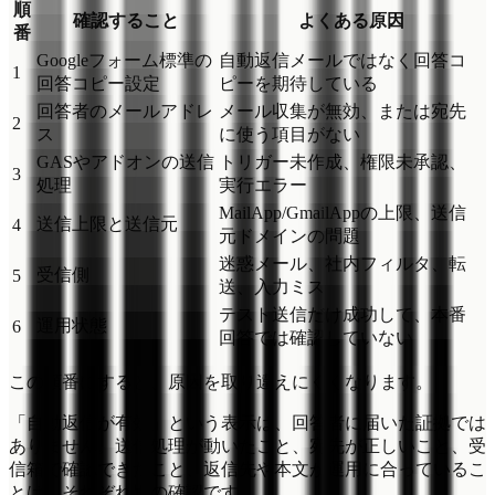
順
確認すること
よくある原因
番
Googleフォーム標準の
自動返信メールではなく回答コ
1
回答コピー設定
ピーを期待している
回答者のメールアドレ
メール収集が無効、または宛先
2
ス
に使う項目がない
GASやアドオンの送信
トリガー未作成、権限未承認、
3
処理
実行エラー
MailApp/GmailAppの上限、送信
送信上限と送信元
4
元ドメインの問題
迷惑メール、社内フィルタ、転
受信側
5
送、入力ミス
テスト送信だけ成功して、本番
運用状態
6
回答では確認していない
この順番にすると、原因を取り違えにくくなります。
「自動返信が有効」という表示は、回答者に届いた証拠では
ありません。送信処理が動いたこと、宛先が正しいこと、受
信箱で確認できたこと、返信先や本文が運用に合っているこ
とは、それぞれ別の確認です。