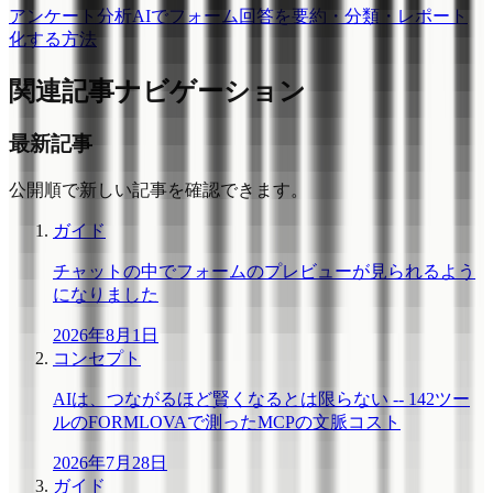
アンケート分析AIでフォーム回答を要約・分類・レポート
化する方法
関連記事ナビゲーション
最新記事
公開順で新しい記事を確認できます。
ガイド
チャットの中でフォームのプレビューが見られるよう
になりました
2026年8月1日
コンセプト
AIは、つながるほど賢くなるとは限らない -- 142ツー
ルのFORMLOVAで測ったMCPの文脈コスト
2026年7月28日
ガイド