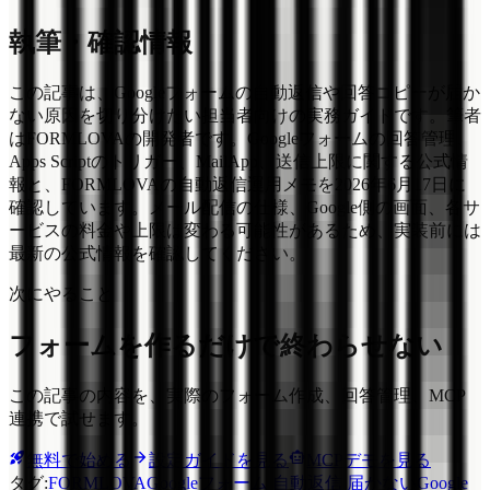
執筆・確認情報
この記事は、Googleフォームの自動返信や回答コピーが届か
ない原因を切り分けたい担当者向けの実務ガイドです。筆者
はFORMLOVAの開発者です。Googleフォームの回答管理、
Apps Scriptのトリガー、MailApp、送信上限に関する公式情
報と、FORMLOVAの自動返信運用メモを2026年6月17日に
確認しています。メール配信の仕様、Google側の画面、各サ
ービスの料金や上限は変わる可能性があるため、実装前には
最新の公式情報を確認してください。
次にやること
フォームを作るだけで終わらせない
この記事の内容を、実際のフォーム作成、回答管理、MCP
連携で試せます。
無料で始める
設定ガイドを見る
MCPデモを見る
タグ
:
FORMLOVA
Googleフォーム 自動返信 届かない
Google