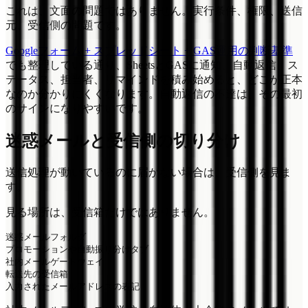
これは、文面の問題ではありません。実行条件、権限、送信
元、受信側の問題です。
Googleフォーム + スプレッドシート + GAS運用の判断基準
でも整理している通り、SheetsとGASに通知、自動返信、ス
テータス、担当者、リマインドを積み始めると、どこが正本
なのか分かりにくくなります。自動返信の不達は、その最初
のサインになりやすいです。
迷惑メールと受信側の切り分け
送信処理が動いているのに届かない場合は、受信側を見ま
す。
見る場所は、受信箱だけではありません。
迷惑メールフォルダ

プロモーションや自動振り分けタブ

社内メールゲートウェイ

転送先の受信箱
