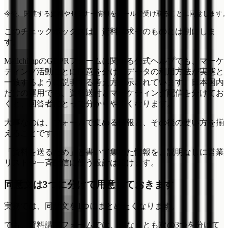
このチェックボックスは、資料請求そのものとは別にしま
す。
MailchimpのGDPRフォームに関する公式ヘルプでも、マーケ
ティング活動ごとに同意を分け、データの利用方法が実態と
一致するように説明する考え方が示されています。日本国内
だけの運用でも、資料送付とマーケティング配信を分けてお
くと、回答者にとって分かりやすくなります。
大事なのは、フォームで集める情報と、その後の使い方を揃
えることです。
「資料を送るため」と書いて集めた情報を、説明なしに営業
リストや一斉配信に使う設計は避けます。
同意文は3つに分けて用意しておきます
実務では、同意文を1つにまとめたくなります。
でも、資料請求フォームでは、少なくとも次の3つを分けて