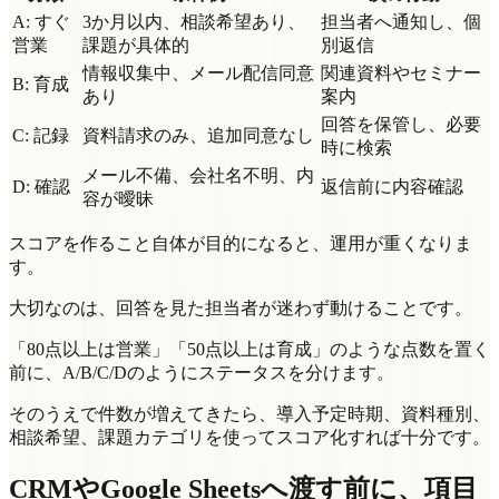
A: すぐ
3か月以内、相談希望あり、
担当者へ通知し、個
営業
課題が具体的
別返信
情報収集中、メール配信同意
関連資料やセミナー
B: 育成
あり
案内
回答を保管し、必要
C: 記録
資料請求のみ、追加同意なし
時に検索
メール不備、会社名不明、内
D: 確認
返信前に内容確認
容が曖昧
スコアを作ること自体が目的になると、運用が重くなりま
す。
大切なのは、回答を見た担当者が迷わず動けることです。
「80点以上は営業」「50点以上は育成」のような点数を置く
前に、A/B/C/Dのようにステータスを分けます。
そのうえで件数が増えてきたら、導入予定時期、資料種別、
相談希望、課題カテゴリを使ってスコア化すれば十分です。
CRMやGoogle Sheetsへ渡す前に、項目