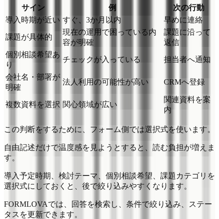
サイン
例
次の行動
導入時期が近い
すぐ、3か月以内
早めに連絡
現在の運用で困っている内
課題に沿って
課題が具体的
容が明確
返信
個別相談希望あ
チェックが入っている
担当者へ通知
り
会社名・部署が
法人利用の可能性が高い
CRMへ登録
明確
関連資料を案
複数資料を選択
関心領域が広い
内
この判断をするために、フォーム側では選択式を使います。
自由記述だけで温度感を見ようとすると、読む負担が増えま
す。
導入予定時期、検討テーマ、個別相談希望、課題カテゴリを
選択式にしておくと、後で絞り込みやすくなります。
FORMLOVAでは、回答を検索し、条件で絞り込み、ステー
タスを更新できます。