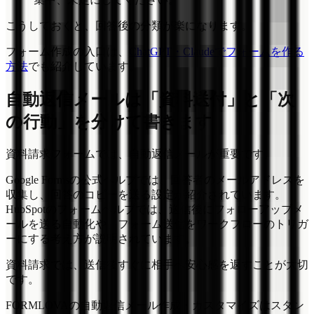
こうしておくと、回答後の分類が楽になります。
フォーム作成の入口は、
ChatGPT・Claudeでフォームを作る
方法
でも紹介しています。
自動返信メールは「資料送付」と「次
の行動」を分けて書きます
資料請求フォームでは、自動返信メールが重要です。
Google Formsの公式ヘルプでは、回答者のメールアドレスを
収集し、回答のコピーを送る設定が紹介されています。
HubSpotのフォームヘルプでは、送信後にフォローアップメ
ールを送る自動化や、フォーム送信をワークフローのトリガ
ーにする考え方が説明されています。
資料請求では、送信後すぐに相手へ安心感を返すことが大切
です。
FORMLOVAの自動返信メール作成・カスタマイズはスタン