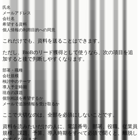
氏名

メールアドレス

会社名

希望する資料

これだけでも、資料を送ることはできます。
ただし、BtoBのリード獲得として使うなら、次の項目を追
加すると後で判断しやすくなります。
部署・職種

会社規模

検討中のテーマ

導入予定時期

現在の課題

個別相談を希望するか

ここで大切なのは、全部を必須にしないことです。
資料を読みたいだけの人に、電話番号、部署、役職、従業員
規模、課題、予算、導入時期をすべて必須で聞くと、離脱し
やすくなります。