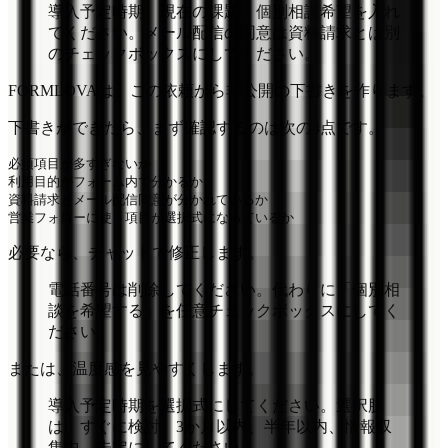
導入予定時期、現在の課題、個別相談希望を入れ
てください。メール配信の同意は資料請求とは別
のチェックボックスにしてください。
FORMLOVAは、この依頼から非公開の下書きを作ります。
下書きができたら、まず確認するのは次の4点です。
必須項目が多すぎないか

利用目的がフォーム内で分かるか

資料請求とメール配信同意が分かれているか

必要なら、チャットで修正します。
電話番号は削除してください。代わりに「個別相
談を希望する」を任意チェックボックスにしてく
ださい。
または、温度感を見やすくします。
導入予定時期を選択式にしてください。選択肢
は、すぐに検討、3か月以内、半年以内、情報収
集中、未定にしてください。