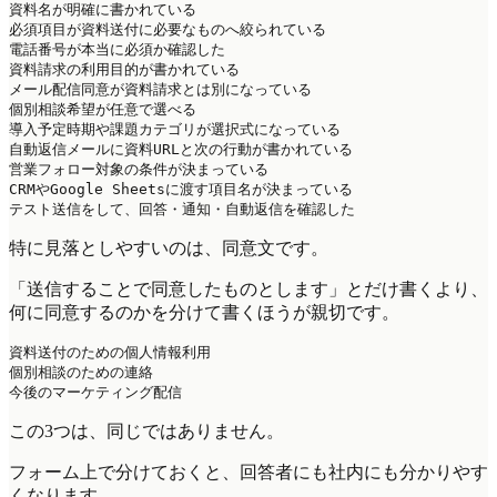
資料名が明確に書かれている

必須項目が資料送付に必要なものへ絞られている

電話番号が本当に必須か確認した

資料請求の利用目的が書かれている

メール配信同意が資料請求とは別になっている

個別相談希望が任意で選べる

導入予定時期や課題カテゴリが選択式になっている

自動返信メールに資料URLと次の行動が書かれている

営業フォロー対象の条件が決まっている

CRMやGoogle Sheetsに渡す項目名が決まっている

特に見落としやすいのは、同意文です。
「送信することで同意したものとします」とだけ書くより、
何に同意するのかを分けて書くほうが親切です。
資料送付のための個人情報利用

個別相談のための連絡

この3つは、同じではありません。
フォーム上で分けておくと、回答者にも社内にも分かりやす
くなります。