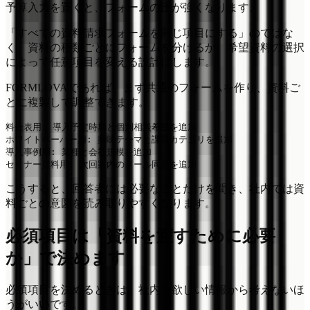
予算入力を置くと、フォームの圧が強くなります。
「すべての資料請求フォームを同じ項目にする」のではな
く、資料の種類ごとにフォームを分けるか、希望資料の選択
によって任意項目を変える設計にします。
FORMLOVAであれば、まず共通のフォームを作り、資料ご
とに複製して調整できます。
料金表用: 導入予定時期と個別相談希望を追加

ホワイトペーパー用: 興味テーマと課題カテゴリを追加

導入事例用: 業種と会社規模を追加

こうすると、回答者には必要なことだけを聞き、社内では資
料ごとの意図を読み取りやすくなります。
必須項目は「資料を渡すために必要
か」で決めます
必須項目を決めるときは、社内で欲しい情報から考えないほ
うがいいです。