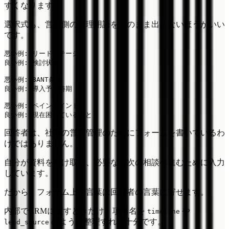
すくなります。
選択式も、営業側の管理用語をそのまま出さないほうがいい
です。
悪い例: リードステージ

良い例: 検討状況

悪い例: BANT条件

良い例: 導入予定時期

悪い例: ペインポイント

回答者は、社内の営業管理のためにフォームを書いているわ
けではありません。
自分が資料を受け取り、必要なら次の相談へ進むために入力
しています。
だから、フォーム上の言葉は回答者の言葉に寄せます。
内部でCRMに渡すときだけ、項目名を
や
timeline
のように整理すれば十分です。
lead_source