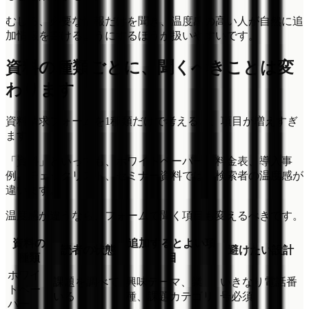
むしろ、必要な情報だけを聞き、温度感の高い人が自然に追
加情報を書けるようにするほうが扱いやすいです。
資料の種類ごとに、聞くべきことは変
わります
資料請求フォームを1種類だけで考えると、項目が増えすぎ
ます。
「資料」といっても、ホワイトペーパー、料金表、導入事
例、チェックリスト、セミナー資料では、検索者の温度感が
違います。
温度感が違うなら、フォームで聞く項目も変えるべきです。
資料の
追加するとよい項
読者の状態
避けたい設計
種類
目
ホワイ
課題を調べて
興味テーマ、業
いきなり電話番
トペー
いる
種、課題カテゴリ
号必須
パー