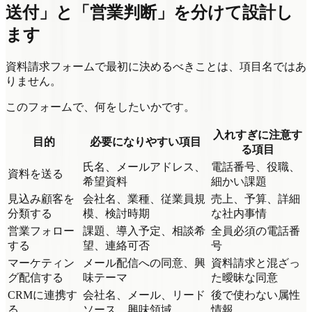
送付」と「営業判断」を分けて設計し
ます
資料請求フォームで最初に決めるべきことは、項目名ではあ
りません。
このフォームで、何をしたいかです。
入れすぎに注意す
目的
必要になりやすい項目
る項目
氏名、メールアドレス、
電話番号、役職、
資料を送る
希望資料
細かい課題
見込み顧客を
会社名、業種、従業員規
売上、予算、詳細
分類する
模、検討時期
な社内事情
営業フォロー
課題、導入予定、相談希
全員必須の電話番
する
望、連絡可否
号
マーケティン
メール配信への同意、興
資料請求と混ざっ
グ配信する
味テーマ
た曖昧な同意
CRMに連携す
会社名、メール、リード
後で使わない属性
る
ソース、興味領域
情報