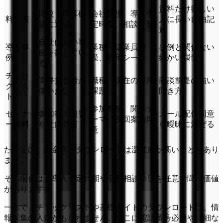
資料だけ欲しい
比較・予算確
会社規模、導入予
料金表
人に長い自由記
認に近い
定時期、相談希望
述
自社に近い事
導入事
業種、従業員規
事例と関係ない
例を探してい
例
模、利用シーン
細かい属性
る
チェッ
実務担当者が
職種、現在の運用
商談前提の強い
クリス
使いたい
課題
聞き方
ト
参加有無、関心テ
セミナ
参加後の復習
メール配信同意
ーマ、次回案内同
ー資料
や社内共有
を曖昧に混ぜる
意
たとえば、料金表のダウンロードは温度感が高いことがあり
ます。
その場合は、導入予定時期や個別相談希望を任意で聞く価値
があります。
一方で、チェックリストや基礎ガイドのダウンロードは、情
報収集の入口かもしれません。そこに電話番号必須や詳細な