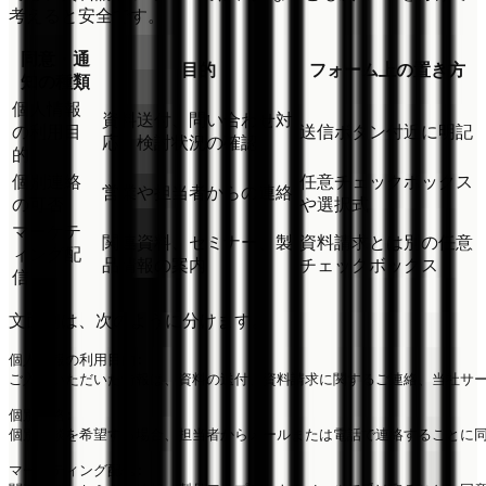
考えると安全です。
同意・通
目的
フォーム上の置き方
知の種類
個人情報
資料送付、問い合わせ対
の利用目
送信ボタン付近に明記
応、検討状況の確認
的
個別連絡
任意チェックボックス
営業や担当者からの連絡
の可否
や選択式
マーケテ
関連資料、セミナー、製
資料請求とは別の任意
ィング配
品情報の案内
チェックボックス
信
文面例は、次のように分けます。
個人情報の利用目的:

ご入力いただいた情報は、資料の送付、資料請求に関するご連絡、当社サー
個別連絡:

個別相談を希望する場合、担当者からメールまたは電話で連絡することに同
マーケティング配信:
