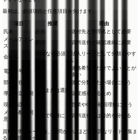
最初は、必須項目と任意項目を分けます。
項目
推奨
理由
氏名
必須
送付先と管理名として必要
メールアドレ
必須
資料送付と確認連絡に必要
ス
BtoBなら必須
法人リードとして分類しやす
会社名
寄り
い
連絡希望者だけでよいことが
電話番号
任意
多い
部署・役職
任意
後で分類したい場合に使う
任意または選択
導入予定時期
温度感を見るため
式
現在の課題
任意
営業やCSの初回理解に使う
メール配信同
任意で明確に
資料送付とは目的を分ける
意
資料請求フォームは、質問が多いほど高品質なリードが集ま
るとは限りません。