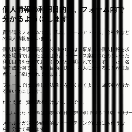
個人情報の利用目的は、フォーム内で
分かるようにします
資料請求フォームでは、氏名、メールアドレス、会社名など
の個人情報を扱います。
個人情報保護委員会の公開FAQでは、事業者が個人情報を求
める場面では、たとえば商品・サービス案内のためといった
利用目的を伝えておくものだと説明されています。また、名
簿作成の例でも、利用目的を決め、本人に伝えることが注意
点として挙げられています。
フォームでは、難しい法律文を長く書くより、回答者が分か
る短い文にします。
たとえば、資料請求だけならこうです。
メールマガジンや継続的なマーケティング配信にも使うな
ら、分けて書きます。