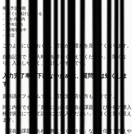
導入予定時期

- すぐに検討している

- 3か月以内

- 半年以内

- 情報収集中

このようにしておくと、営業が温度感を見やすくなります。
自由記述で「導入時期を詳しく教えてください」と聞くよ
り、入力しやすく、集計しやすいです。
入力完了率を下げないために、質問文は短くしま
す
資料請求フォームでは、質問文の言い方も重要です。
同じ内容でも、「貴社における現在の課題および今後の導入
検討状況について詳細にご記入ください」と書くと重く見え
ます。
「現在の課題があれば教えてください」なら、任意で答えや