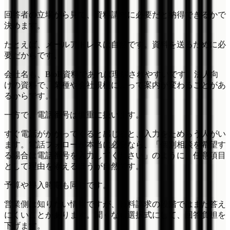
回答者の立場から見て、資料請求に必要だと納得できるかで
決めます。
たとえば、メールアドレスは自然です。資料を送るために必
要だからです。
会社名も、BtoB資料であれば理解されやすいです。法人向
けの資料で、業種や会社規模によって案内が変わることがあ
るからです。
一方で、電話番号は慎重に扱います。
すぐ電話がかかってくると感じると、入力をためらう人がい
ます。電話フォローが本当に必要なら、「個別相談を希望す
る場合は電話番号を入力してください」のように、任意項目
として理由を添えるほうが自然です。
予算や導入時期も同じです。
営業側は知りたい情報ですが、資料請求の段階ではまだ答え
にくいことがあります。聞くなら選択式にして、回答負担を
下げます。