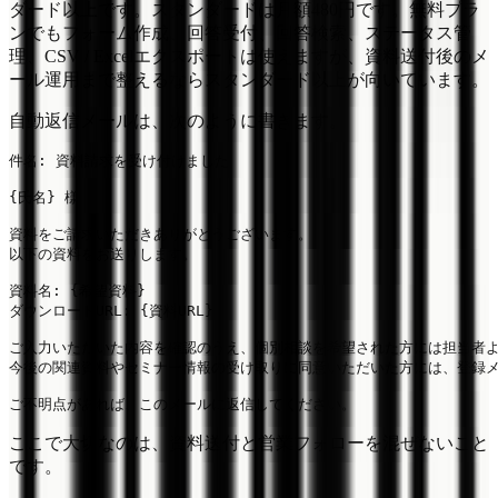
ダード以上です。スタンダードは月額480円です。無料プラ
ンでもフォーム作成、回答受付、回答検索、ステータス管
理、CSV / Excelエクスポートは使えますが、資料送付後のメ
ール運用まで整えるならスタンダード以上が向いています。
自動返信メールは、次のように書きます。
件名: 資料請求を受け付けました

{氏名} 様

資料をご請求いただきありがとうございます。

以下の資料をお送りします。

資料名: {希望資料}

ダウンロードURL: {資料URL}

ご入力いただいた内容を確認のうえ、個別相談を希望された方には担当者よ
今後の関連資料やセミナー情報の受け取りに同意いただいた方には、登録メ
ここで大切なのは、資料送付と営業フォローを混ぜないこと
です。